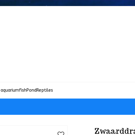
 aquariumfish
Pond
Reptiles
Zwaarddra