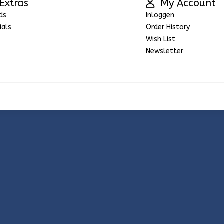
Extras
My Account
ds
Inloggen
ials
Order History
Wish List
Newsletter