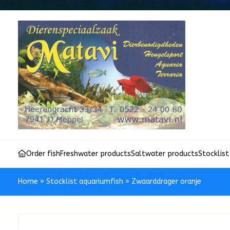
Order fish
Freshwater products
Saltwater products
Stocklist
Home
»
Stocklist aquariumfish
»
Zwaarddrager oranje