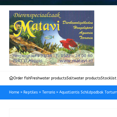
Order fish
Freshwater products
Saltwater products
Stocklist
Home
»
Reptiles
»
Terraria
»
Aquatlantis Schildpadbak Tortu