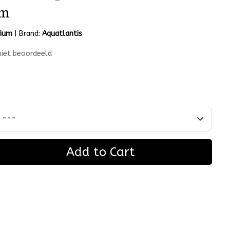
cm
rium
|
Brand:
Aquatlantis
niet beoordeeld
Add to Cart