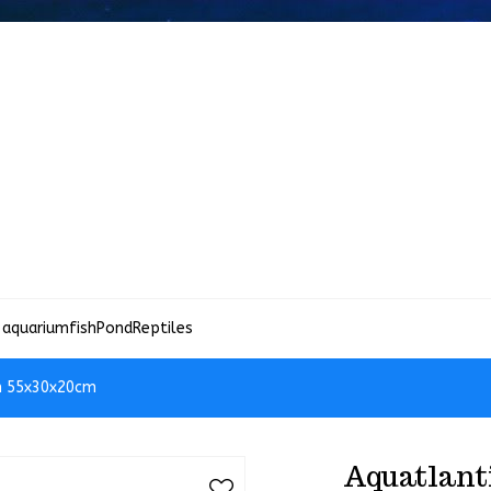
 aquariumfish
Pond
Reptiles
m 55x30x20cm
Aquatlant