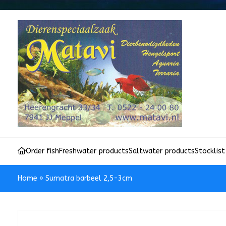
Order fish
Freshwater products
Saltwater products
Stocklist
Home
»
Sumatra barbeel 2,5-3cm