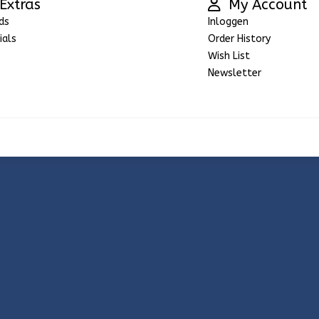
Extras
My Account
ds
Inloggen
ials
Order History
Wish List
Newsletter