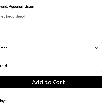
rand:
Aquariumvissen
niet beoordeeld
Add to Cart
days