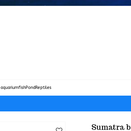
 aquariumfish
Pond
Reptiles
Sumatra b