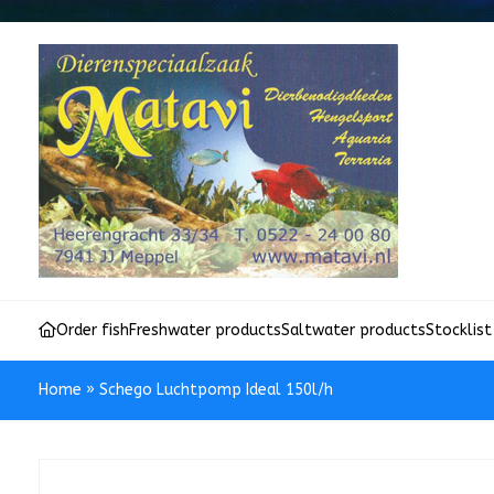
Order fish
Freshwater products
Saltwater products
Stocklist
Home
»
Schego Luchtpomp Ideal 150l/h