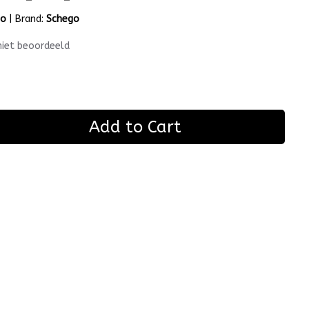
go
|
Brand:
Schego
niet beoordeeld
Add to Cart