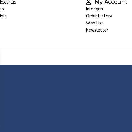
Extras
My Account
ds
Inloggen
ials
Order History
Wish List
Newsletter