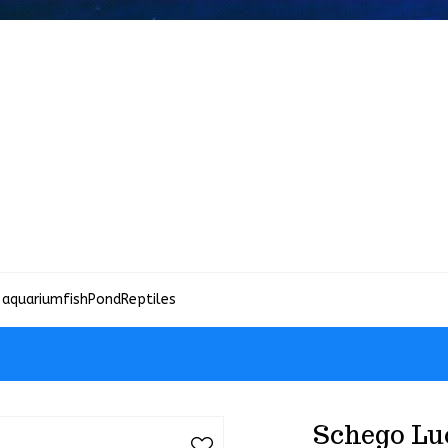
 aquariumfish
Pond
Reptiles
Schego Lu