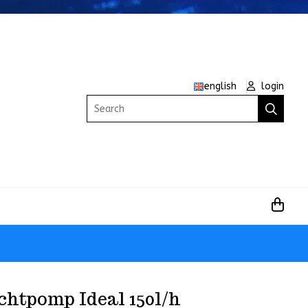
english
login
Search
chtpomp Ideal 150l/h