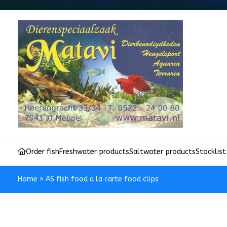
Order fish
Freshwater products
Saltwater products
Stocklist
Home
»
AS fish food a la carte food clips