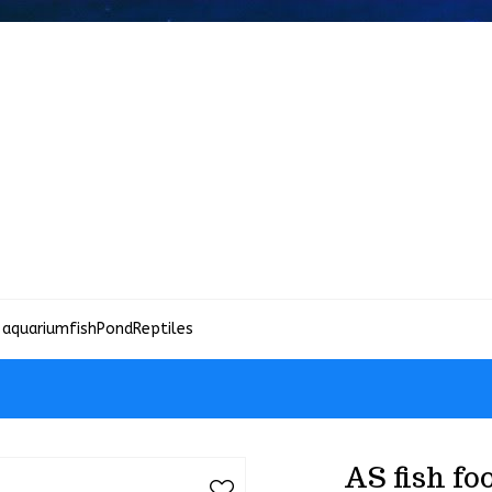
 aquariumfish
Pond
Reptiles
AS fish foo