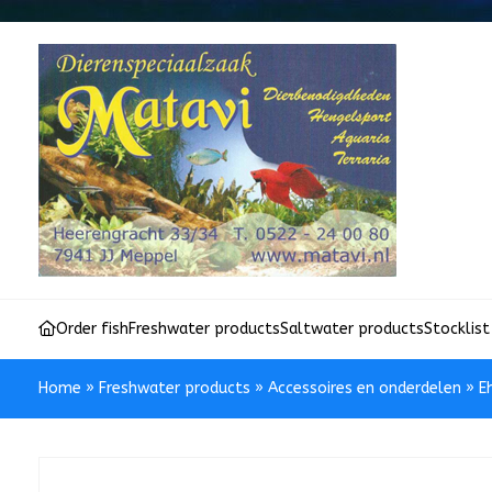
Order fish
Freshwater products
Saltwater products
Stocklist
Home
»
Freshwater products
»
Accessoires en onderdelen
»
E