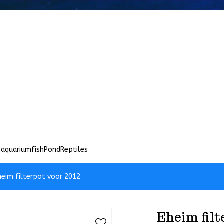
 aquariumfish
Pond
Reptiles
heim filterpot voor 2012
Eheim filt