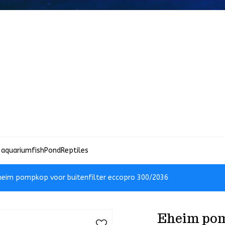
 aquariumfish
Pond
Reptiles
heim pompkop voor buitenfilter eccopro 300/2036
Eheim pom