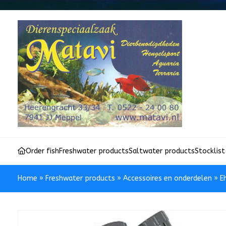
Order fish
Freshwater products
Saltwater products
Stocklist
Home
»
Freshwater products
»
Accessoires en onderdelen
»
E