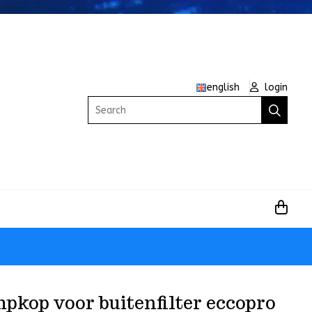
english
login
Search
pkop voor buitenfilter eccopro