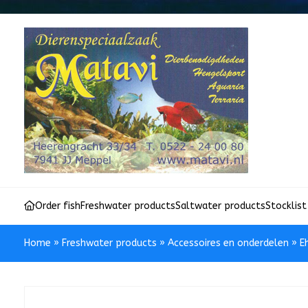
Order fish
Freshwater products
Saltwater products
Stocklist
Home
»
Freshwater products
»
Accessoires en onderdelen
»
E