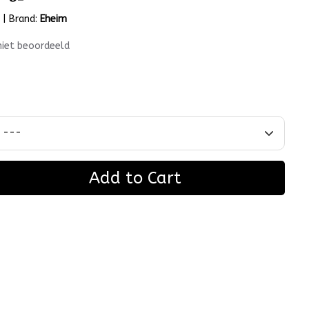
m
|
Brand:
Eheim
niet beoordeeld
Add to Cart