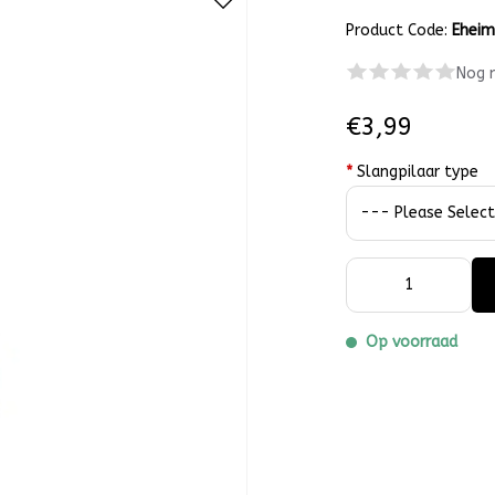
Product Code:
Ehei
Nog 
€3,99
*
Slangpilaar type
Op voorraad