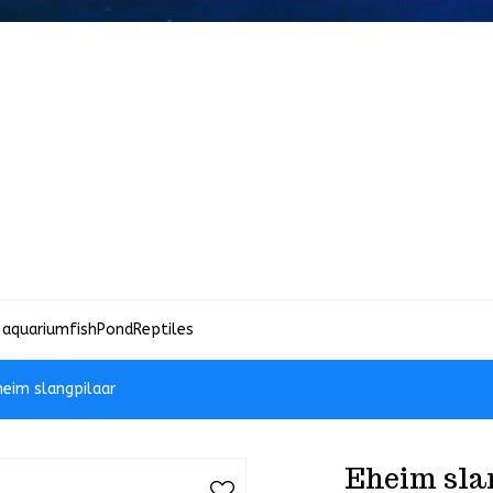
 aquariumfish
Pond
Reptiles
heim slangpilaar
Eheim sla