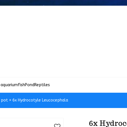
 aquariumfish
Pond
Reptiles
n pot
»
6x Hydrocotyle Leucocephala
6x Hydroc