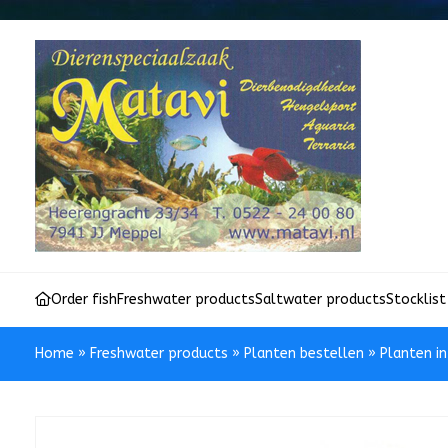
Order fish
Freshwater products
Saltwater products
Stocklist
Home
»
Freshwater products
»
Planten bestellen
»
Planten i