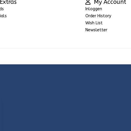
Extras
My Account
ds
Inloggen
ials
Order History
Wish List
Newsletter