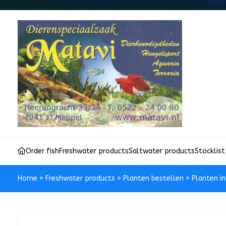
Order fish
Freshwater products
Saltwater products
Stocklist
Home
»
Freshwater products
»
Planten bestellen
»
Planten i