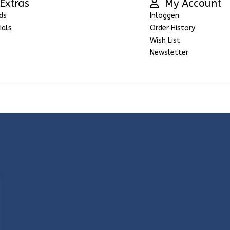
Extras
My Account
ds
Inloggen
ials
Order History
Wish List
Newsletter