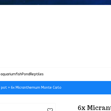
 aquariumfish
Pond
Reptiles
n pot
»
6x Micranthemum Monte Carlo
6x Micran