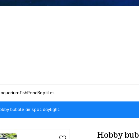
 aquariumfish
Pond
Reptiles
obby bubble air spot daylight
Hobby bubb