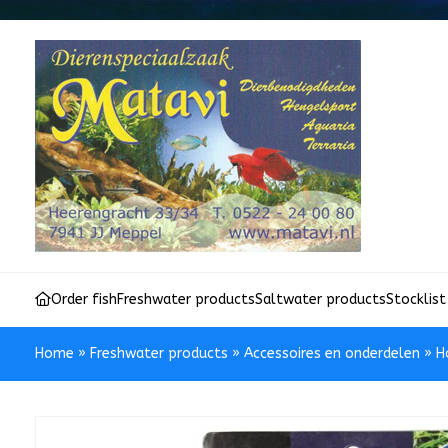
Order fish
Freshwater products
Saltwater products
Stocklist
Home
»
Freshwater products
»
Accessoires en onderdelen
»
H