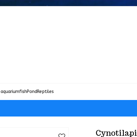
 aquariumfish
Pond
Reptiles
Cynotilap