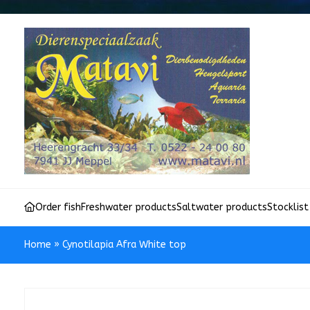
Order fish
Freshwater products
Saltwater products
Stocklist
Home
»
Cynotilapia Afra White top