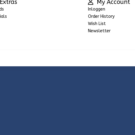
Extras
My Account
ds
Inloggen
ials
Order History
Wish List
Newsletter