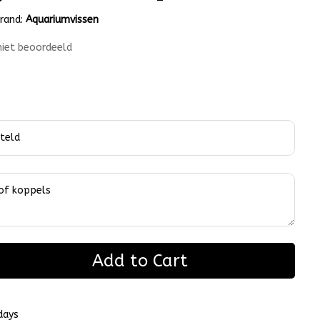
rand:
Aquariumvissen
niet beoordeeld
Add to Cart
days