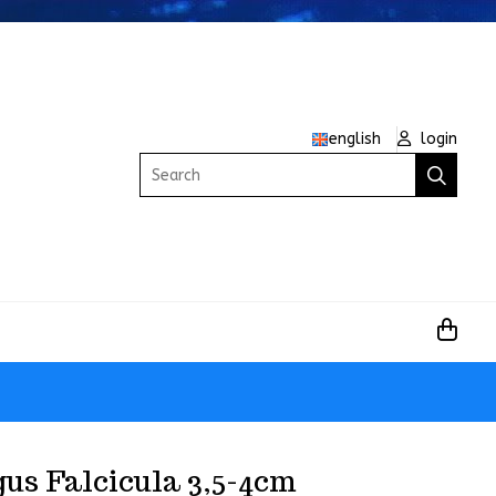
english
login
Search
us Falcicula 3,5-4cm