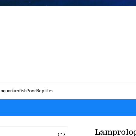
 aquariumfish
Pond
Reptiles
Lamprolog