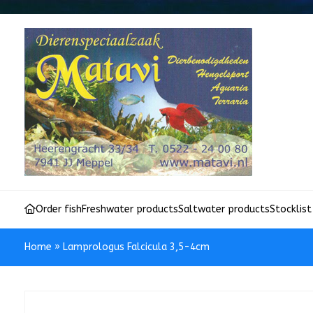
Order fish
Freshwater products
Saltwater products
Stocklist
Home
»
Lamprologus Falcicula 3,5-4cm