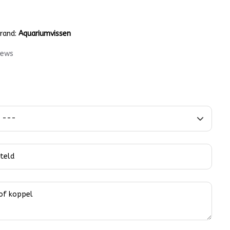
rand:
Aquariumvissen
iews