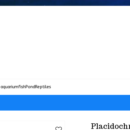
 aquariumfish
Pond
Reptiles
Placidoch