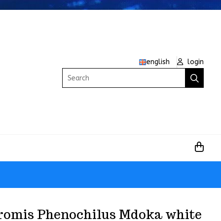
english
login
Search
romis Phenochilus Mdoka white