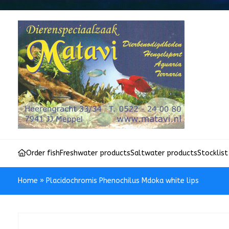
Order fish
Freshwater products
Saltwater products
Stocklist
Home
»
Placidochromis Phenochilus Mdoka white lips