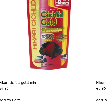
Hikari cichlid gold mini
Hikari
€
4,95
€
5,95
Add to Cart
Add t