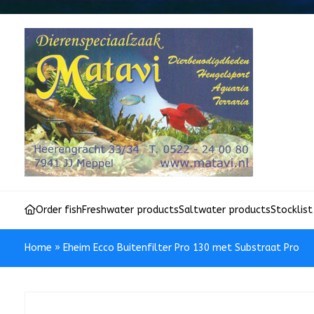
Order fish
Freshwater products
Saltwater products
Stocklist
Home
»
Eheim Ecco Buitenfilter Pro 130 met Substraat Pro