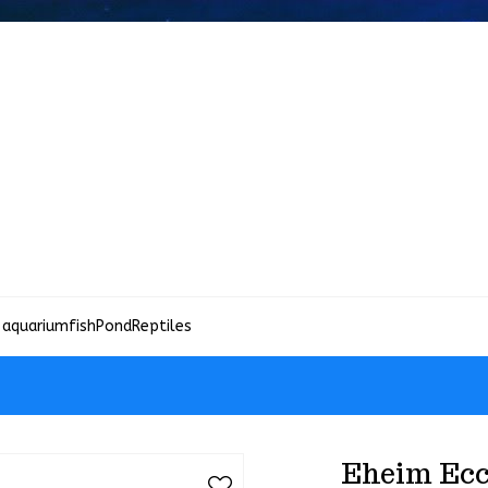
 aquariumfish
Pond
Reptiles
Eheim Ecco