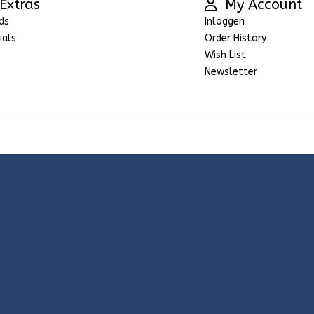
Extras
My Account
ds
Inloggen
ials
Order History
Wish List
Newsletter