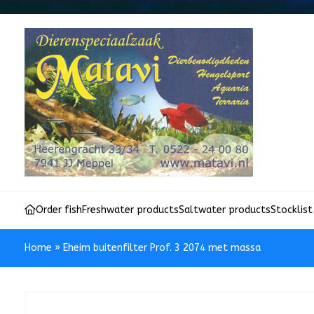
Order fish
Freshwater products
Saltwater products
Stocklist
Home
»
Eheim buitenfilter Prof. 3 2074 met massa