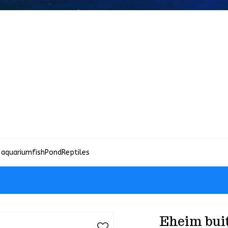
 aquariumfish
Pond
Reptiles
Eheim buit