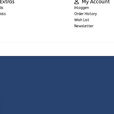
Extras
My Account
ds
Inloggen
ials
Order History
Wish List
Newsletter