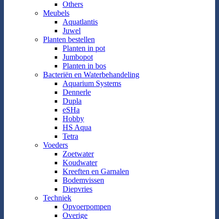
Others
Meubels
Aquatlantis
Juwel
Planten bestellen
Planten in pot
Jumbopot
Planten in bos
Bacteriën en Waterbehandeling
Aquarium Systems
Dennerle
Dupla
eSHa
Hobby
HS Aqua
Tetra
Voeders
Zoetwater
Koudwater
Kreeften en Garnalen
Bodemvissen
Diepvries
Techniek
Opvoerpompen
Overige