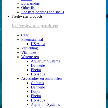
Loricariidae
Other fish
Lobsters, shrimps and snails
Freshwater products
In Freshwater products
CO2
Filtermateriaal
HS Aqua
Verlichting
Vitamines
Watertesten
Aquarium Systems
Dennerle
Eheim
HS Aqua
Accessoires en onderdelen
Chihiros
Dennerle
Dupla
Eheim
HS Aqua
Aquarium Systems