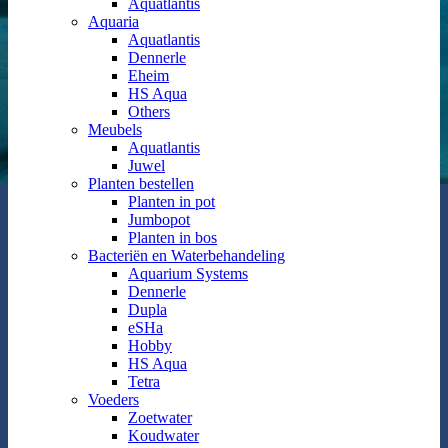
Aquatlantis
Aquaria
Aquatlantis
Dennerle
Eheim
HS Aqua
Others
Meubels
Aquatlantis
Juwel
Planten bestellen
Planten in pot
Jumbopot
Planten in bos
Bacteriën en Waterbehandeling
Aquarium Systems
Dennerle
Dupla
eSHa
Hobby
HS Aqua
Tetra
Voeders
Zoetwater
Koudwater