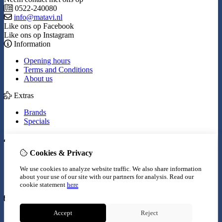
0522-240080
info@matavi.nl
Like ons op Facebook
Like ons op Instagram
Information
Opening hours
Terms and Conditions
About us
Extras
Brands
Specials
My Account
Cookies & Privacy
Inloggen
Order History
We use cookies to analyze website traffic. We also share information
Wish List
about your use of our site with our partners for analysis.
Read our
Newsletter
cookie statement
here
Customer Service
Accept
Reject
Contact Us