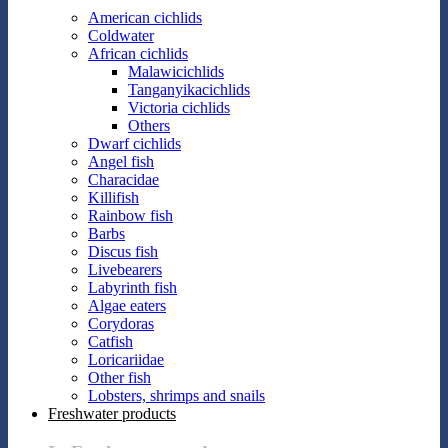
American cichlids
Coldwater
African cichlids
Malawicichlids
Tanganyikacichlids
Victoria cichlids
Others
Dwarf cichlids
Angel fish
Characidae
Killifish
Rainbow fish
Barbs
Discus fish
Livebearers
Labyrinth fish
Algae eaters
Corydoras
Catfish
Loricariidae
Other fish
Lobsters, shrimps and snails
Freshwater products