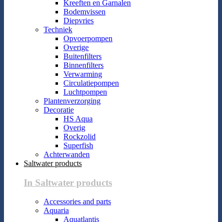
Kreeften en Garnalen
Bodemvissen
Diepvries
Techniek
Opvoerpompen
Overige
Buitenfilters
Binnenfilters
Verwarming
Circulatiepompen
Luchtpompen
Plantenverzorging
Decoratie
HS Aqua
Overig
Rockzolid
Superfish
Achterwanden
Saltwater products
In Saltwater products
Accessories and parts
Aquaria
Aquatlantis