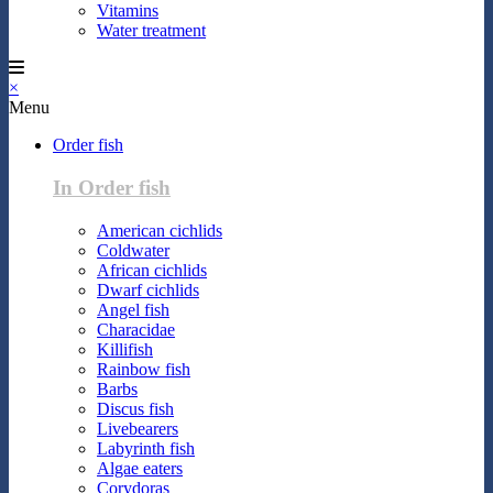
Vitamins
Water treatment
×
Menu
Order fish
In Order fish
American cichlids
Coldwater
African cichlids
Dwarf cichlids
Angel fish
Characidae
Killifish
Rainbow fish
Barbs
Discus fish
Livebearers
Labyrinth fish
Algae eaters
Corydoras