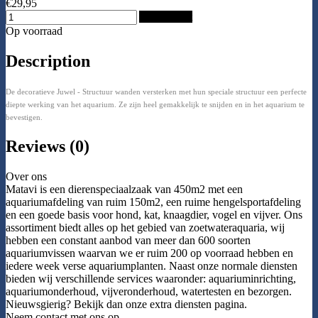
€29,95
Add to Cart
Op voorraad
Description
De decoratieve Juwel - Structuur wanden versterken met hun speciale structuur een perfecte
diepte werking van het aquarium. Ze zijn heel gemakkelijk te snijden en in het aquarium te
bevestigen.
Reviews (0)
Over ons
Matavi is een dierenspeciaalzaak van 450m2 met een
aquariumafdeling van ruim 150m2, een ruime hengelsportafdeling
en een goede basis voor hond, kat, knaagdier, vogel en vijver. Ons
assortiment biedt alles op het gebied van zoetwateraquaria, wij
hebben een constant aanbod van meer dan 600 soorten
aquariumvissen waarvan we er ruim 200 op voorraad hebben en
iedere week verse aquariumplanten. Naast onze normale diensten
bieden wij verschillende services waaronder: aquariuminrichting,
aquariumonderhoud, vijveronderhoud, watertesten en bezorgen.
Nieuwsgierig? Bekijk dan onze extra diensten pagina.
Neem contact met ons op