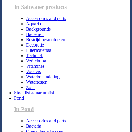
In Saltwater products
Accessories and parts
Aquaria
Backgrounds
Bacteriën
Bestrijdingsmiddelen
Decoratie
Filtermateriaal
Techniek
Verlichting
Vitamines
Voeders
Waterbehandeling
Watertesten
Zout
Stocklist aquariumfish
Pond
In Pond
Accessories and parts
Bacteria
Quarantaine bakken