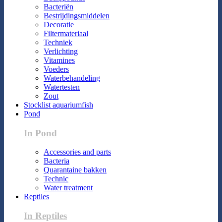
Bacteriën
Bestrijdingsmiddelen
Decoratie
Filtermateriaal
Techniek
Verlichting
Vitamines
Voeders
Waterbehandeling
Watertesten
Zout
Stocklist aquariumfish
Pond
In Pond
Accessories and parts
Bacteria
Quarantaine bakken
Technic
Water treatment
Reptiles
In Reptiles