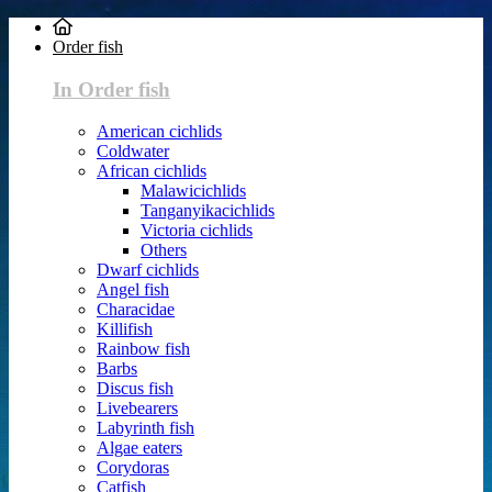
Order fish
In Order fish
American cichlids
Coldwater
African cichlids
Malawicichlids
Tanganyikacichlids
Victoria cichlids
Others
Dwarf cichlids
Angel fish
Characidae
Killifish
Rainbow fish
Barbs
Discus fish
Livebearers
Labyrinth fish
Algae eaters
Corydoras
Catfish