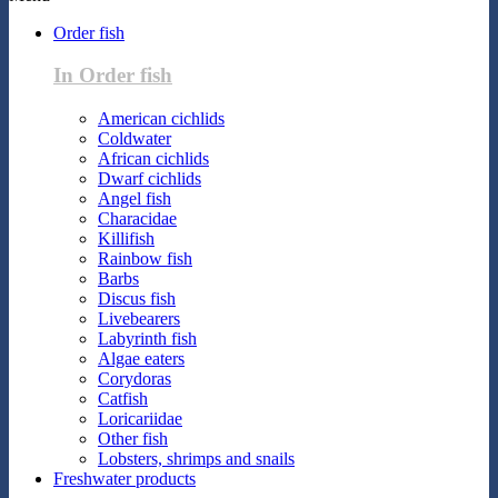
Order fish
In Order fish
American cichlids
Coldwater
African cichlids
Dwarf cichlids
Angel fish
Characidae
Killifish
Rainbow fish
Barbs
Discus fish
Livebearers
Labyrinth fish
Algae eaters
Corydoras
Catfish
Loricariidae
Other fish
Lobsters, shrimps and snails
Freshwater products