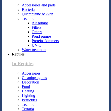
Accessories and parts
Bacteria
Quarantaine bakken
Technic
Air pumps
Filters
Others
Pond pumps
Protein skimmers
UV-C
Water treatment
Reptiles
In Reptiles
Accessories
Cleaning agents
Decoration
Food
Heating
Lighting
Pesticides
Technic
Terraria