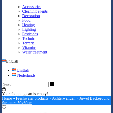
Accessories
Cleaning agents
Decoration
Food
Heating
Lighting
Pesticides
Technic
Terraria
Vitamins
Water treatment
English
English
Nederlands
Search
Your shopping cart is empty!
Home
»
Freshwater products
»
Achterwanden
»
Juwel Background
Structure 50x60cm