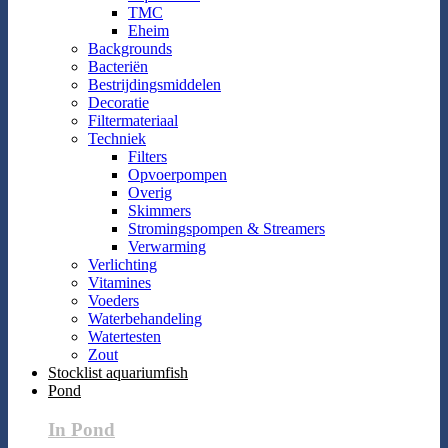
TMC
Eheim
Backgrounds
Bacteriën
Bestrijdingsmiddelen
Decoratie
Filtermateriaal
Techniek
Filters
Opvoerpompen
Overig
Skimmers
Stromingspompen & Streamers
Verwarming
Verlichting
Vitamines
Voeders
Waterbehandeling
Watertesten
Zout
Stocklist aquariumfish
Pond
In Pond