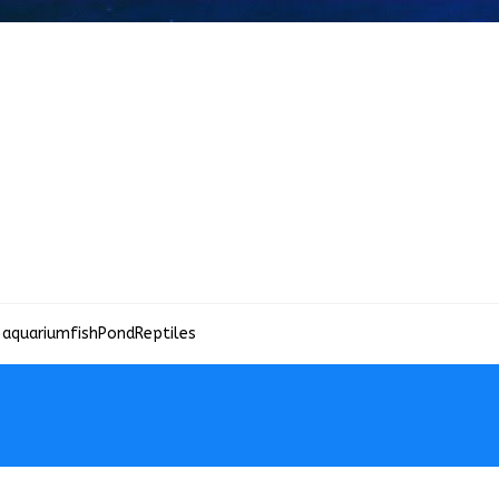
 aquariumfish
Pond
Reptiles