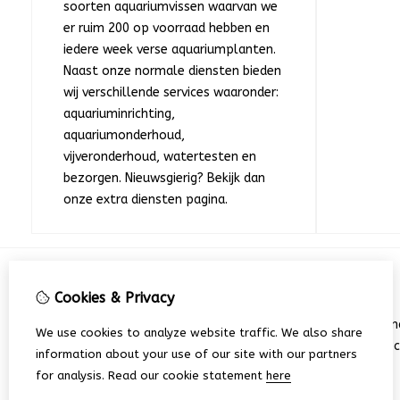
soorten aquariumvissen waarvan we
er ruim 200 op voorraad hebben en
iedere week verse aquariumplanten.
Naast onze normale diensten bieden
wij verschillende services waaronder:
aquariuminrichting,
aquariumonderhoud,
vijveronderhoud, watertesten en
bezorgen. Nieuwsgierig? Bekijk dan
onze extra diensten pagina.
Cookies & Privacy
Information
Opening hours
Bran
We use cookies to analyze website traffic. We also share
Terms and Conditions
Spec
information about your use of our site with our partners
About us
for analysis.
Read our cookie statement
here