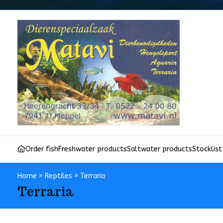
Order fish
Freshwater products
Saltwater products
Stocklist
Home
»
Reptiles
»
Terraria
Terraria