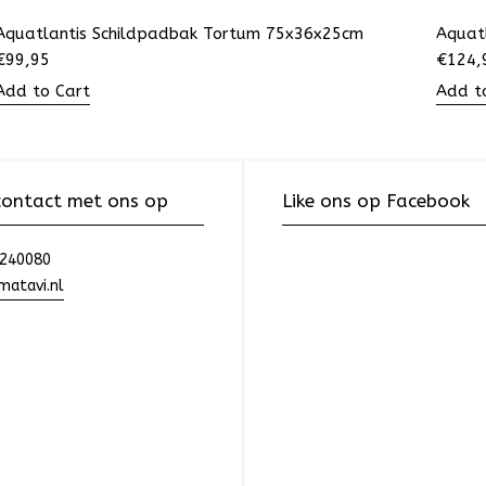
Aquatlantis Schildpadbak Tortum 75x36x25cm
Aquat
€
99,95
€
124,
Add to Cart
Add t
ontact met ons op
Like ons op Facebook
240080
atavi.nl