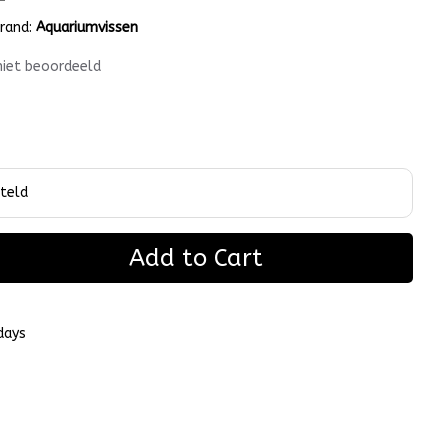
rand:
Aquariumvissen
niet beoordeeld
Add to Cart
days