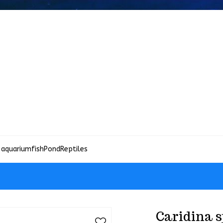
 aquariumfish
Pond
Reptiles
Caridina s