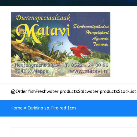
Order fish
Freshwater products
Saltwater products
Stocklist
Home
»
Caridina sp. Fire red 1cm