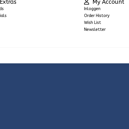
Extras
My Account
ds
Inloggen
ials
Order History
Wish List
Newsletter