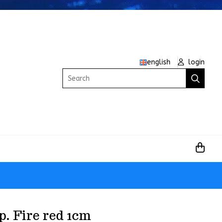
english
login
Search
p. Fire red 1cm