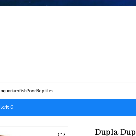
 aquariumfish
Pond
Reptiles
larit G
Dupla Dup