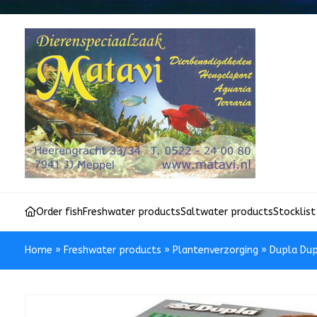
Order fish
Freshwater products
Saltwater products
Stocklist
Home
»
Freshwater products
»
Plantenverzorging
»
Dupla Dup