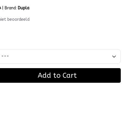
A
|
Brand:
Dupla
niet beoordeeld
Add to Cart