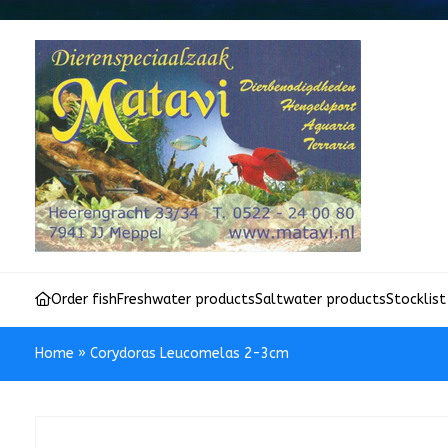
Order fish
Freshwater products
Saltwater products
Stocklist
Home
»
Corydoras Leucomelas 2-3cm