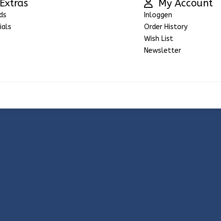
Extras
My Account
ds
Inloggen
ials
Order History
Wish List
Newsletter