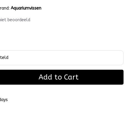
rand:
Aquariumvissen
niet beoordeeld
Add to Cart
days