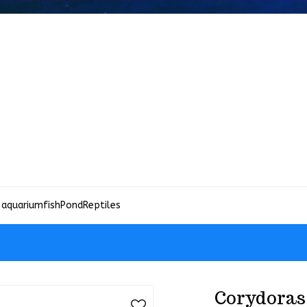
 aquariumfish
Pond
Reptiles
Corydoras