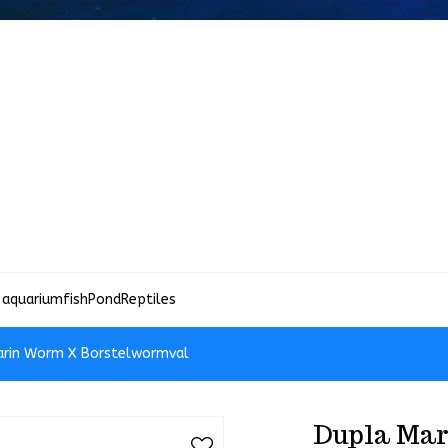
 aquariumfish
Pond
Reptiles
arin Worm X Borstelwormval
Dupla Mar