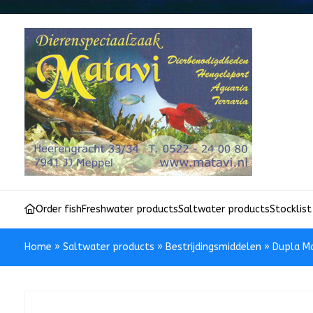
Order fish
Freshwater products
Saltwater products
Stocklist
Home
»
Saltwater products
»
Bestrijdingsmiddelen
»
Dupla M