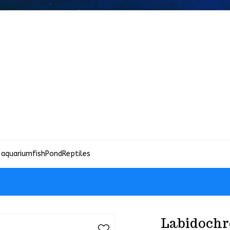
 aquariumfish
Pond
Reptiles
Labidochr