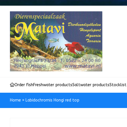
Order fish
Freshwater products
Saltwater products
Stocklist
Home
»
Labidochromis Hongi red top