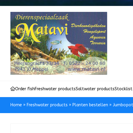
Order fish
Freshwater products
Saltwater products
Stocklist
Home
»
Freshwater products
»
Planten bestellen
»
Jumbopo