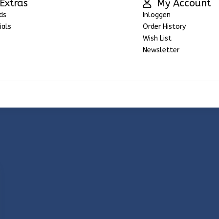
Extras
My Account
ds
Inloggen
ials
Order History
Wish List
Newsletter