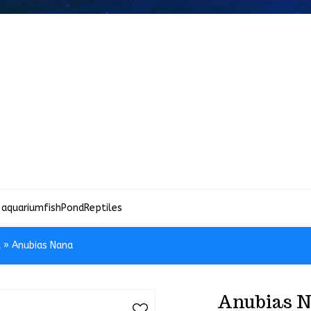
 aquariumfish
Pond
Reptiles
t
»
Anubias Nana
Anubias 