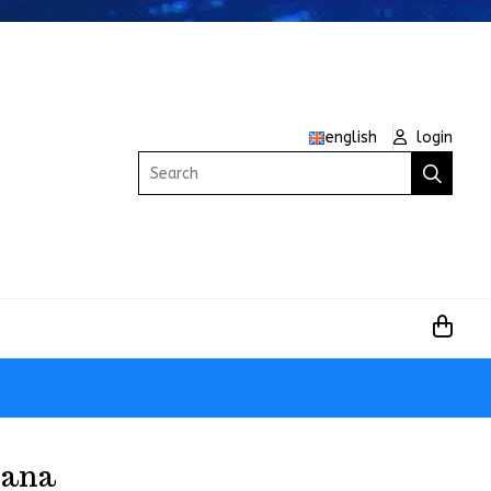
english
login
Search
Nana