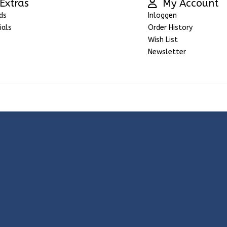
Extras
My Account
ds
Inloggen
ials
Order History
Wish List
Newsletter