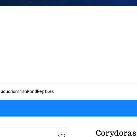
 aquariumfish
Pond
Reptiles
Corydoras 