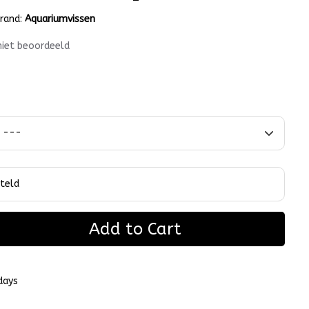
rand:
Aquariumvissen
niet beoordeeld
Add to Cart
days