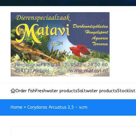
Order fish
Freshwater products
Saltwater products
Stocklist
Home
»
Corydoras Arcuatus 3,5 - 4cm