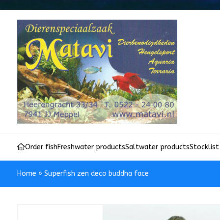
Order fish
Freshwater products
Saltwater products
Stocklist
Home
»
Superfish zen deco buddha face