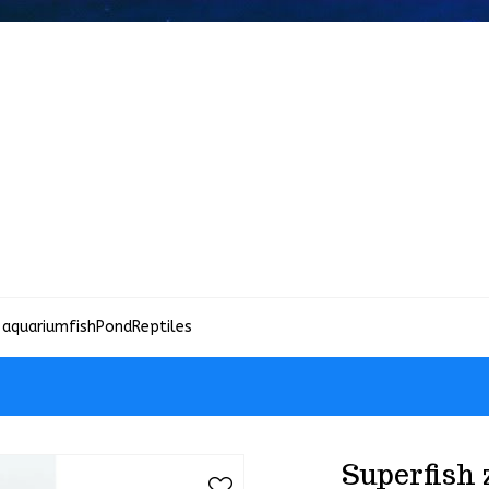
 aquariumfish
Pond
Reptiles
Superfish 