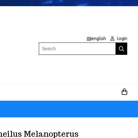
english
login
Search
heilus Melanopterus