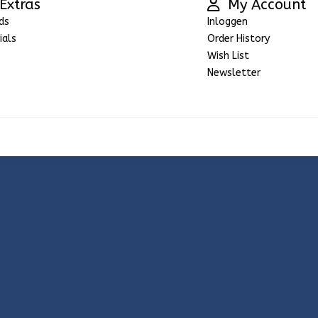
Extras
My Account
ds
Inloggen
ials
Order History
Wish List
Newsletter