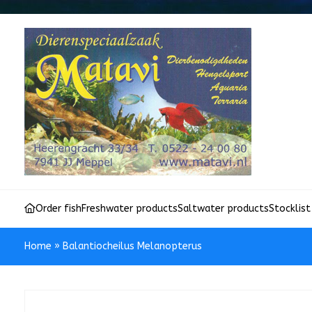
Order fish
Freshwater products
Saltwater products
Stocklist
Home
»
Balantiocheilus Melanopterus