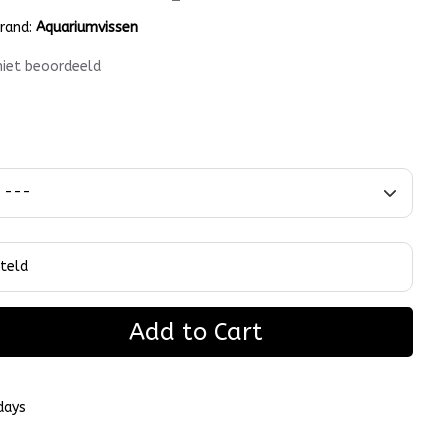
rand:
Aquariumvissen
niet beoordeeld
Add to Cart
days