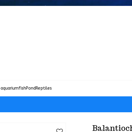
 aquariumfish
Pond
Reptiles
Balantioc