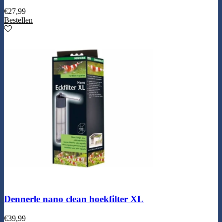
€
27,99
Bestellen
Dennerle nano clean hoekfilter XL
€
39,99