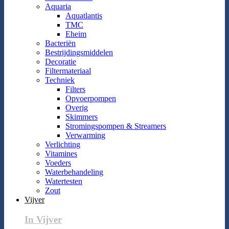
Aquaria
Aquatlantis
TMC
Eheim
Bacteriën
Bestrijdingsmiddelen
Decoratie
Filtermateriaal
Techniek
Filters
Opvoerpompen
Overig
Skimmers
Stromingspompen & Streamers
Verwarming
Verlichting
Vitamines
Voeders
Waterbehandeling
Watertesten
Zout
Vijver
In Vijver