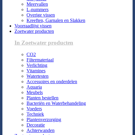
Meervallen
L-nummers
Overige vissen
Kreeften, Garnalen en Slakken
Voorraadlijst vissen
Zoetwater producten
In Zoetwater producten
CO2
Filtermateriaal
Verlichting
Vitamines
Watertesten
Accessoires en onderdelen
Aquaria
Meubels
Planten bestellen
Bacteriën en Waterbehandeling
Voeders
Techniek
Plantenverzorging
Decoratie
Achterwanden