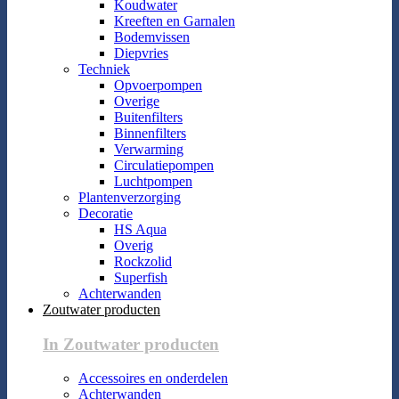
Koudwater
Kreeften en Garnalen
Bodemvissen
Diepvries
Techniek
Opvoerpompen
Overige
Buitenfilters
Binnenfilters
Verwarming
Circulatiepompen
Luchtpompen
Plantenverzorging
Decoratie
HS Aqua
Overig
Rockzolid
Superfish
Achterwanden
Zoutwater producten
In Zoutwater producten
Accessoires en onderdelen
Achterwanden