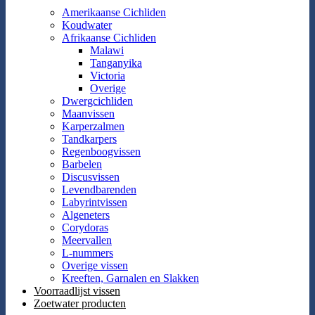
Amerikaanse Cichliden
Koudwater
Afrikaanse Cichliden
Malawi
Tanganyika
Victoria
Overige
Dwergcichliden
Maanvissen
Karperzalmen
Tandkarpers
Regenboogvissen
Barbelen
Discusvissen
Levendbarenden
Labyrintvissen
Algeneters
Corydoras
Meervallen
L-nummers
Overige vissen
Kreeften, Garnalen en Slakken
Voorraadlijst vissen
Zoetwater producten