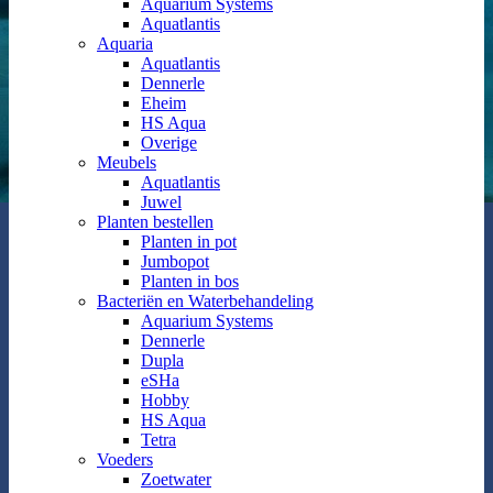
Aquarium Systems
Aquatlantis
Aquaria
Aquatlantis
Dennerle
Eheim
HS Aqua
Overige
Meubels
Aquatlantis
Juwel
Planten bestellen
Planten in pot
Jumbopot
Planten in bos
Bacteriën en Waterbehandeling
Aquarium Systems
Dennerle
Dupla
eSHa
Hobby
HS Aqua
Tetra
Voeders
Zoetwater