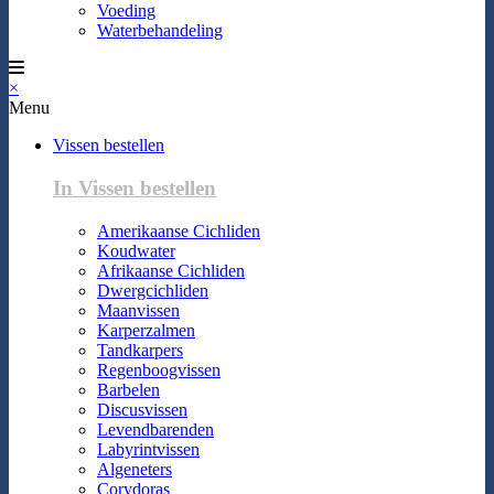
Voeding
Waterbehandeling
×
Menu
Vissen bestellen
In Vissen bestellen
Amerikaanse Cichliden
Koudwater
Afrikaanse Cichliden
Dwergcichliden
Maanvissen
Karperzalmen
Tandkarpers
Regenboogvissen
Barbelen
Discusvissen
Levendbarenden
Labyrintvissen
Algeneters
Corydoras