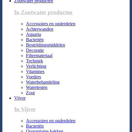
Zoutwater producten
In Zoutwater producten
Accessoires en onderdelen
Achterwanden
Aquaria
Bacteriën
Bestrijdingsmiddelen
Decoratie
Filtermateriaal
Techniek
Verlichting
Vitamines
Voeders
Waterbehandeling
Watertesten
Zout
Vijver
In Vijver
Accessoires en onderdelen
Bacteriën
Quarantaine bakken