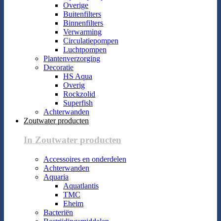
Overige
Buitenfilters
Binnenfilters
Verwarming
Circulatiepompen
Luchtpompen
Plantenverzorging
Decoratie
HS Aqua
Overig
Rockzolid
Superfish
Achterwanden
Zoutwater producten
In Zoutwater producten
Accessoires en onderdelen
Achterwanden
Aquaria
Aquatlantis
TMC
Eheim
Bacteriën