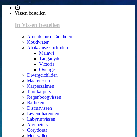
Vissen bestellen
In Vissen bestellen
Amerikaanse Cichliden
Koudwater
Afrikaanse Cichliden
Malawi
Tanganyika
Victoria
Overige
Dwergcichliden
Maanvissen
Karperzalmen
Tandkarpers
Regenboogvissen
Barbelen
Discusvissen
Levendbarenden
Labyrintvissen
Algeneters
Corydoras
Meervallen