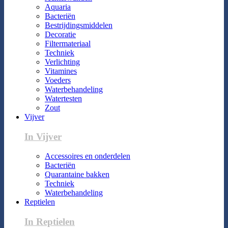
Aquaria
Bacteriën
Bestrijdingsmiddelen
Decoratie
Filtermateriaal
Techniek
Verlichting
Vitamines
Voeders
Waterbehandeling
Watertesten
Zout
Vijver
In Vijver
Accessoires en onderdelen
Bacteriën
Quarantaine bakken
Techniek
Waterbehandeling
Reptielen
In Reptielen