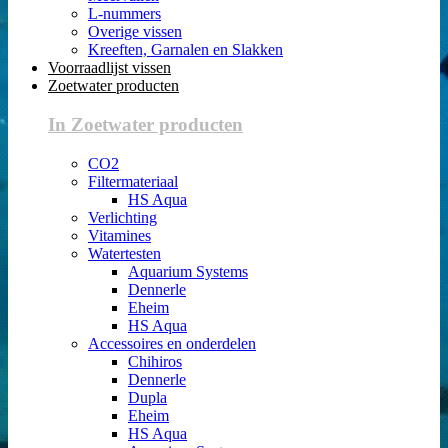
L-nummers
Overige vissen
Kreeften, Garnalen en Slakken
Voorraadlijst vissen
Zoetwater producten
In Zoetwater producten
CO2
Filtermateriaal
HS Aqua
Verlichting
Vitamines
Watertesten
Aquarium Systems
Dennerle
Eheim
HS Aqua
Accessoires en onderdelen
Chihiros
Dennerle
Dupla
Eheim
HS Aqua