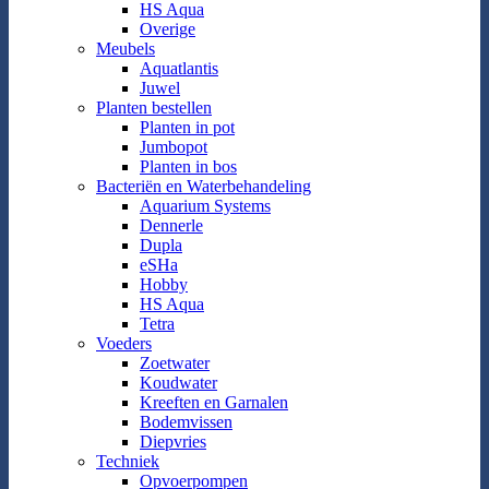
HS Aqua
Overige
Meubels
Aquatlantis
Juwel
Planten bestellen
Planten in pot
Jumbopot
Planten in bos
Bacteriën en Waterbehandeling
Aquarium Systems
Dennerle
Dupla
eSHa
Hobby
HS Aqua
Tetra
Voeders
Zoetwater
Koudwater
Kreeften en Garnalen
Bodemvissen
Diepvries
Techniek
Opvoerpompen