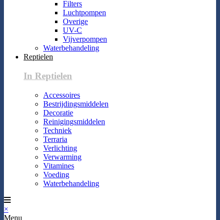
Filters
Luchtpompen
Overige
UV-C
Vijverpompen
Waterbehandeling
Reptielen
In Reptielen
Accessoires
Bestrijdingsmiddelen
Decoratie
Reinigingsmiddelen
Techniek
Terraria
Verlichting
Verwarming
Vitamines
Voeding
Waterbehandeling
×
Menu