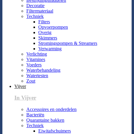
Bestrijdingsmiddelen
Decoratie
Filtermateriaal
Techniek
Filters
Opvoerpompen
Overig
Skimmers
Stromingspompen & Streamers
Verwarming
Verlichting
Vitamines
Voeders
Waterbehandeling
Watertesten
Zout
Vijver
In Vijver
Accessoires en onderdelen
Bacteriën
Quarantaine bakken
Techniek
Eiwitafschuimers