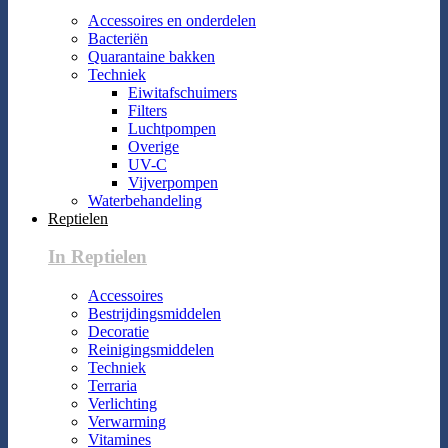
Accessoires en onderdelen
Bacteriën
Quarantaine bakken
Techniek
Eiwitafschuimers
Filters
Luchtpompen
Overige
UV-C
Vijverpompen
Waterbehandeling
Reptielen
In Reptielen
Accessoires
Bestrijdingsmiddelen
Decoratie
Reinigingsmiddelen
Techniek
Terraria
Verlichting
Verwarming
Vitamines