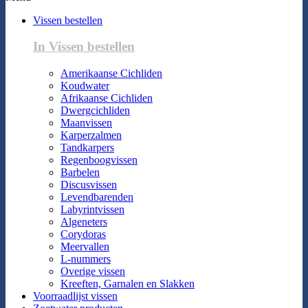
Vissen bestellen
In Vissen bestellen
Amerikaanse Cichliden
Koudwater
Afrikaanse Cichliden
Dwergcichliden
Maanvissen
Karperzalmen
Tandkarpers
Regenboogvissen
Barbelen
Discusvissen
Levendbarenden
Labyrintvissen
Algeneters
Corydoras
Meervallen
L-nummers
Overige vissen
Kreeften, Garnalen en Slakken
Voorraadlijst vissen