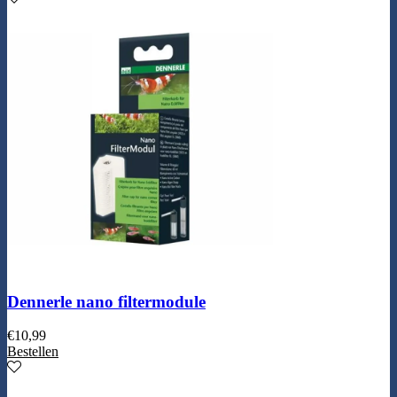
Dennerle nano filtermodule
€
10,99
Bestellen