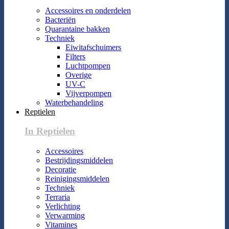
Accessoires en onderdelen
Bacteriën
Quarantaine bakken
Techniek
Eiwitafschuimers
Filters
Luchtpompen
Overige
UV-C
Vijverpompen
Waterbehandeling
Reptielen
In Reptielen
Accessoires
Bestrijdingsmiddelen
Decoratie
Reinigingsmiddelen
Techniek
Terraria
Verlichting
Verwarming
Vitamines