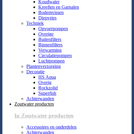
Koudwater
Kreeften en Garnalen
Bodemvissen
Diepvries
Techniek
Opvoerpompen
Overige
Buitenfilters
Binnenfilters
Verwarming
Circulatiepompen
Luchtpompen
Plantenverzorging
Decoratie
HS Aqua
Overig
Rockzolid
Superfish
Achterwanden
Zoutwater producten
In Zoutwater producten
Accessoires en onderdelen
Achterwanden