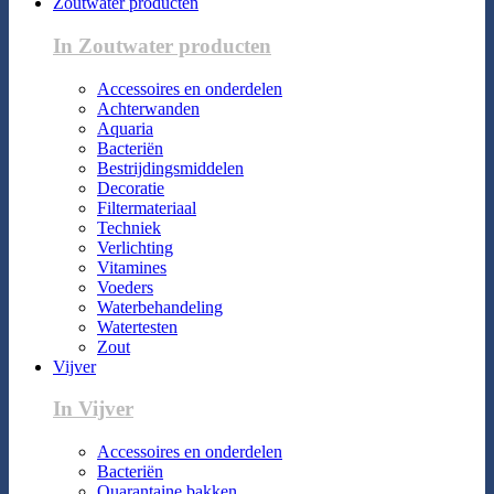
Zoutwater producten
In Zoutwater producten
Accessoires en onderdelen
Achterwanden
Aquaria
Bacteriën
Bestrijdingsmiddelen
Decoratie
Filtermateriaal
Techniek
Verlichting
Vitamines
Voeders
Waterbehandeling
Watertesten
Zout
Vijver
In Vijver
Accessoires en onderdelen
Bacteriën
Quarantaine bakken