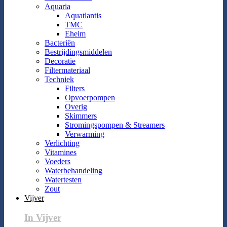
Aquaria
Aquatlantis
TMC
Eheim
Bacteriën
Bestrijdingsmiddelen
Decoratie
Filtermateriaal
Techniek
Filters
Opvoerpompen
Overig
Skimmers
Stromingspompen & Streamers
Verwarming
Verlichting
Vitamines
Voeders
Waterbehandeling
Watertesten
Zout
Vijver
In Vijver