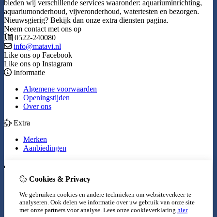
bieden wij verschillende services waaronder: aquariuminrichting,
aquariumonderhoud, vijveronderhoud, watertesten en bezorgen.
Nieuwsgierig? Bekijk dan onze extra diensten pagina.
Neem contact met ons op
0522-240080
info@matavi.nl
Like ons op Facebook
Like ons op Instagram
Informatie
Algemene voorwaarden
Openingstijden
Over ons
Extra
Merken
Aanbiedingen
Mijn account
Cookies & Privacy
Inloggen
Bestelhistorie
We gebruiken cookies en andere technieken om websiteverkeer te
Verlanglijst
analyseren. Ook delen we informatie over uw gebruik van onze site
Nieuwsbrief
met onze partners voor analyse.
Lees onze cookieverklaring
hier