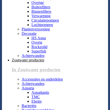
Overige
Buitenfilters
Binnenfilters
Verwarming
Circulatiepompen
Luchtpompen
Plantenverzorging
Decoratie
HS Aqua
Overig
Rockzolid
Superfish
Achterwanden
Zoutwater producten
In Zoutwater producten
Accessoires en onderdelen
Achterwanden
Aquaria
Aquatlantis
TMC
Eheim
Bacteriën