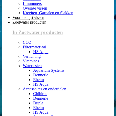
L-nummers
Overige vissen
Kreeften, Garnalen en Slakken
Voorraadlijst vissen
Zoetwater producten
In Zoetwater producten
CO2
Filtermateriaal
HS Aqua
Verlichting
Vitamines
Watertesten
Aquarium Systems
Dennerle
Eheim
HS Aqua
Accessoires en onderdelen
Chihiros
Dennerle
Dupla
Eheim
HS Aqua