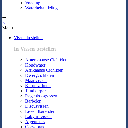
Voeding
Waterbehandeling
×
Menu
Vissen bestellen
In Vissen bestellen
Amerikaanse Cichliden
Koudwater
Afrikaanse Cichliden
Dwergcichliden
Maanvissen
Karperzalmen
Tandkarpers
Regenboogvissen
Barbelen
Discusvissen
Levendbarenden
Labyrintvissen
Algeneters
Corydoras