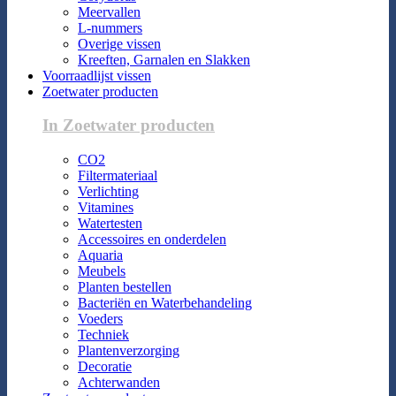
Meervallen
L-nummers
Overige vissen
Kreeften, Garnalen en Slakken
Voorraadlijst vissen
Zoetwater producten
In Zoetwater producten
CO2
Filtermateriaal
Verlichting
Vitamines
Watertesten
Accessoires en onderdelen
Aquaria
Meubels
Planten bestellen
Bacteriën en Waterbehandeling
Voeders
Techniek
Plantenverzorging
Decoratie
Achterwanden