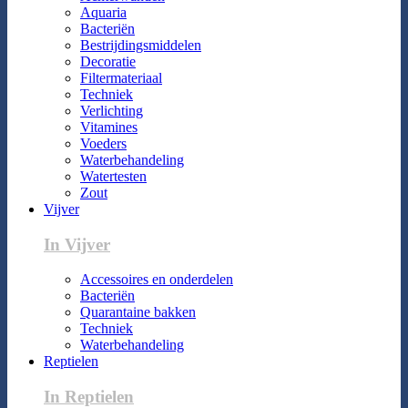
Aquaria
Bacteriën
Bestrijdingsmiddelen
Decoratie
Filtermateriaal
Techniek
Verlichting
Vitamines
Voeders
Waterbehandeling
Watertesten
Zout
Vijver
In Vijver
Accessoires en onderdelen
Bacteriën
Quarantaine bakken
Techniek
Waterbehandeling
Reptielen
In Reptielen