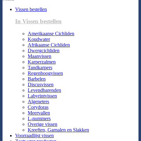
Vissen bestellen
In Vissen bestellen
Amerikaanse Cichliden
Koudwater
Afrikaanse Cichliden
Dwergcichliden
Maanvissen
Karperzalmen
Tandkarpers
Regenboogvissen
Barbelen
Discusvissen
Levendbarenden
Labyrintvissen
Algeneters
Corydoras
Meervallen
L-nummers
Overige vissen
Kreeften, Garnalen en Slakken
Voorraadlijst vissen