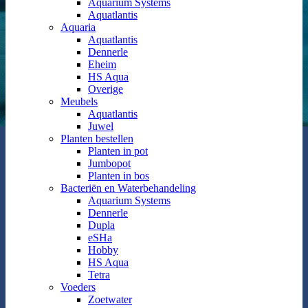
Aquarium Systems
Aquatlantis
Aquaria
Aquatlantis
Dennerle
Eheim
HS Aqua
Overige
Meubels
Aquatlantis
Juwel
Planten bestellen
Planten in pot
Jumbopot
Planten in bos
Bacteriën en Waterbehandeling
Aquarium Systems
Dennerle
Dupla
eSHa
Hobby
HS Aqua
Tetra
Voeders
Zoetwater