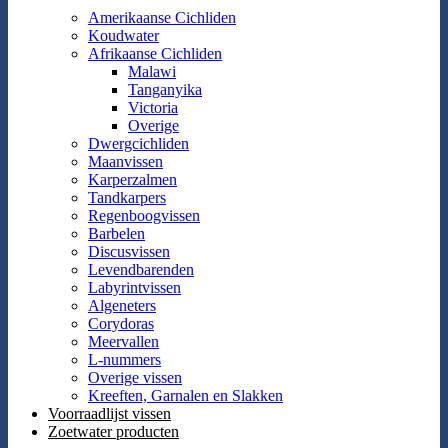
Amerikaanse Cichliden
Koudwater
Afrikaanse Cichliden
Malawi
Tanganyika
Victoria
Overige
Dwergcichliden
Maanvissen
Karperzalmen
Tandkarpers
Regenboogvissen
Barbelen
Discusvissen
Levendbarenden
Labyrintvissen
Algeneters
Corydoras
Meervallen
L-nummers
Overige vissen
Kreeften, Garnalen en Slakken
Voorraadlijst vissen
Zoetwater producten