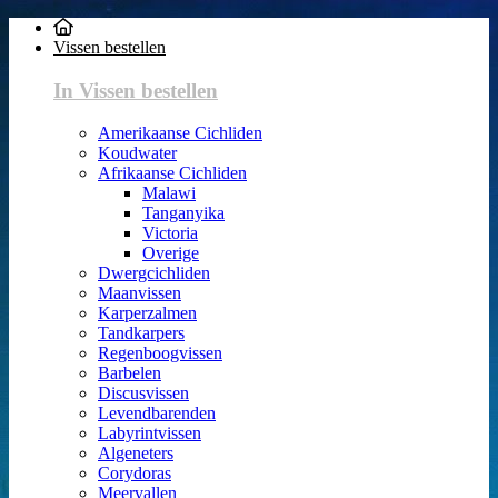
Vissen bestellen
In Vissen bestellen
Amerikaanse Cichliden
Koudwater
Afrikaanse Cichliden
Malawi
Tanganyika
Victoria
Overige
Dwergcichliden
Maanvissen
Karperzalmen
Tandkarpers
Regenboogvissen
Barbelen
Discusvissen
Levendbarenden
Labyrintvissen
Algeneters
Corydoras
Meervallen