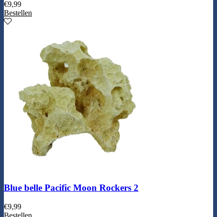
€
9,99
Bestellen
Blue belle Pacific Moon Rockers 2
€
9,99
Bestellen