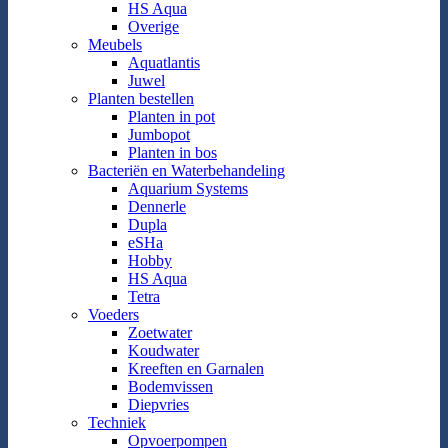
HS Aqua
Overige
Meubels
Aquatlantis
Juwel
Planten bestellen
Planten in pot
Jumbopot
Planten in bos
Bacteriën en Waterbehandeling
Aquarium Systems
Dennerle
Dupla
eSHa
Hobby
HS Aqua
Tetra
Voeders
Zoetwater
Koudwater
Kreeften en Garnalen
Bodemvissen
Diepvries
Techniek
Opvoerpompen