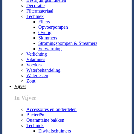
Bestrijdingsmiddelen
Decoratie
Filtermateriaal
Techniek
Filters
Opvoerpompen
Overig
Skimmers
Stromingspompen & Streamers
Verwarming
Verlichting
Vitamines
Voeders
Waterbehandeling
Watertesten
Zout
Vijver
In Vijver
Accessoires en onderdelen
Bacteriën
Quarantaine bakken
Techniek
Eiwitafschuimers