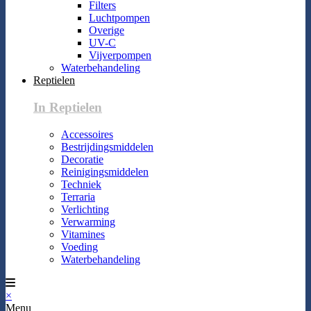
Filters
Luchtpompen
Overige
UV-C
Vijverpompen
Waterbehandeling
Reptielen
In Reptielen
Accessoires
Bestrijdingsmiddelen
Decoratie
Reinigingsmiddelen
Techniek
Terraria
Verlichting
Verwarming
Vitamines
Voeding
Waterbehandeling
×
Menu