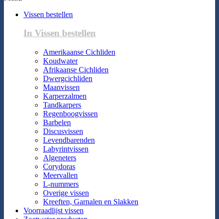
Vissen bestellen
In Vissen bestellen
Amerikaanse Cichliden
Koudwater
Afrikaanse Cichliden
Dwergcichliden
Maanvissen
Karperzalmen
Tandkarpers
Regenboogvissen
Barbelen
Discusvissen
Levendbarenden
Labyrintvissen
Algeneters
Corydoras
Meervallen
L-nummers
Overige vissen
Kreeften, Garnalen en Slakken
Voorraadlijst vissen