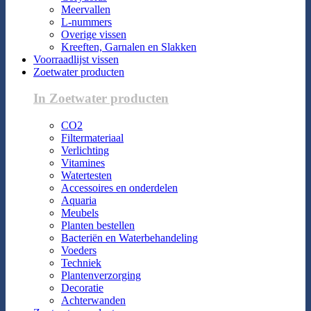
Meervallen
L-nummers
Overige vissen
Kreeften, Garnalen en Slakken
Voorraadlijst vissen
Zoetwater producten
In Zoetwater producten
CO2
Filtermateriaal
Verlichting
Vitamines
Watertesten
Accessoires en onderdelen
Aquaria
Meubels
Planten bestellen
Bacteriën en Waterbehandeling
Voeders
Techniek
Plantenverzorging
Decoratie
Achterwanden