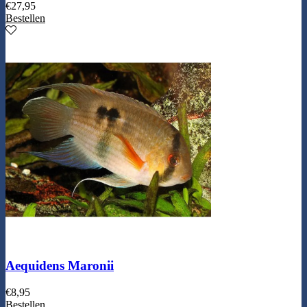
€
27,95
Bestellen
Aequidens Maronii
€
8,95
Bestellen