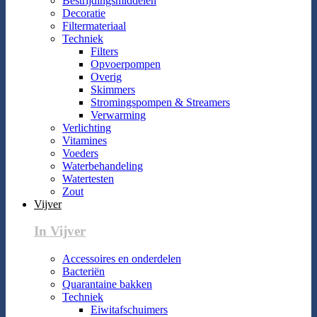
Bestrijdingsmiddelen
Decoratie
Filtermateriaal
Techniek
Filters
Opvoerpompen
Overig
Skimmers
Stromingspompen & Streamers
Verwarming
Verlichting
Vitamines
Voeders
Waterbehandeling
Watertesten
Zout
Vijver
In Vijver
Accessoires en onderdelen
Bacteriën
Quarantaine bakken
Techniek
Eiwitafschuimers