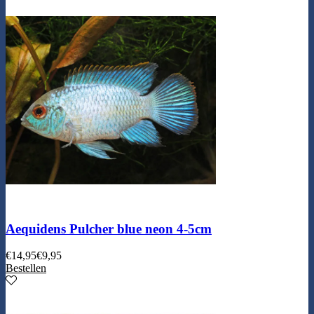
Aequidens Pulcher blue neon 4-5cm
€
14,95
€
9,95
Bestellen