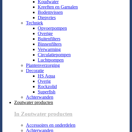
Koudwater
Kreeften en Garnalen
Bodemvissen
Diepvries
Techniek
Opvoerpompen
Overige
Buitenfilters
Binnenfilters
Verwarming
Circulatiepompen
Luchtpompen
Plantenverzorging
Decoratie
HS Aqua
Overig
Rockzolid
Superfish
Achterwanden
Zoutwater producten
In Zoutwater producten
Accessoires en onderdelen
Achterwanden