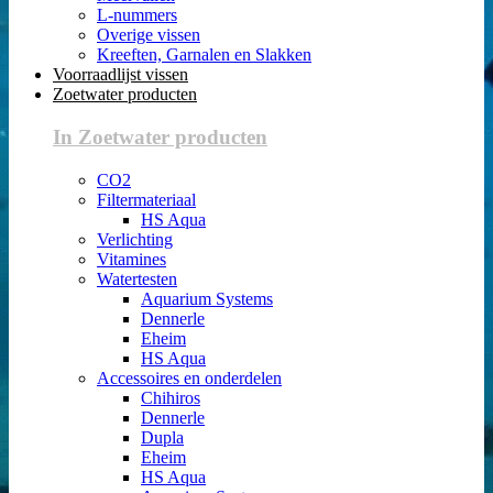
L-nummers
Overige vissen
Kreeften, Garnalen en Slakken
Voorraadlijst vissen
Zoetwater producten
In Zoetwater producten
CO2
Filtermateriaal
HS Aqua
Verlichting
Vitamines
Watertesten
Aquarium Systems
Dennerle
Eheim
HS Aqua
Accessoires en onderdelen
Chihiros
Dennerle
Dupla
Eheim
HS Aqua