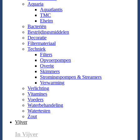
Aquaria
Aquatlantis
TMC
Eheim
Bacteriën
Bestrijdingsmiddelen
Decoratie
Filtermateriaal
Techniek
Filters
Opvoerpompen
Overig
Skimmers
Stromingspompen & Streamers
Verwarming
Verlichting
Vitamines
Voeders
Waterbehandeling
Watertesten
Zout
Vijver
In Vijver