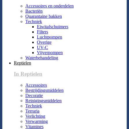
Accessoires en onderdelen
Bacteriën
Quarantaine bakken
Techniek
Eiwitafschuimers
Filters
Luchtpompen
Overige
UV-C
Vijverpompen
Waterbehandeling
Reptielen
In Reptielen
Accessoires
Bestrijdingsmiddelen
Decoratie
Reinigingsmiddelen
Techniek
Terraria
Verlichting
Verwarming
Vitamines