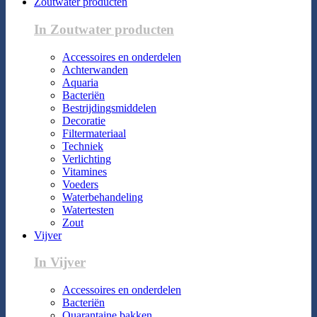
Zoutwater producten
In Zoutwater producten
Accessoires en onderdelen
Achterwanden
Aquaria
Bacteriën
Bestrijdingsmiddelen
Decoratie
Filtermateriaal
Techniek
Verlichting
Vitamines
Voeders
Waterbehandeling
Watertesten
Zout
Vijver
In Vijver
Accessoires en onderdelen
Bacteriën
Quarantaine bakken