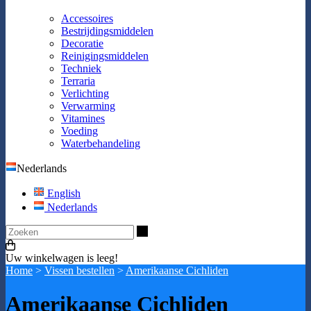
Accessoires
Bestrijdingsmiddelen
Decoratie
Reinigingsmiddelen
Techniek
Terraria
Verlichting
Verwarming
Vitamines
Voeding
Waterbehandeling
Nederlands
English
Nederlands
Zoeken
Uw winkelwagen is leeg!
Home
>
Vissen bestellen
>
Amerikaanse Cichliden
Amerikaanse Cichliden