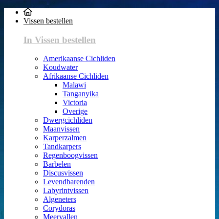
Vissen bestellen
In Vissen bestellen
Amerikaanse Cichliden
Koudwater
Afrikaanse Cichliden
Malawi
Tanganyika
Victoria
Overige
Dwergcichliden
Maanvissen
Karperzalmen
Tandkarpers
Regenboogvissen
Barbelen
Discusvissen
Levendbarenden
Labyrintvissen
Algeneters
Corydoras
Meervallen