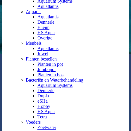
Aquarium Systems
Aquatlantis
Aquaria
Aquatlantis
Dennerle
Eheim
HS Aqua
Overige
Meubels
Aquatlantis
Juwel
Planten bestellen
Planten in pot
Jumbopot
Planten in bos
Bacteriën en Waterbehandeling
Aquarium Systems
Dennerle
Dupla
eSHa
Hobby
HS Aqua
Tetra
Voeders
Zoetwater