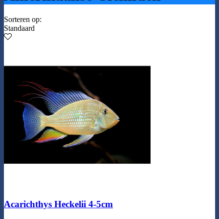
Sorteren op:
Standaard
Acarichthys Heckelii 4-5cm