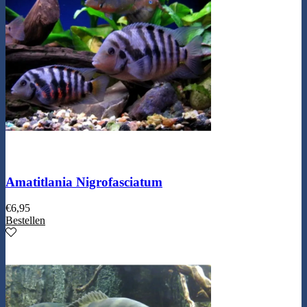
Amatitlania Nigrofasciatum
€
6,95
Bestellen