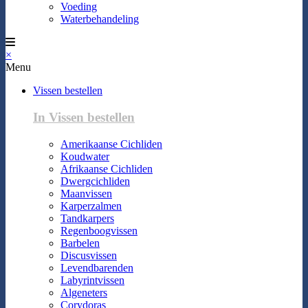
Voeding
Waterbehandeling
×
Menu
Vissen bestellen
In Vissen bestellen
Amerikaanse Cichliden
Koudwater
Afrikaanse Cichliden
Dwergcichliden
Maanvissen
Karperzalmen
Tandkarpers
Regenboogvissen
Barbelen
Discusvissen
Levendbarenden
Labyrintvissen
Algeneters
Corydoras