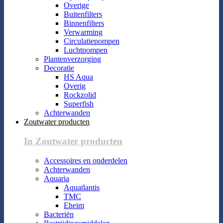
Overige
Buitenfilters
Binnenfilters
Verwarming
Circulatiepompen
Luchtpompen
Plantenverzorging
Decoratie
HS Aqua
Overig
Rockzolid
Superfish
Achterwanden
Zoutwater producten
In Zoutwater producten
Accessoires en onderdelen
Achterwanden
Aquaria
Aquatlantis
TMC
Eheim
Bacteriën