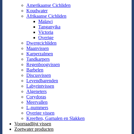
Amerikaanse Cichliden
Koudwater
Afrikaanse Cichliden
Malawi
Tanganyika
Victoria
Overige
Dwergcichliden
Maanvissen
Karperzalmen
Tandkarpers
Regenboogvissen
Barbelen
Discusvissen
Levendbarenden
Labyrintvissen
Algeneters
Corydoras
Meervallen
L-nummers
Overige vissen
Kreeften, Garnalen en Slakken
Voorraadlijst vissen
Zoetwater producten