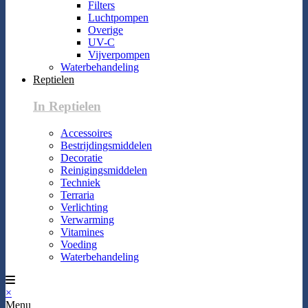
Filters
Luchtpompen
Overige
UV-C
Vijverpompen
Waterbehandeling
Reptielen
In Reptielen
Accessoires
Bestrijdingsmiddelen
Decoratie
Reinigingsmiddelen
Techniek
Terraria
Verlichting
Verwarming
Vitamines
Voeding
Waterbehandeling
×
Menu