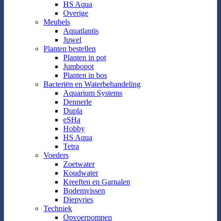
HS Aqua
Overige
Meubels
Aquatlantis
Juwel
Planten bestellen
Planten in pot
Jumbopot
Planten in bos
Bacteriën en Waterbehandeling
Aquarium Systems
Dennerle
Dupla
eSHa
Hobby
HS Aqua
Tetra
Voeders
Zoetwater
Koudwater
Kreeften en Garnalen
Bodemvissen
Diepvries
Techniek
Opvoerpompen