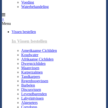
Voeding
Waterbehandeling
×
Menu
Vissen bestellen
In Vissen bestellen
Amerikaanse Cichliden
Koudwater
Afrikaanse Cichliden
Dwergcichliden
Maanvissen
Karperzalmen
Tandkarpers
Regenboogvissen
Barbelen
Discusvissen
Levendbarenden
Labyrintvissen
Algeneters
Corydoras