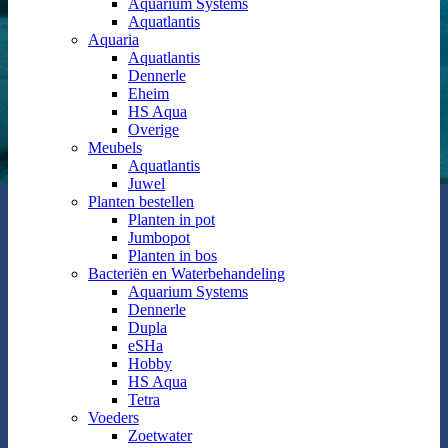
Aquarium Systems
Aquatlantis
Aquaria
Aquatlantis
Dennerle
Eheim
HS Aqua
Overige
Meubels
Aquatlantis
Juwel
Planten bestellen
Planten in pot
Jumbopot
Planten in bos
Bacteriën en Waterbehandeling
Aquarium Systems
Dennerle
Dupla
eSHa
Hobby
HS Aqua
Tetra
Voeders
Zoetwater