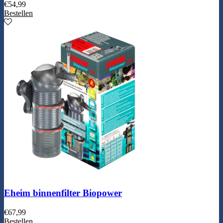
€
54,99
Bestellen
Eheim binnenfilter Biopower
€
67,99
Bestellen