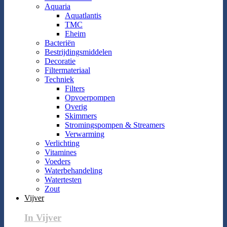
Aquaria
Aquatlantis
TMC
Eheim
Bacteriën
Bestrijdingsmiddelen
Decoratie
Filtermateriaal
Techniek
Filters
Opvoerpompen
Overig
Skimmers
Stromingspompen & Streamers
Verwarming
Verlichting
Vitamines
Voeders
Waterbehandeling
Watertesten
Zout
Vijver
In Vijver