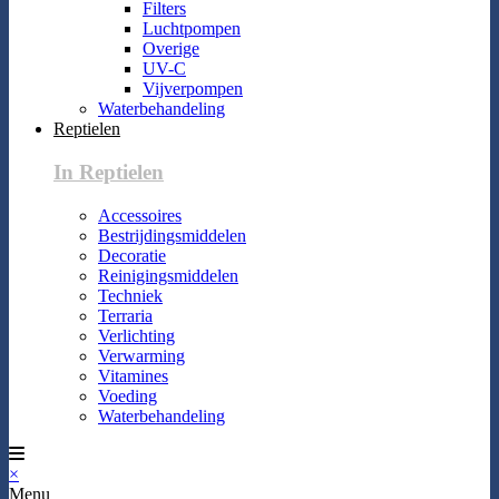
Filters
Luchtpompen
Overige
UV-C
Vijverpompen
Waterbehandeling
Reptielen
In Reptielen
Accessoires
Bestrijdingsmiddelen
Decoratie
Reinigingsmiddelen
Techniek
Terraria
Verlichting
Verwarming
Vitamines
Voeding
Waterbehandeling
×
Menu