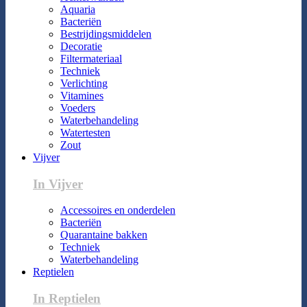
Aquaria
Bacteriën
Bestrijdingsmiddelen
Decoratie
Filtermateriaal
Techniek
Verlichting
Vitamines
Voeders
Waterbehandeling
Watertesten
Zout
Vijver
In Vijver
Accessoires en onderdelen
Bacteriën
Quarantaine bakken
Techniek
Waterbehandeling
Reptielen
In Reptielen