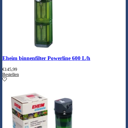
Eheim binnenfilter Powerline 600 L/h
€
145,99
Bestellen