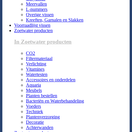
Meervallen
L-nummers
Overige vissen
Kreeften, Garnalen en Slakken
Voorraadlijst vissen
Zoetwater producten
In Zoetwater producten
CO2
Filtermateriaal
Verlichting
Vitamines
Watertesten
Accessoires en onderdelen
Aquaria
Meubels
Planten bestellen
Bacteriën en Waterbehandeling
Voeders
Techniek
Plantenverzorging
Decoratie
Achterwanden