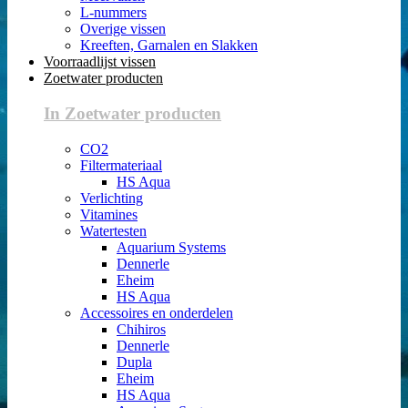
L-nummers
Overige vissen
Kreeften, Garnalen en Slakken
Voorraadlijst vissen
Zoetwater producten
In Zoetwater producten
CO2
Filtermateriaal
HS Aqua
Verlichting
Vitamines
Watertesten
Aquarium Systems
Dennerle
Eheim
HS Aqua
Accessoires en onderdelen
Chihiros
Dennerle
Dupla
Eheim
HS Aqua