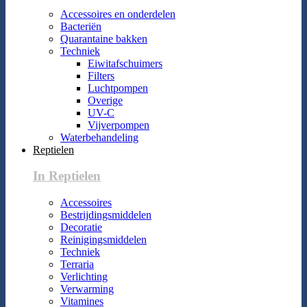
Accessoires en onderdelen
Bacteriën
Quarantaine bakken
Techniek
Eiwitafschuimers
Filters
Luchtpompen
Overige
UV-C
Vijverpompen
Waterbehandeling
Reptielen
In Reptielen
Accessoires
Bestrijdingsmiddelen
Decoratie
Reinigingsmiddelen
Techniek
Terraria
Verlichting
Verwarming
Vitamines