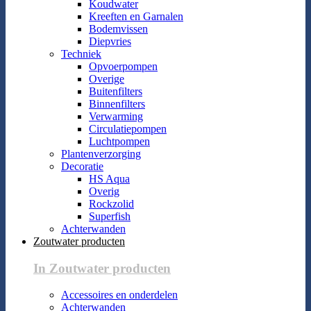
Koudwater
Kreeften en Garnalen
Bodemvissen
Diepvries
Techniek
Opvoerpompen
Overige
Buitenfilters
Binnenfilters
Verwarming
Circulatiepompen
Luchtpompen
Plantenverzorging
Decoratie
HS Aqua
Overig
Rockzolid
Superfish
Achterwanden
Zoutwater producten
In Zoutwater producten
Accessoires en onderdelen
Achterwanden