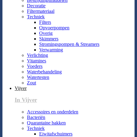
Bestrijdingsmiddelen
Decoratie
Filtermateriaal
Techniek
Filters
Opvoerpompen
Overig
Skimmers
Stromingspompen & Streamers
Verwarming
Verlichting
Vitamines
Voeders
Waterbehandeling
Watertesten
Zout
Vijver
In Vijver
Accessoires en onderdelen
Bacteriën
Quarantaine bakken
Techniek
Eiwitafschuimers