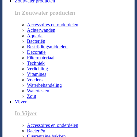
Zoutwater producten
In Zoutwater producten
Accessoires en onderdelen
Achterwanden
Aquaria
Bacteriën
Bestrijdingsmiddelen
Decoratie
Filtermateriaal
Techniek
Verlichting
Vitamines
Voeders
Waterbehandeling
Watertesten
Zout
Vijver
In Vijver
Accessoires en onderdelen
Bacteriën
Quarantaine bakken