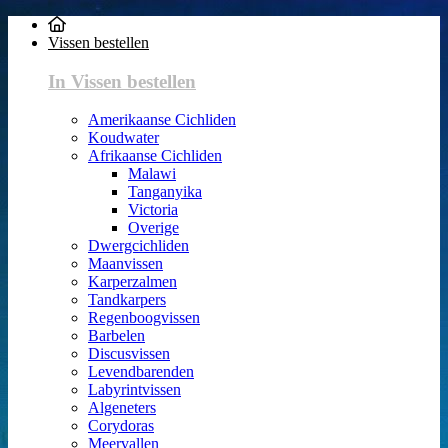
Vissen bestellen
In Vissen bestellen
Amerikaanse Cichliden
Koudwater
Afrikaanse Cichliden
Malawi
Tanganyika
Victoria
Overige
Dwergcichliden
Maanvissen
Karperzalmen
Tandkarpers
Regenboogvissen
Barbelen
Discusvissen
Levendbarenden
Labyrintvissen
Algeneters
Corydoras
Meervallen