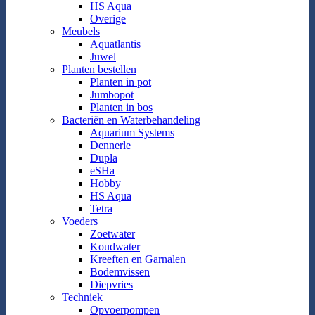
HS Aqua
Overige
Meubels
Aquatlantis
Juwel
Planten bestellen
Planten in pot
Jumbopot
Planten in bos
Bacteriën en Waterbehandeling
Aquarium Systems
Dennerle
Dupla
eSHa
Hobby
HS Aqua
Tetra
Voeders
Zoetwater
Koudwater
Kreeften en Garnalen
Bodemvissen
Diepvries
Techniek
Opvoerpompen