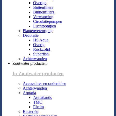
Overige
Buitenfilters
Binnenfilters
Verwarming
Circulatiepompen
Luchtpompen
Plantenverzorging
Decoratie
HS Aqua
Overig
Rockzolid
Superfish
Achterwanden
Zoutwater producten
In Zoutwater producten
Accessoires en onderdelen
Achterwanden
Aquaria
Aquatlantis
TMC
Eheim
Bacteriën