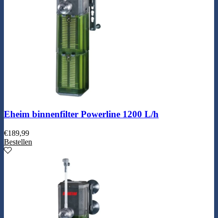
Eheim binnenfilter Powerline 1200 L/h
€
189,99
Bestellen