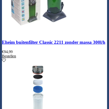
Eheim buitenfilter Classic 2211 zonder massa 300l/h
€
94,99
Bestellen