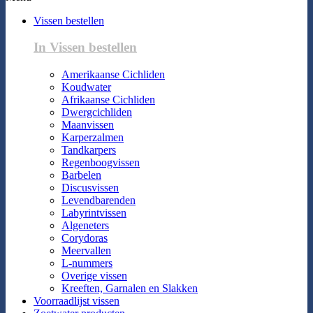
Vissen bestellen
In Vissen bestellen
Amerikaanse Cichliden
Koudwater
Afrikaanse Cichliden
Dwergcichliden
Maanvissen
Karperzalmen
Tandkarpers
Regenboogvissen
Barbelen
Discusvissen
Levendbarenden
Labyrintvissen
Algeneters
Corydoras
Meervallen
L-nummers
Overige vissen
Kreeften, Garnalen en Slakken
Voorraadlijst vissen