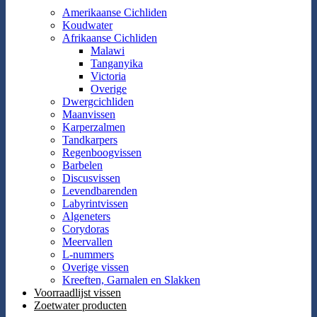
Amerikaanse Cichliden
Koudwater
Afrikaanse Cichliden
Malawi
Tanganyika
Victoria
Overige
Dwergcichliden
Maanvissen
Karperzalmen
Tandkarpers
Regenboogvissen
Barbelen
Discusvissen
Levendbarenden
Labyrintvissen
Algeneters
Corydoras
Meervallen
L-nummers
Overige vissen
Kreeften, Garnalen en Slakken
Voorraadlijst vissen
Zoetwater producten