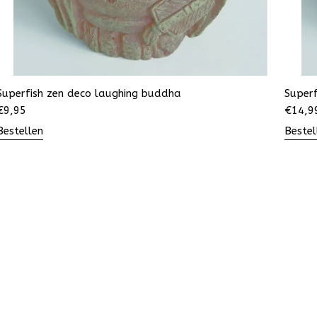
Superfish zen deco laughing buddha
Super
€
9,95
€
14,9
Bestellen
Bestel