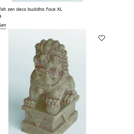
fish zen deco buddha face XL
9
len