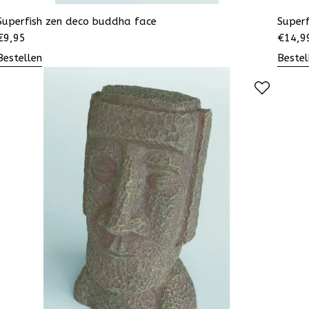
Superfish zen deco buddha face
Super
€
9,95
€
14,9
Bestellen
Bestel