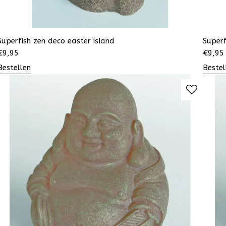
Superfish zen deco easter isIand
Superf
€
9,95
€
9,95
Bestellen
Bestel