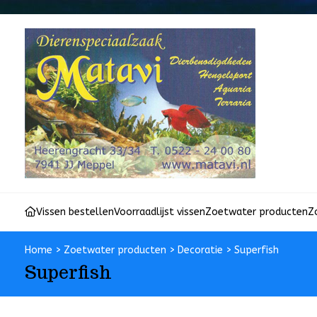
Vissen bestellen
Voorraadlijst vissen
Zoetwater producten
Z
Home
>
Zoetwater producten
>
Decoratie
>
Superfish
Superfish