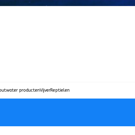
outwater producten
Vijver
Reptielen