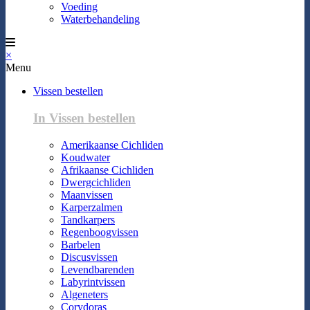
Voeding
Waterbehandeling
×
Menu
Vissen bestellen
In Vissen bestellen
Amerikaanse Cichliden
Koudwater
Afrikaanse Cichliden
Dwergcichliden
Maanvissen
Karperzalmen
Tandkarpers
Regenboogvissen
Barbelen
Discusvissen
Levendbarenden
Labyrintvissen
Algeneters
Corydoras