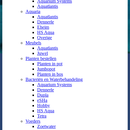
Aquarium Systems
Aquatlantis
Aquaria
Aquatlantis
Dennerle
Eheim
HS Aqua
Overige
Meubels
Aquatlantis
Juwel
Planten bestellen
Planten in pot
Jumbopot
Planten in bos
Bacteriën en Waterbehandeling
Aquarium Systems
Dennerle
Dupla
eSHa
Hobby
HS Aqua
Tetra
Voeders
Zoetwater