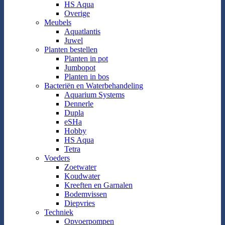
HS Aqua
Overige
Meubels
Aquatlantis
Juwel
Planten bestellen
Planten in pot
Jumbopot
Planten in bos
Bacteriën en Waterbehandeling
Aquarium Systems
Dennerle
Dupla
eSHa
Hobby
HS Aqua
Tetra
Voeders
Zoetwater
Koudwater
Kreeften en Garnalen
Bodemvissen
Diepvries
Techniek
Opvoerpompen