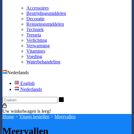
Accessoires
Bestrijdingsmiddelen
Decoratie
Reinigingsmiddelen
Techniek
Terraria
Verlichting
Verwarming
Vitamines
Voeding
Waterbehandeling
Nederlands
English
Nederlands
Zoeken
Uw winkelwagen is leeg!
Home
>
Vissen bestellen
>
Meervallen
Meervallen