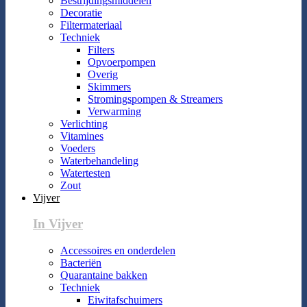
Bestrijdingsmiddelen
Decoratie
Filtermateriaal
Techniek
Filters
Opvoerpompen
Overig
Skimmers
Stromingspompen & Streamers
Verwarming
Verlichting
Vitamines
Voeders
Waterbehandeling
Watertesten
Zout
Vijver
In Vijver
Accessoires en onderdelen
Bacteriën
Quarantaine bakken
Techniek
Eiwitafschuimers