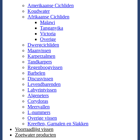
Amerikaanse Cichliden
Koudwater
Afrikaanse Cichliden
Malawi
Tanganyika
Victoria
Overige
Dwergcichliden
Maanvissen
Karperzalmen
Tandkarpers
Regenboogvissen
Barbelen
Discusvissen
Levendbarenden
Labyrintvissen
Algeneters
Corydoras
Meervallen
L-nummers
Overige vissen
Kreeften, Garnalen en Slakken
Voorraadlijst vissen
Zoetwater producten