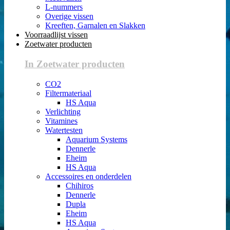
L-nummers
Overige vissen
Kreeften, Garnalen en Slakken
Voorraadlijst vissen
Zoetwater producten
In Zoetwater producten
CO2
Filtermateriaal
HS Aqua
Verlichting
Vitamines
Watertesten
Aquarium Systems
Dennerle
Eheim
HS Aqua
Accessoires en onderdelen
Chihiros
Dennerle
Dupla
Eheim
HS Aqua