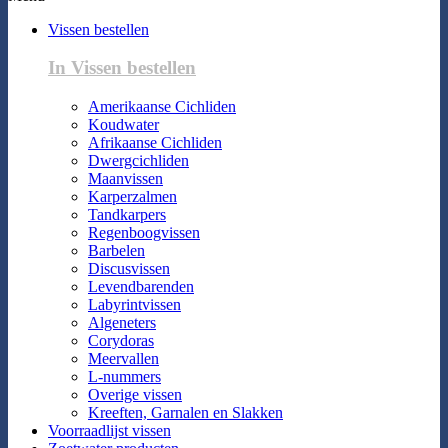
Vissen bestellen
In Vissen bestellen
Amerikaanse Cichliden
Koudwater
Afrikaanse Cichliden
Dwergcichliden
Maanvissen
Karperzalmen
Tandkarpers
Regenboogvissen
Barbelen
Discusvissen
Levendbarenden
Labyrintvissen
Algeneters
Corydoras
Meervallen
L-nummers
Overige vissen
Kreeften, Garnalen en Slakken
Voorraadlijst vissen