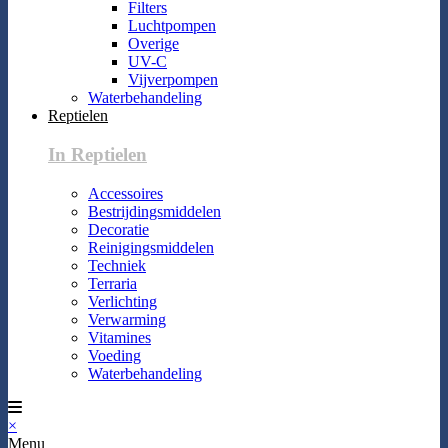
Filters
Luchtpompen
Overige
UV-C
Vijverpompen
Waterbehandeling
Reptielen
In Reptielen
Accessoires
Bestrijdingsmiddelen
Decoratie
Reinigingsmiddelen
Techniek
Terraria
Verlichting
Verwarming
Vitamines
Voeding
Waterbehandeling
×
Menu