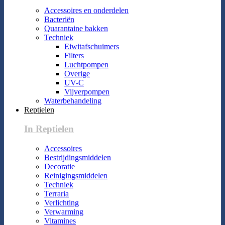
Accessoires en onderdelen
Bacteriën
Quarantaine bakken
Techniek
Eiwitafschuimers
Filters
Luchtpompen
Overige
UV-C
Vijverpompen
Waterbehandeling
Reptielen
In Reptielen
Accessoires
Bestrijdingsmiddelen
Decoratie
Reinigingsmiddelen
Techniek
Terraria
Verlichting
Verwarming
Vitamines