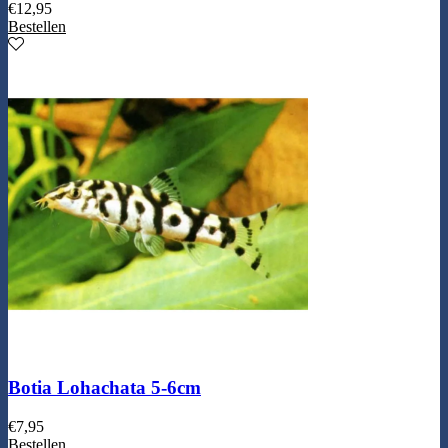
€
12,95
Bestellen
Botia Lohachata 5-6cm
€
7,95
Bestellen