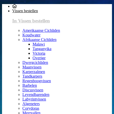
Vissen bestellen
In Vissen bestellen
Amerikaanse Cichliden
Koudwater
Afrikaanse Cichliden
Malawi
Tanganyika
Victoria
Overige
Dwergcichliden
Maanvissen
Karperzalmen
Tandkarpers
Regenboogvissen
Barbelen
Discusvissen
Levendbarenden
Labyrintvissen
Algeneters
Corydoras
Meervallen