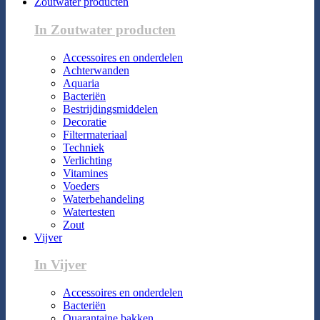
Zoutwater producten
In Zoutwater producten
Accessoires en onderdelen
Achterwanden
Aquaria
Bacteriën
Bestrijdingsmiddelen
Decoratie
Filtermateriaal
Techniek
Verlichting
Vitamines
Voeders
Waterbehandeling
Watertesten
Zout
Vijver
In Vijver
Accessoires en onderdelen
Bacteriën
Quarantaine bakken