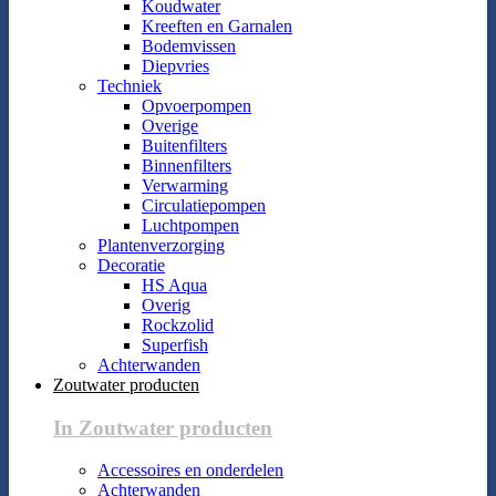
Koudwater
Kreeften en Garnalen
Bodemvissen
Diepvries
Techniek
Opvoerpompen
Overige
Buitenfilters
Binnenfilters
Verwarming
Circulatiepompen
Luchtpompen
Plantenverzorging
Decoratie
HS Aqua
Overig
Rockzolid
Superfish
Achterwanden
Zoutwater producten
In Zoutwater producten
Accessoires en onderdelen
Achterwanden