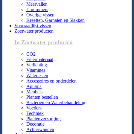
Meervallen
L-nummers
Overige vissen
Kreeften, Garnalen en Slakken
Voorraadlijst vissen
Zoetwater producten
In Zoetwater producten
CO2
Filtermateriaal
Verlichting
Vitamines
Watertesten
Accessoires en onderdelen
Aquaria
Meubels
Planten bestellen
Bacteriën en Waterbehandeling
Voeders
Techniek
Plantenverzorging
Decoratie
Achterwanden