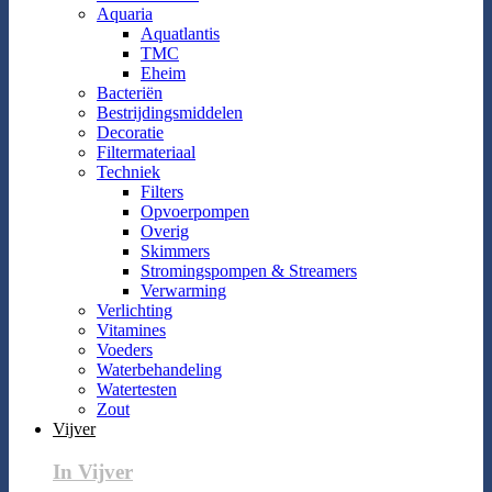
Aquaria
Aquatlantis
TMC
Eheim
Bacteriën
Bestrijdingsmiddelen
Decoratie
Filtermateriaal
Techniek
Filters
Opvoerpompen
Overig
Skimmers
Stromingspompen & Streamers
Verwarming
Verlichting
Vitamines
Voeders
Waterbehandeling
Watertesten
Zout
Vijver
In Vijver