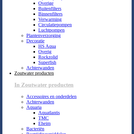
Overige
Buitenfilters
Binnenfilters
Verwarming
Circulatiepompen
Luchtpompen
Plantenverzorging
Decoratie
HS Aqua
Overig
Rockzolid
Superfish
Achterwanden
Zoutwater producten
In Zoutwater producten
Accessoires en onderdelen
Achterwanden
Aquaria
Aquatlantis
TMC
Eheim
Bacteriën