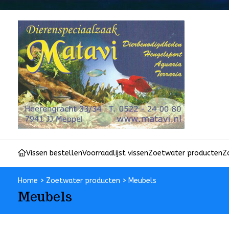
Vissen bestellen
Voorraadlijst vissen
Zoetwater producten
Z
Home
>
Zoetwater producten
>
Meubels
Meubels