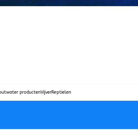
outwater producten
Vijver
Reptielen