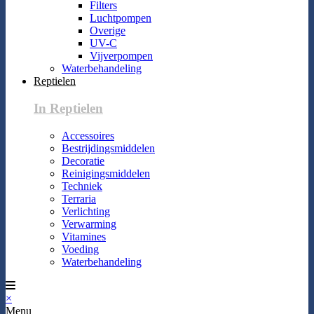
Filters
Luchtpompen
Overige
UV-C
Vijverpompen
Waterbehandeling
Reptielen
In Reptielen
Accessoires
Bestrijdingsmiddelen
Decoratie
Reinigingsmiddelen
Techniek
Terraria
Verlichting
Verwarming
Vitamines
Voeding
Waterbehandeling
×
Menu