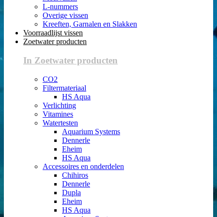
L-nummers
Overige vissen
Kreeften, Garnalen en Slakken
Voorraadlijst vissen
Zoetwater producten
In Zoetwater producten
CO2
Filtermateriaal
HS Aqua
Verlichting
Vitamines
Watertesten
Aquarium Systems
Dennerle
Eheim
HS Aqua
Accessoires en onderdelen
Chihiros
Dennerle
Dupla
Eheim
HS Aqua