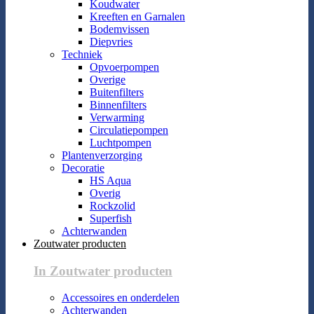
Koudwater
Kreeften en Garnalen
Bodemvissen
Diepvries
Techniek
Opvoerpompen
Overige
Buitenfilters
Binnenfilters
Verwarming
Circulatiepompen
Luchtpompen
Plantenverzorging
Decoratie
HS Aqua
Overig
Rockzolid
Superfish
Achterwanden
Zoutwater producten
In Zoutwater producten
Accessoires en onderdelen
Achterwanden