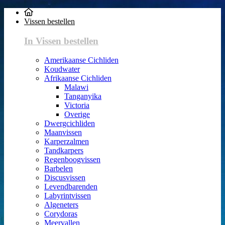
Vissen bestellen
In Vissen bestellen
Amerikaanse Cichliden
Koudwater
Afrikaanse Cichliden
Malawi
Tanganyika
Victoria
Overige
Dwergcichliden
Maanvissen
Karperzalmen
Tandkarpers
Regenboogvissen
Barbelen
Discusvissen
Levendbarenden
Labyrintvissen
Algeneters
Corydoras
Meervallen