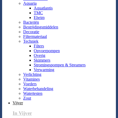
Aquaria
Aquatlantis
TMC
Eheim
Bacteriën
Bestrijdingsmiddelen
Decoratie
Filtermateriaal
Techniek
Filters
Opvoerpompen
Overig
Skimmers
Stromingspompen & Streamers
Verwarming
Verlichting
Vitamines
Voeders
Waterbehandeling
Watertesten
Zout
Vijver
In Vijver