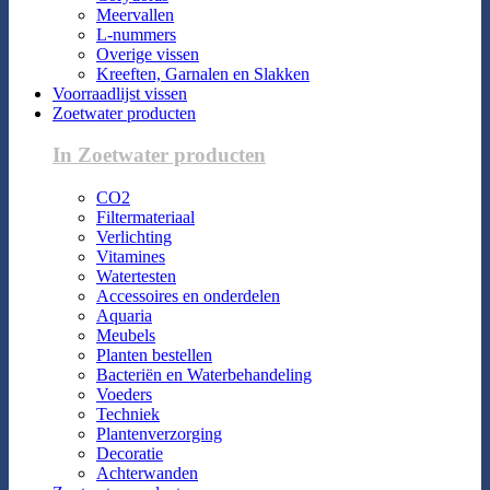
Meervallen
L-nummers
Overige vissen
Kreeften, Garnalen en Slakken
Voorraadlijst vissen
Zoetwater producten
In Zoetwater producten
CO2
Filtermateriaal
Verlichting
Vitamines
Watertesten
Accessoires en onderdelen
Aquaria
Meubels
Planten bestellen
Bacteriën en Waterbehandeling
Voeders
Techniek
Plantenverzorging
Decoratie
Achterwanden