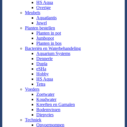
HS Aqua
Overige
Meubels
Aquatlantis
Juwel
Planten bestellen
Planten in pot
Jumbopot
Planten in bos
Bacteriën en Waterbehandeling
Aquarium Systems
Dennerle
Dupla
eSHa
Hobby
HS Aqua
Tetra
Voeders
Zoetwater
Koudwater
Kreeften en Garnalen
Bodemvissen
Diepvries
Techniek
Opvoerpompen