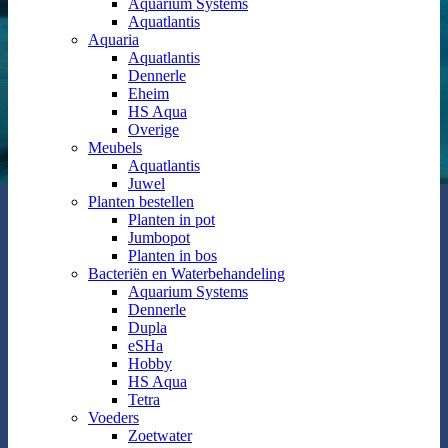
Aquarium Systems
Aquatlantis
Aquaria
Aquatlantis
Dennerle
Eheim
HS Aqua
Overige
Meubels
Aquatlantis
Juwel
Planten bestellen
Planten in pot
Jumbopot
Planten in bos
Bacteriën en Waterbehandeling
Aquarium Systems
Dennerle
Dupla
eSHa
Hobby
HS Aqua
Tetra
Voeders
Zoetwater