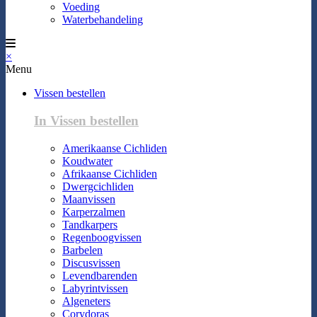
Voeding
Waterbehandeling
×
Menu
Vissen bestellen
In Vissen bestellen
Amerikaanse Cichliden
Koudwater
Afrikaanse Cichliden
Dwergcichliden
Maanvissen
Karperzalmen
Tandkarpers
Regenboogvissen
Barbelen
Discusvissen
Levendbarenden
Labyrintvissen
Algeneters
Corydoras