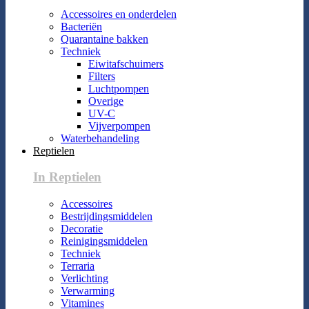
Accessoires en onderdelen
Bacteriën
Quarantaine bakken
Techniek
Eiwitafschuimers
Filters
Luchtpompen
Overige
UV-C
Vijverpompen
Waterbehandeling
Reptielen
In Reptielen
Accessoires
Bestrijdingsmiddelen
Decoratie
Reinigingsmiddelen
Techniek
Terraria
Verlichting
Verwarming
Vitamines