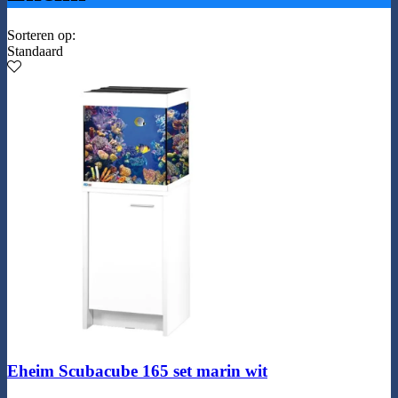
Sorteren op:
Standaard
Eheim Scubacube 165 set marin wit