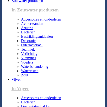
Zoutwater producten
In Zoutwater producten
Accessoires en onderdelen
Achterwanden
Aquaria
Bacteriën
Bestrijdingsmiddelen
Decoratie
Filtermateriaal
Techniek
Verlichting
Vitamines
Voeders
Waterbehandeling
Watertesten
Zout
Vijver
In Vijver
Accessoires en onderdelen
Bacteriën
Quarantaine bakken