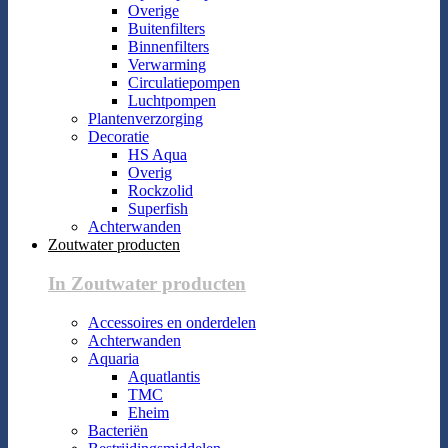
Overige
Buitenfilters
Binnenfilters
Verwarming
Circulatiepompen
Luchtpompen
Plantenverzorging
Decoratie
HS Aqua
Overig
Rockzolid
Superfish
Achterwanden
Zoutwater producten
In Zoutwater producten
Accessoires en onderdelen
Achterwanden
Aquaria
Aquatlantis
TMC
Eheim
Bacteriën