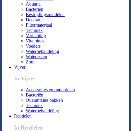
Aquaria
Bacteriën
Bestrijdingsmiddelen
Decoratie
Filtermateriaal
Techniek
Verlichting
Vitamines
Voeders
Waterbehandeling
Watertesten
Zout
Vijver
In Vijver
Accessoires en onderdelen
Bacteriën
Quarantaine bakken
Techniek
Waterbehandeling
Reptielen
In Reptielen