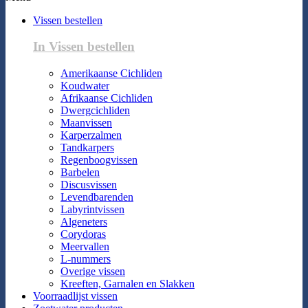
Vissen bestellen
In Vissen bestellen
Amerikaanse Cichliden
Koudwater
Afrikaanse Cichliden
Dwergcichliden
Maanvissen
Karperzalmen
Tandkarpers
Regenboogvissen
Barbelen
Discusvissen
Levendbarenden
Labyrintvissen
Algeneters
Corydoras
Meervallen
L-nummers
Overige vissen
Kreeften, Garnalen en Slakken
Voorraadlijst vissen