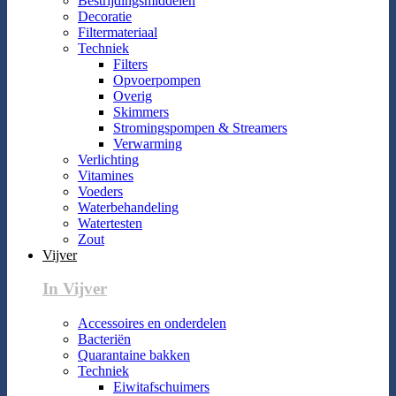
Bestrijdingsmiddelen
Decoratie
Filtermateriaal
Techniek
Filters
Opvoerpompen
Overig
Skimmers
Stromingspompen & Streamers
Verwarming
Verlichting
Vitamines
Voeders
Waterbehandeling
Watertesten
Zout
Vijver
In Vijver
Accessoires en onderdelen
Bacteriën
Quarantaine bakken
Techniek
Eiwitafschuimers