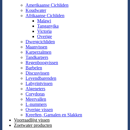
Amerikaanse Cichliden
Koudwater
Afrikaanse Cichliden
Malawi
Tanganyika
Victoria
Overige
Dwergcichliden
Maanvissen
Karperzalmen
Tandkarpers
Regenboogvissen
Barbelen
Discusvissen
Levendbarenden
Labyrintvissen
Algeneters
Corydoras
Meervallen
L-nummers
Overige vissen
Kreeften, Garnalen en Slakken
Voorraadlijst vissen
Zoetwater producten