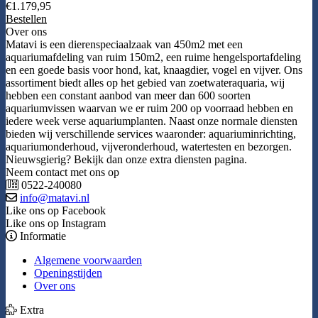
€
1.179,95
Bestellen
Over ons
Matavi is een dierenspeciaalzaak van 450m2 met een
aquariumafdeling van ruim 150m2, een ruime hengelsportafdeling
en een goede basis voor hond, kat, knaagdier, vogel en vijver. Ons
assortiment biedt alles op het gebied van zoetwateraquaria, wij
hebben een constant aanbod van meer dan 600 soorten
aquariumvissen waarvan we er ruim 200 op voorraad hebben en
iedere week verse aquariumplanten. Naast onze normale diensten
bieden wij verschillende services waaronder: aquariuminrichting,
aquariumonderhoud, vijveronderhoud, watertesten en bezorgen.
Nieuwsgierig? Bekijk dan onze extra diensten pagina.
Neem contact met ons op
0522-240080
info@matavi.nl
Like ons op Facebook
Like ons op Instagram
Informatie
Algemene voorwaarden
Openingstijden
Over ons
Extra