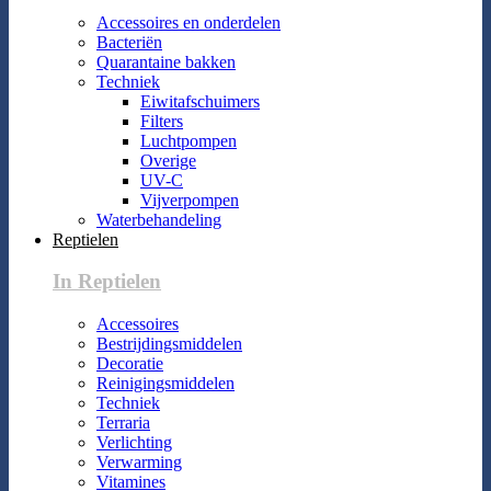
Accessoires en onderdelen
Bacteriën
Quarantaine bakken
Techniek
Eiwitafschuimers
Filters
Luchtpompen
Overige
UV-C
Vijverpompen
Waterbehandeling
Reptielen
In Reptielen
Accessoires
Bestrijdingsmiddelen
Decoratie
Reinigingsmiddelen
Techniek
Terraria
Verlichting
Verwarming
Vitamines