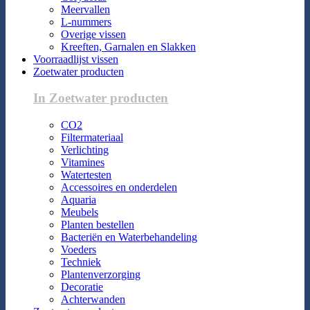
Meervallen
L-nummers
Overige vissen
Kreeften, Garnalen en Slakken
Voorraadlijst vissen
Zoetwater producten
In Zoetwater producten
CO2
Filtermateriaal
Verlichting
Vitamines
Watertesten
Accessoires en onderdelen
Aquaria
Meubels
Planten bestellen
Bacteriën en Waterbehandeling
Voeders
Techniek
Plantenverzorging
Decoratie
Achterwanden