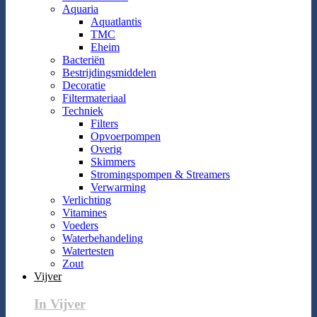
Aquaria
Aquatlantis
TMC
Eheim
Bacteriën
Bestrijdingsmiddelen
Decoratie
Filtermateriaal
Techniek
Filters
Opvoerpompen
Overig
Skimmers
Stromingspompen & Streamers
Verwarming
Verlichting
Vitamines
Voeders
Waterbehandeling
Watertesten
Zout
Vijver
In Vijver