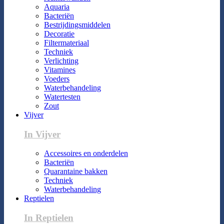
Aquaria
Bacteriën
Bestrijdingsmiddelen
Decoratie
Filtermateriaal
Techniek
Verlichting
Vitamines
Voeders
Waterbehandeling
Watertesten
Zout
Vijver
In Vijver
Accessoires en onderdelen
Bacteriën
Quarantaine bakken
Techniek
Waterbehandeling
Reptielen
In Reptielen