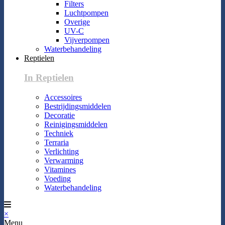
Filters
Luchtpompen
Overige
UV-C
Vijverpompen
Waterbehandeling
Reptielen
In Reptielen
Accessoires
Bestrijdingsmiddelen
Decoratie
Reinigingsmiddelen
Techniek
Terraria
Verlichting
Verwarming
Vitamines
Voeding
Waterbehandeling
×
Menu