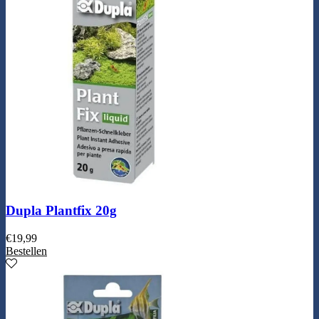
Dupla Plantfix 20g
€
19,99
Bestellen