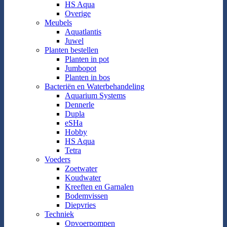
HS Aqua
Overige
Meubels
Aquatlantis
Juwel
Planten bestellen
Planten in pot
Jumbopot
Planten in bos
Bacteriën en Waterbehandeling
Aquarium Systems
Dennerle
Dupla
eSHa
Hobby
HS Aqua
Tetra
Voeders
Zoetwater
Koudwater
Kreeften en Garnalen
Bodemvissen
Diepvries
Techniek
Opvoerpompen