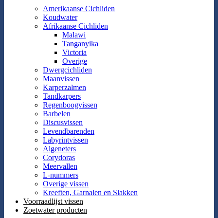
Amerikaanse Cichliden
Koudwater
Afrikaanse Cichliden
Malawi
Tanganyika
Victoria
Overige
Dwergcichliden
Maanvissen
Karperzalmen
Tandkarpers
Regenboogvissen
Barbelen
Discusvissen
Levendbarenden
Labyrintvissen
Algeneters
Corydoras
Meervallen
L-nummers
Overige vissen
Kreeften, Garnalen en Slakken
Voorraadlijst vissen
Zoetwater producten