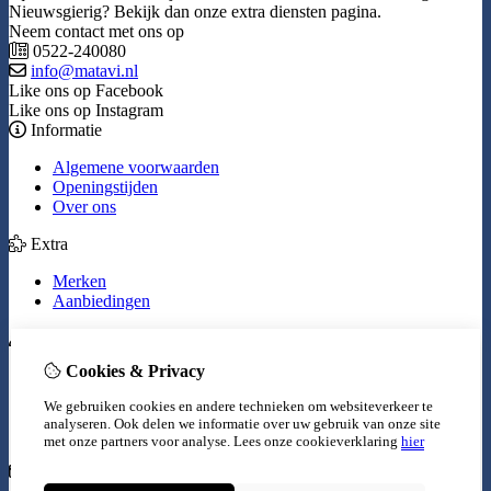
Nieuwsgierig? Bekijk dan onze extra diensten pagina.
Neem contact met ons op
0522-240080
info@matavi.nl
Like ons op Facebook
Like ons op Instagram
Informatie
Algemene voorwaarden
Openingstijden
Over ons
Extra
Merken
Aanbiedingen
Mijn account
Cookies & Privacy
Inloggen
Bestelhistorie
We gebruiken cookies en andere technieken om websiteverkeer te
Verlanglijst
analyseren. Ook delen we informatie over uw gebruik van onze site
Nieuwsbrief
met onze partners voor analyse.
Lees onze cookieverklaring
hier
Klantenservice