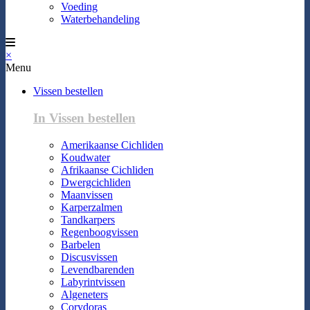
Voeding
Waterbehandeling
×
Menu
Vissen bestellen
In Vissen bestellen
Amerikaanse Cichliden
Koudwater
Afrikaanse Cichliden
Dwergcichliden
Maanvissen
Karperzalmen
Tandkarpers
Regenboogvissen
Barbelen
Discusvissen
Levendbarenden
Labyrintvissen
Algeneters
Corydoras