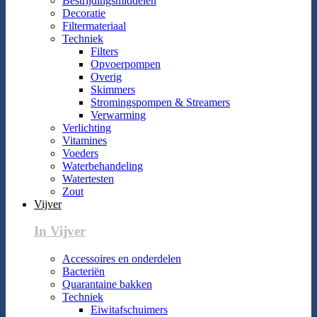
Bestrijdingsmiddelen
Decoratie
Filtermateriaal
Techniek
Filters
Opvoerpompen
Overig
Skimmers
Stromingspompen & Streamers
Verwarming
Verlichting
Vitamines
Voeders
Waterbehandeling
Watertesten
Zout
Vijver
In Vijver
Accessoires en onderdelen
Bacteriën
Quarantaine bakken
Techniek
Eiwitafschuimers