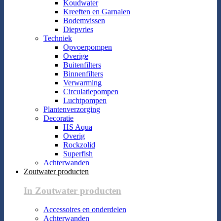
Koudwater
Kreeften en Garnalen
Bodemvissen
Diepvries
Techniek
Opvoerpompen
Overige
Buitenfilters
Binnenfilters
Verwarming
Circulatiepompen
Luchtpompen
Plantenverzorging
Decoratie
HS Aqua
Overig
Rockzolid
Superfish
Achterwanden
Zoutwater producten
In Zoutwater producten
Accessoires en onderdelen
Achterwanden