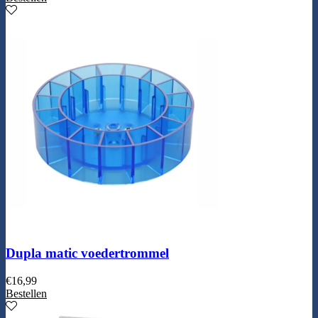
Dupla matic voedertrommel
€
16,99
Bestellen