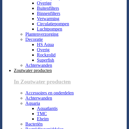
Overige
Buitenfilters
Binnenfilters
Verwarming
Circulatiepompen
Luchtpompen
Plantenverzorging
Decoratie
HS Aqua
Overig
Rockzolid
Superfish
Achterwanden
Zoutwater producten
In Zoutwater producten
Accessoires en onderdelen
Achterwanden
Aquaria
Aquatlantis
TMC
Eheim
Bacteriën