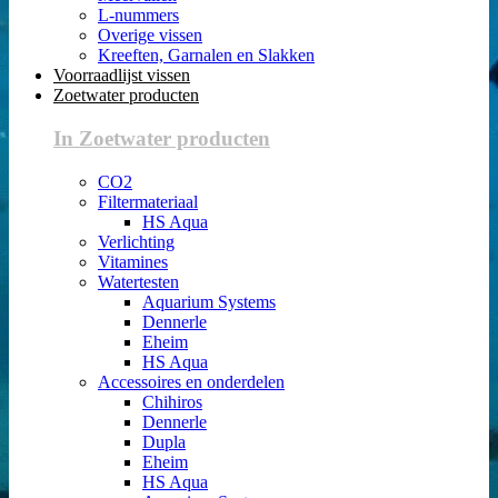
L-nummers
Overige vissen
Kreeften, Garnalen en Slakken
Voorraadlijst vissen
Zoetwater producten
In Zoetwater producten
CO2
Filtermateriaal
HS Aqua
Verlichting
Vitamines
Watertesten
Aquarium Systems
Dennerle
Eheim
HS Aqua
Accessoires en onderdelen
Chihiros
Dennerle
Dupla
Eheim
HS Aqua