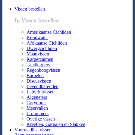
Vissen bestellen
In Vissen bestellen
Amerikaanse Cichliden
Koudwater
Afrikaanse Cichliden
Dwergcichliden
Maanvissen
Karperzalmen
Tandkarpers
Regenboogvissen
Barbelen
Discusvissen
Levendbarenden
Labyrintvissen
Algeneters
Corydoras
Meervallen
L-nummers
Overige vissen
Kreeften, Garnalen en Slakken
Voorraadlijst vissen