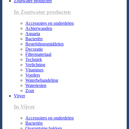
Zoutwater producten
In Zoutwater producten
Accessoires en onderdelen
Achterwanden
Aquaria
Bacteriën
Bestrijdingsmiddelen
Decoratie
Filtermateriaal
Techniek
Verlichting
Vitamines
Voeders
Waterbehandeling
Watertesten
Zout
Vijver
In Vijver
Accessoires en onderdelen
Bacteriën
Quarantaine bakken