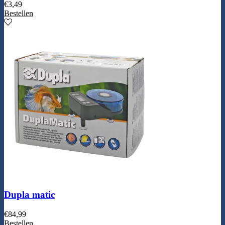
€
3,49
Bestellen
Dupla matic
€
84,99
Bestellen