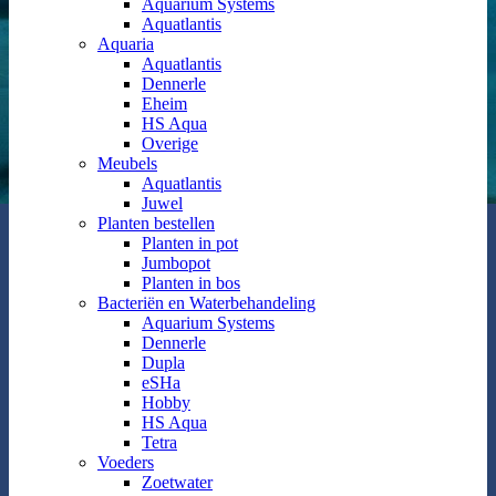
Aquarium Systems
Aquatlantis
Aquaria
Aquatlantis
Dennerle
Eheim
HS Aqua
Overige
Meubels
Aquatlantis
Juwel
Planten bestellen
Planten in pot
Jumbopot
Planten in bos
Bacteriën en Waterbehandeling
Aquarium Systems
Dennerle
Dupla
eSHa
Hobby
HS Aqua
Tetra
Voeders
Zoetwater