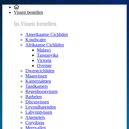
Vissen bestellen
In Vissen bestellen
Amerikaanse Cichliden
Koudwater
Afrikaanse Cichliden
Malawi
Tanganyika
Victoria
Overige
Dwergcichliden
Maanvissen
Karperzalmen
Tandkarpers
Regenboogvissen
Barbelen
Discusvissen
Levendbarenden
Labyrintvissen
Algeneters
Corydoras
Meervallen