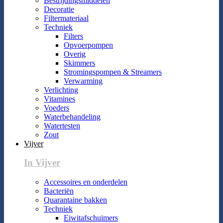
Bestrijdingsmiddelen
Decoratie
Filtermateriaal
Techniek
Filters
Opvoerpompen
Overig
Skimmers
Stromingspompen & Streamers
Verwarming
Verlichting
Vitamines
Voeders
Waterbehandeling
Watertesten
Zout
Vijver
In Vijver
Accessoires en onderdelen
Bacteriën
Quarantaine bakken
Techniek
Eiwitafschuimers