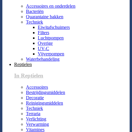
Accessoires en onderdelen
Bacteriën
Quarantaine bakken
Techniek
Eiwitafschuimers
Filters
Luchtpompen
Overige
UV-C
Vijverpompen
Waterbehandeling
Reptielen
In Reptielen
Accessoires
Bestrijdingsmiddelen
Decoratie
Reinigingsmiddelen
Techniek
Terraria
Verlichting
Verwarming
Vitamines