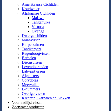
Amerikaanse Cichliden
Koudwater
Afrikaanse Cichliden
Malawi
Tanganyika
Victoria
Overige
Dwergcichliden
Maanvissen
Karperzalmen
Tandkarpers
Regenboogvissen
Barbelen
Discusvissen
Levendbarenden
Labyrintvissen
Algeneters
Corydoras
Meervallen
L-nummers
Overige vissen
Kreeften, Garnalen en Slakken
Voorraadlijst vissen
Zoetwater producten