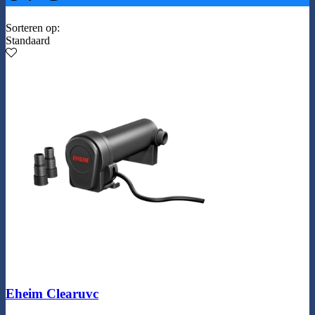
Sorteren op:
Standaard
Eheim Clearuvc