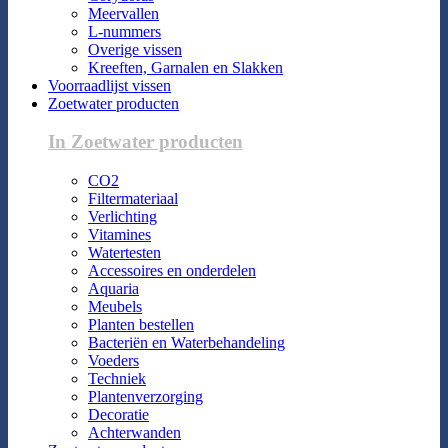
Meervallen
L-nummers
Overige vissen
Kreeften, Garnalen en Slakken
Voorraadlijst vissen
Zoetwater producten
In Zoetwater producten
CO2
Filtermateriaal
Verlichting
Vitamines
Watertesten
Accessoires en onderdelen
Aquaria
Meubels
Planten bestellen
Bacteriën en Waterbehandeling
Voeders
Techniek
Plantenverzorging
Decoratie
Achterwanden