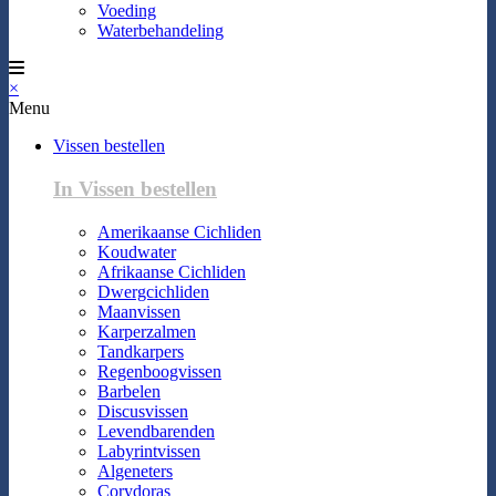
Voeding
Waterbehandeling
×
Menu
Vissen bestellen
In Vissen bestellen
Amerikaanse Cichliden
Koudwater
Afrikaanse Cichliden
Dwergcichliden
Maanvissen
Karperzalmen
Tandkarpers
Regenboogvissen
Barbelen
Discusvissen
Levendbarenden
Labyrintvissen
Algeneters
Corydoras