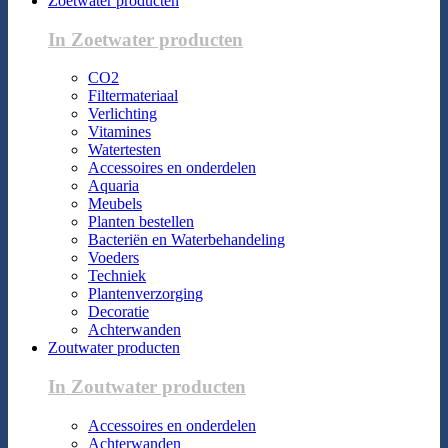
Zoetwater producten
In Zoetwater producten
CO2
Filtermateriaal
Verlichting
Vitamines
Watertesten
Accessoires en onderdelen
Aquaria
Meubels
Planten bestellen
Bacteriën en Waterbehandeling
Voeders
Techniek
Plantenverzorging
Decoratie
Achterwanden
Zoutwater producten
In Zoutwater producten
Accessoires en onderdelen
Achterwanden