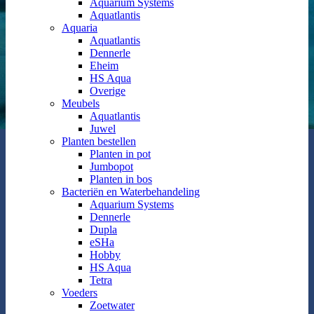
Aquarium Systems
Aquatlantis
Aquaria
Aquatlantis
Dennerle
Eheim
HS Aqua
Overige
Meubels
Aquatlantis
Juwel
Planten bestellen
Planten in pot
Jumbopot
Planten in bos
Bacteriën en Waterbehandeling
Aquarium Systems
Dennerle
Dupla
eSHa
Hobby
HS Aqua
Tetra
Voeders
Zoetwater