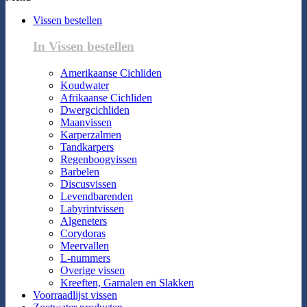
Vissen bestellen
In Vissen bestellen
Amerikaanse Cichliden
Koudwater
Afrikaanse Cichliden
Dwergcichliden
Maanvissen
Karperzalmen
Tandkarpers
Regenboogvissen
Barbelen
Discusvissen
Levendbarenden
Labyrintvissen
Algeneters
Corydoras
Meervallen
L-nummers
Overige vissen
Kreeften, Garnalen en Slakken
Voorraadlijst vissen