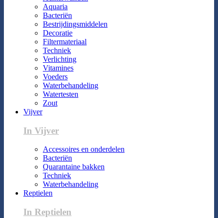
Aquaria
Bacteriën
Bestrijdingsmiddelen
Decoratie
Filtermateriaal
Techniek
Verlichting
Vitamines
Voeders
Waterbehandeling
Watertesten
Zout
Vijver
In Vijver
Accessoires en onderdelen
Bacteriën
Quarantaine bakken
Techniek
Waterbehandeling
Reptielen
In Reptielen