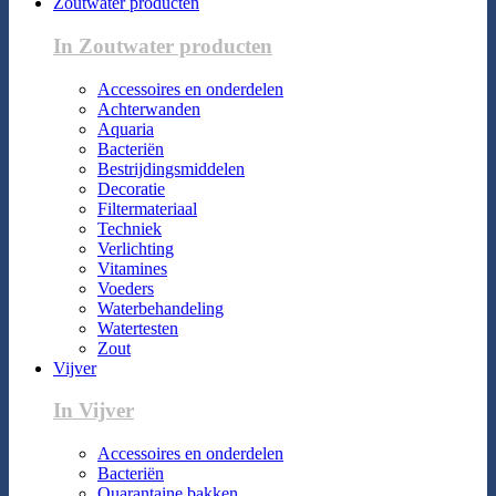
Zoutwater producten
In Zoutwater producten
Accessoires en onderdelen
Achterwanden
Aquaria
Bacteriën
Bestrijdingsmiddelen
Decoratie
Filtermateriaal
Techniek
Verlichting
Vitamines
Voeders
Waterbehandeling
Watertesten
Zout
Vijver
In Vijver
Accessoires en onderdelen
Bacteriën
Quarantaine bakken