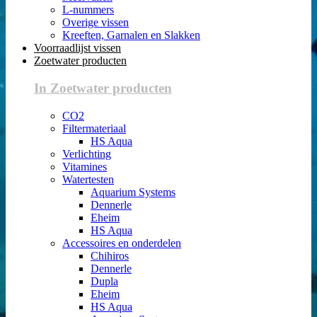
L-nummers
Overige vissen
Kreeften, Garnalen en Slakken
Voorraadlijst vissen
Zoetwater producten
In Zoetwater producten
CO2
Filtermateriaal
HS Aqua
Verlichting
Vitamines
Watertesten
Aquarium Systems
Dennerle
Eheim
HS Aqua
Accessoires en onderdelen
Chihiros
Dennerle
Dupla
Eheim
HS Aqua