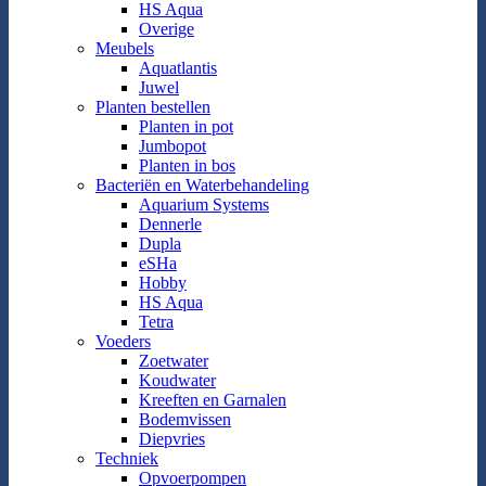
HS Aqua
Overige
Meubels
Aquatlantis
Juwel
Planten bestellen
Planten in pot
Jumbopot
Planten in bos
Bacteriën en Waterbehandeling
Aquarium Systems
Dennerle
Dupla
eSHa
Hobby
HS Aqua
Tetra
Voeders
Zoetwater
Koudwater
Kreeften en Garnalen
Bodemvissen
Diepvries
Techniek
Opvoerpompen