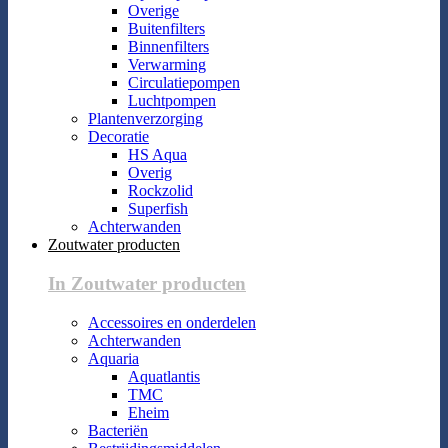
Overige
Buitenfilters
Binnenfilters
Verwarming
Circulatiepompen
Luchtpompen
Plantenverzorging
Decoratie
HS Aqua
Overig
Rockzolid
Superfish
Achterwanden
Zoutwater producten
In Zoutwater producten
Accessoires en onderdelen
Achterwanden
Aquaria
Aquatlantis
TMC
Eheim
Bacteriën