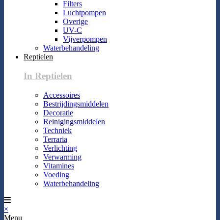
Filters
Luchtpompen
Overige
UV-C
Vijverpompen
Waterbehandeling
Reptielen
In Reptielen
Accessoires
Bestrijdingsmiddelen
Decoratie
Reinigingsmiddelen
Techniek
Terraria
Verlichting
Verwarming
Vitamines
Voeding
Waterbehandeling
×
Menu