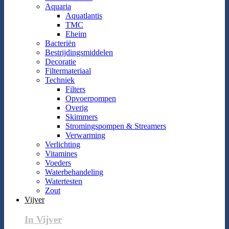
Aquaria
Aquatlantis
TMC
Eheim
Bacteriën
Bestrijdingsmiddelen
Decoratie
Filtermateriaal
Techniek
Filters
Opvoerpompen
Overig
Skimmers
Stromingspompen & Streamers
Verwarming
Verlichting
Vitamines
Voeders
Waterbehandeling
Watertesten
Zout
Vijver
In Vijver