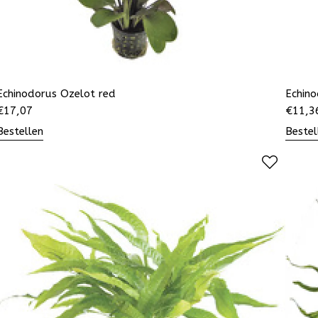
Echinodorus Ozelot red
Echin
€
17,07
€
11,3
Bestellen
Bestel