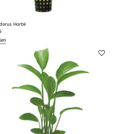
dorus Harbii
6
len