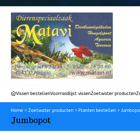
Vissen bestellen
Voorraadlijst vissen
Zoetwater producten
Z
Home
>
Zoetwater producten
>
Planten bestellen
>
Jumbopo
Jumbopot