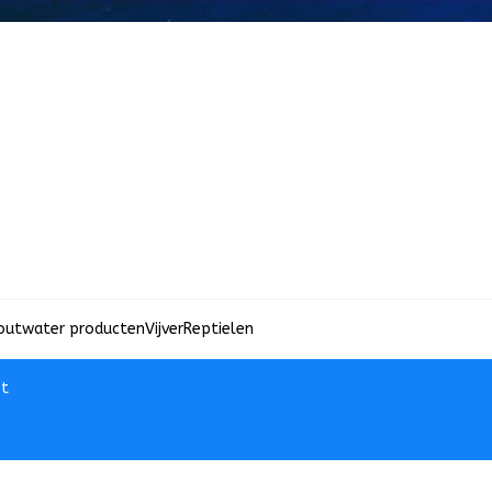
outwater producten
Vijver
Reptielen
t