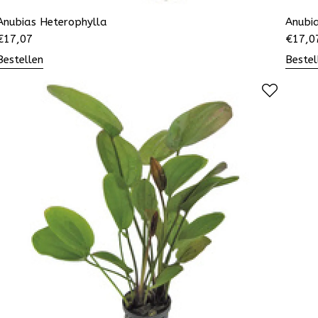
Anubias Heterophylla
Anubi
€
17,07
€
17,0
Bestellen
Bestel