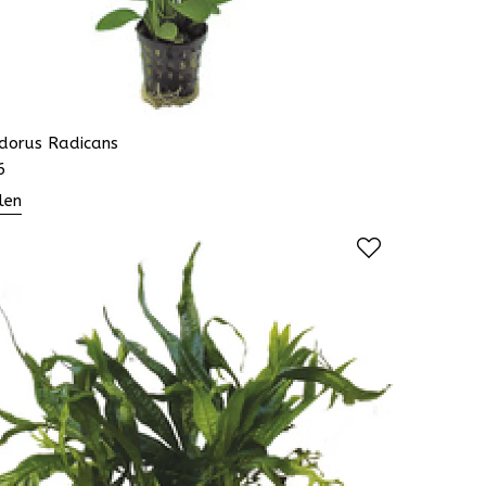
odorus Radicans
6
len