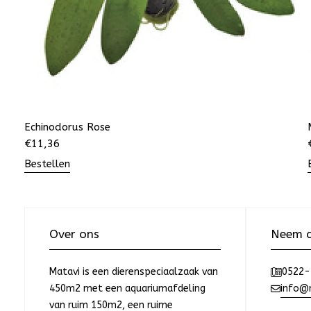
Echinodorus Rose
€
11,36
Bestellen
Over ons
Neem c
Matavi is een dierenspeciaalzaak van
0522-
450m2 met een aquariumafdeling
info@m
van ruim 150m2, een ruime