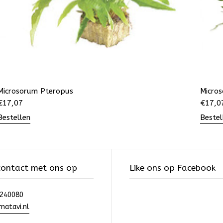
Microsorum Pteropus
Micro
€
17,07
€
17,0
Bestellen
Bestel
ontact met ons op
Like ons op Facebook
240080
atavi.nl