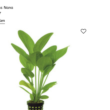
as Nana
7
len