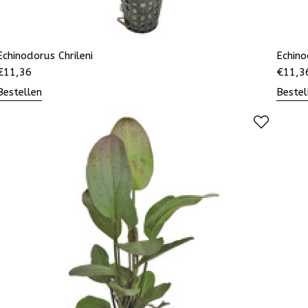
Echinodorus Chrileni
Echino
€
11,36
€
11,3
Bestellen
Bestel