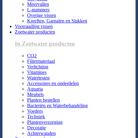
Meervallen
L-nummers
Overige vissen
Kreeften, Garnalen en Slakken
Voorraadlijst vissen
Zoetwater producten
In Zoetwater producten
CO2
Filtermateriaal
Verlichting
Vitamines
Watertesten
Accessoires en onderdelen
Aquaria
Meubels
Planten bestellen
Bacteriën en Waterbehandeling
Voeders
Techniek
Plantenverzorging
Decoratie
Achterwanden