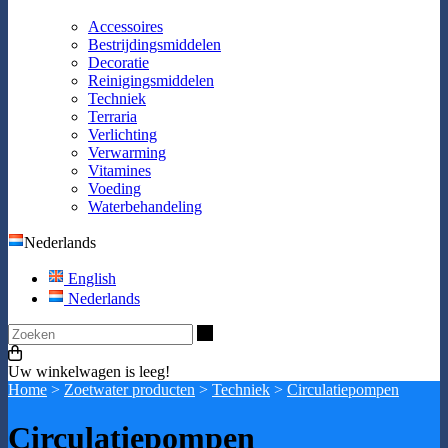
Accessoires
Bestrijdingsmiddelen
Decoratie
Reinigingsmiddelen
Techniek
Terraria
Verlichting
Verwarming
Vitamines
Voeding
Waterbehandeling
Nederlands
English
Nederlands
Zoeken
Uw winkelwagen is leeg!
Home
>
Zoetwater producten
>
Techniek
>
Circulatiepompen
Circulatiepompen