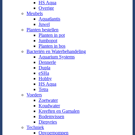
HS Aqua
Overige
Meubels
Aquatlantis
Juwel
Planten bestellen
Planten in pot
Jumbopot
Planten in bos
Bacteriën en Waterbehandeling
Aquarium Systems
Dennerle
Dupla
eSHa
Hobby
HS Aqua
Tetra
Voeders
Zoetwater
Koudwater
Kreeften en Garnalen
Bodemvissen
Diepvries
Techniek
Opvoerpompen