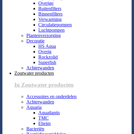
Overige
Buitenfilters
Binnenfilters
Verwarming
Circulatiepompen
Luchtpompen
Plantenverzorging
Decoratie
HS Aqua
Overig
Rockzolid
Superfish
Achterwanden
Zoutwater producten
In Zoutwater producten
Accessoires en onderdelen
Achterwanden
Aquaria
Aquatlantis
TMC
Eheim
Bacteriën