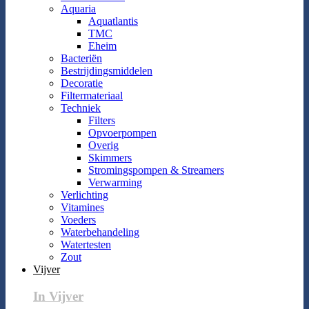
Aquaria
Aquatlantis
TMC
Eheim
Bacteriën
Bestrijdingsmiddelen
Decoratie
Filtermateriaal
Techniek
Filters
Opvoerpompen
Overig
Skimmers
Stromingspompen & Streamers
Verwarming
Verlichting
Vitamines
Voeders
Waterbehandeling
Watertesten
Zout
Vijver
In Vijver