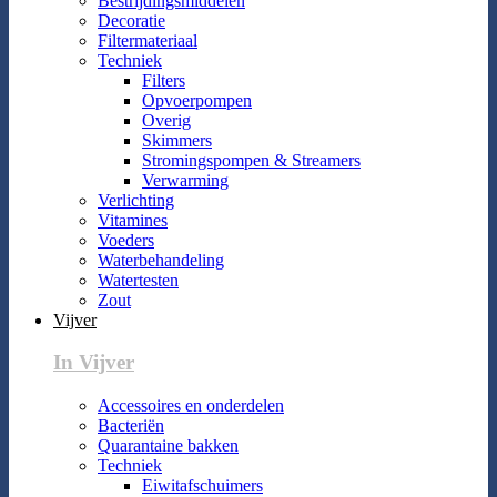
Bestrijdingsmiddelen
Decoratie
Filtermateriaal
Techniek
Filters
Opvoerpompen
Overig
Skimmers
Stromingspompen & Streamers
Verwarming
Verlichting
Vitamines
Voeders
Waterbehandeling
Watertesten
Zout
Vijver
In Vijver
Accessoires en onderdelen
Bacteriën
Quarantaine bakken
Techniek
Eiwitafschuimers