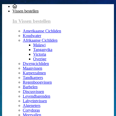
Vissen bestellen
In Vissen bestellen
Amerikaanse Cichliden
Koudwater
Afrikaanse Cichliden
Malawi
Tanganyika
Victoria
Overige
Dwergcichliden
Maanvissen
Karperzalmen
Tandkarpers
Regenboogvissen
Barbelen
Discusvissen
Levendbarenden
Labyrintvissen
Algeneters
Corydoras
Meervallen