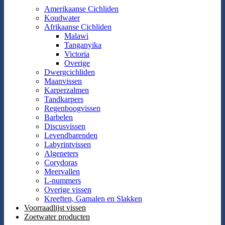
Amerikaanse Cichliden
Koudwater
Afrikaanse Cichliden
Malawi
Tanganyika
Victoria
Overige
Dwergcichliden
Maanvissen
Karperzalmen
Tandkarpers
Regenboogvissen
Barbelen
Discusvissen
Levendbarenden
Labyrintvissen
Algeneters
Corydoras
Meervallen
L-nummers
Overige vissen
Kreeften, Garnalen en Slakken
Voorraadlijst vissen
Zoetwater producten