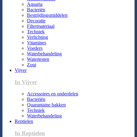
Aquaria
Bacteriën
Bestrijdingsmiddelen
Decoratie
Filtermateriaal
Techniek
Verlichting
Vitamines
Voeders
Waterbehandeling
Watertesten
Zout
Vijver
In Vijver
Accessoires en onderdelen
Bacteriën
Quarantaine bakken
Techniek
Waterbehandeling
Reptielen
In Reptielen