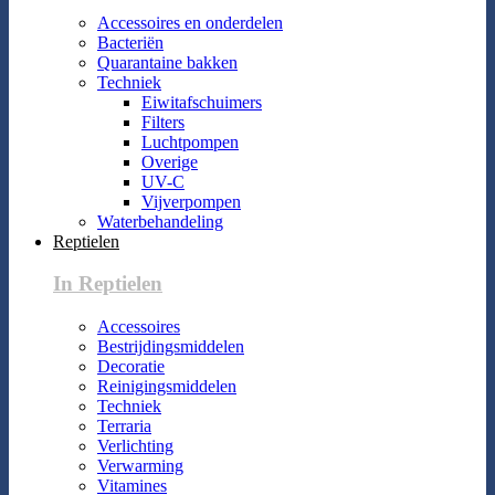
Accessoires en onderdelen
Bacteriën
Quarantaine bakken
Techniek
Eiwitafschuimers
Filters
Luchtpompen
Overige
UV-C
Vijverpompen
Waterbehandeling
Reptielen
In Reptielen
Accessoires
Bestrijdingsmiddelen
Decoratie
Reinigingsmiddelen
Techniek
Terraria
Verlichting
Verwarming
Vitamines