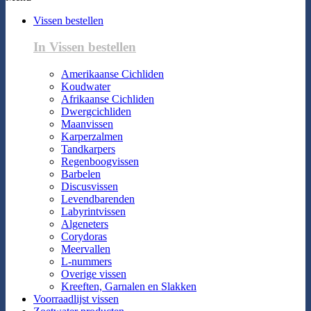
Vissen bestellen
In Vissen bestellen
Amerikaanse Cichliden
Koudwater
Afrikaanse Cichliden
Dwergcichliden
Maanvissen
Karperzalmen
Tandkarpers
Regenboogvissen
Barbelen
Discusvissen
Levendbarenden
Labyrintvissen
Algeneters
Corydoras
Meervallen
L-nummers
Overige vissen
Kreeften, Garnalen en Slakken
Voorraadlijst vissen