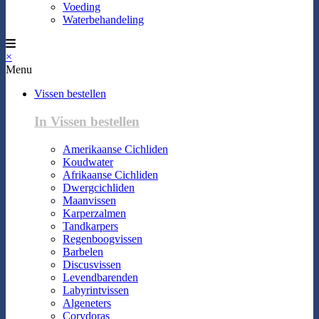
Voeding
Waterbehandeling
×
Menu
Vissen bestellen
In Vissen bestellen
Amerikaanse Cichliden
Koudwater
Afrikaanse Cichliden
Dwergcichliden
Maanvissen
Karperzalmen
Tandkarpers
Regenboogvissen
Barbelen
Discusvissen
Levendbarenden
Labyrintvissen
Algeneters
Corydoras