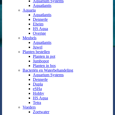
Aquarium Systems
Aquatlantis
Aquaria
Aquatlantis
Dennerle
Eheim
HS Aqua
Overige
Meubels
Aquatlantis
Juwel
Planten bestellen
Planten in pot
Jumbopot
Planten in bos
Bacteriën en Waterbehandeling
Aquarium Systems
Dennerle
Dupla
eSHa
Hobby
HS Aqua
Tetra
Voeders
Zoetwater