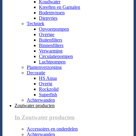
Koudwater
Kreeften en Garnalen
Bodemvissen
Diepvries
Techniek
Opvoerpompen
Overige
Buitenfilters
Binnenfilters
Verwarming
Circulatiepompen
Luchtpompen
Plantenverzorging
Decoratie
HS Aqua
Overig
Rockzolid
Superfish
Achterwanden
Zoutwater producten
In Zoutwater producten
Accessoires en onderdelen
Achterwanden