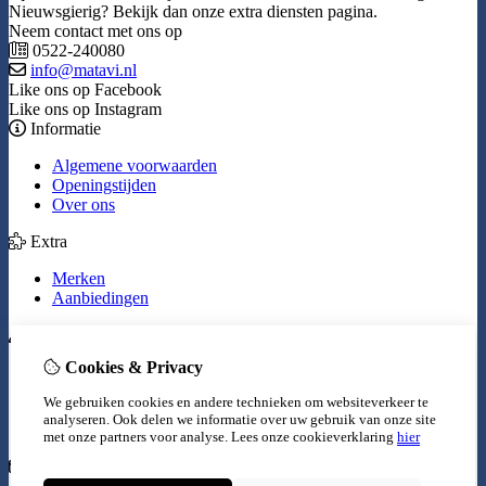
Nieuwsgierig? Bekijk dan onze extra diensten pagina.
Neem contact met ons op
0522-240080
info@matavi.nl
Like ons op Facebook
Like ons op Instagram
Informatie
Algemene voorwaarden
Openingstijden
Over ons
Extra
Merken
Aanbiedingen
Mijn account
Cookies & Privacy
Inloggen
Bestelhistorie
We gebruiken cookies en andere technieken om websiteverkeer te
Verlanglijst
analyseren. Ook delen we informatie over uw gebruik van onze site
Nieuwsbrief
met onze partners voor analyse.
Lees onze cookieverklaring
hier
Klantenservice