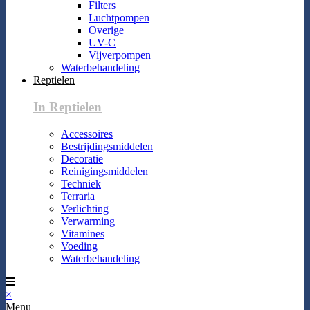
Filters
Luchtpompen
Overige
UV-C
Vijverpompen
Waterbehandeling
Reptielen
In Reptielen
Accessoires
Bestrijdingsmiddelen
Decoratie
Reinigingsmiddelen
Techniek
Terraria
Verlichting
Verwarming
Vitamines
Voeding
Waterbehandeling
×
Menu