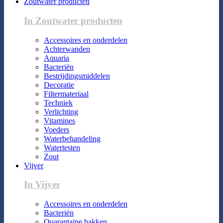
Zoutwater producten
In Zoutwater producten
Accessoires en onderdelen
Achterwanden
Aquaria
Bacteriën
Bestrijdingsmiddelen
Decoratie
Filtermateriaal
Techniek
Verlichting
Vitamines
Voeders
Waterbehandeling
Watertesten
Zout
Vijver
In Vijver
Accessoires en onderdelen
Bacteriën
Quarantaine bakken