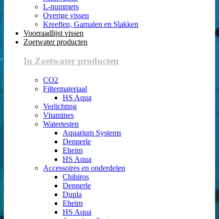
L-nummers
Overige vissen
Kreeften, Garnalen en Slakken
Voorraadlijst vissen
Zoetwater producten
In Zoetwater producten
CO2
Filtermateriaal
HS Aqua
Verlichting
Vitamines
Watertesten
Aquarium Systems
Dennerle
Eheim
HS Aqua
Accessoires en onderdelen
Chihiros
Dennerle
Dupla
Eheim
HS Aqua