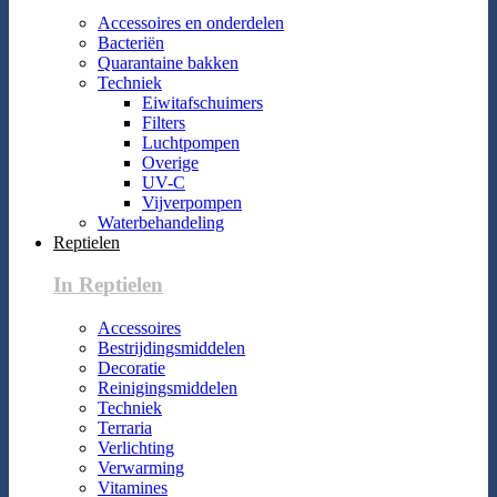
Accessoires en onderdelen
Bacteriën
Quarantaine bakken
Techniek
Eiwitafschuimers
Filters
Luchtpompen
Overige
UV-C
Vijverpompen
Waterbehandeling
Reptielen
In Reptielen
Accessoires
Bestrijdingsmiddelen
Decoratie
Reinigingsmiddelen
Techniek
Terraria
Verlichting
Verwarming
Vitamines