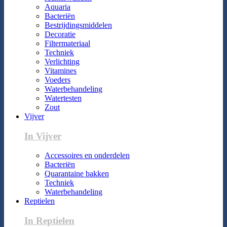
Aquaria
Bacteriën
Bestrijdingsmiddelen
Decoratie
Filtermateriaal
Techniek
Verlichting
Vitamines
Voeders
Waterbehandeling
Watertesten
Zout
Vijver
In Vijver
Accessoires en onderdelen
Bacteriën
Quarantaine bakken
Techniek
Waterbehandeling
Reptielen
In Reptielen