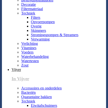
Bestrijdingsmiddelen
Decoratie
Filtermateriaal
Techniek
Filters
Opvoerpompen
Overig
Skimmers
Stromingspompen & Streamers
Verwarming
Verlichting
Vitamines
Voeders
Waterbehandeling
Watertesten
Zout
Vijver
In Vijver
Accessoires en onderdelen
Bacteriën
Quarantaine bakken
Techniek
Eiwitafschuimers