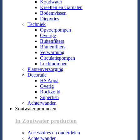
Koudwater
Kreeften en Garnalen
Bodemvissen
Diepvries
Techniek
Opvoerpompen
Overige
Buitenfilters
Binnenfilters
Verwarming
Circulatiepompen
Luchtpompen
Plantenverzorging
Decoratie
HS Aqua
Overig
Rockzolid
Superfish
Achterwanden
Zoutwater producten
In Zoutwater producten
Accessoires en onderdelen
Achterwanden