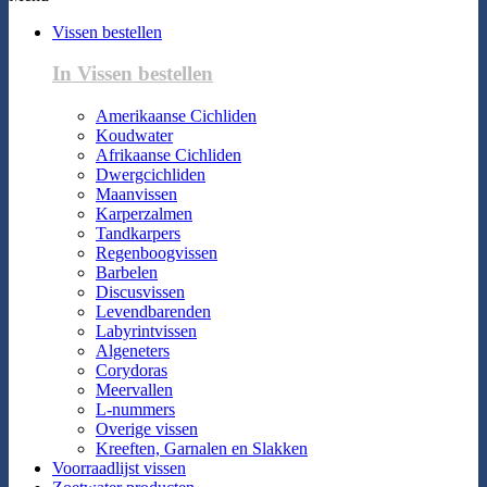
Vissen bestellen
In Vissen bestellen
Amerikaanse Cichliden
Koudwater
Afrikaanse Cichliden
Dwergcichliden
Maanvissen
Karperzalmen
Tandkarpers
Regenboogvissen
Barbelen
Discusvissen
Levendbarenden
Labyrintvissen
Algeneters
Corydoras
Meervallen
L-nummers
Overige vissen
Kreeften, Garnalen en Slakken
Voorraadlijst vissen