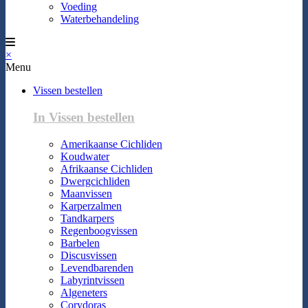
Voeding
Waterbehandeling
×
Menu
Vissen bestellen
In Vissen bestellen
Amerikaanse Cichliden
Koudwater
Afrikaanse Cichliden
Dwergcichliden
Maanvissen
Karperzalmen
Tandkarpers
Regenboogvissen
Barbelen
Discusvissen
Levendbarenden
Labyrintvissen
Algeneters
Corydoras