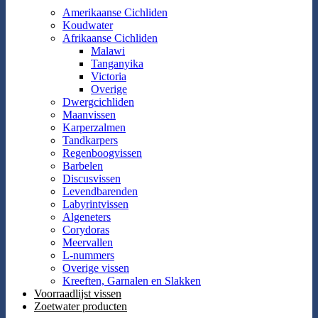
Amerikaanse Cichliden
Koudwater
Afrikaanse Cichliden
Malawi
Tanganyika
Victoria
Overige
Dwergcichliden
Maanvissen
Karperzalmen
Tandkarpers
Regenboogvissen
Barbelen
Discusvissen
Levendbarenden
Labyrintvissen
Algeneters
Corydoras
Meervallen
L-nummers
Overige vissen
Kreeften, Garnalen en Slakken
Voorraadlijst vissen
Zoetwater producten