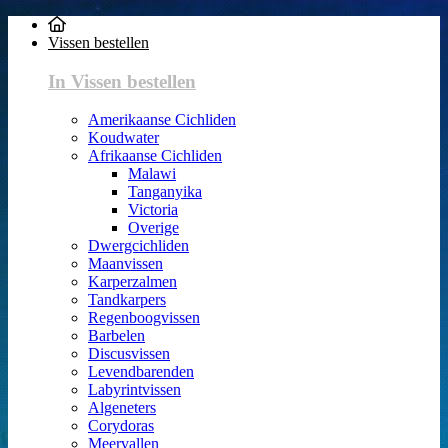
Vissen bestellen
In Vissen bestellen
Amerikaanse Cichliden
Koudwater
Afrikaanse Cichliden
Malawi
Tanganyika
Victoria
Overige
Dwergcichliden
Maanvissen
Karperzalmen
Tandkarpers
Regenboogvissen
Barbelen
Discusvissen
Levendbarenden
Labyrintvissen
Algeneters
Corydoras
Meervallen