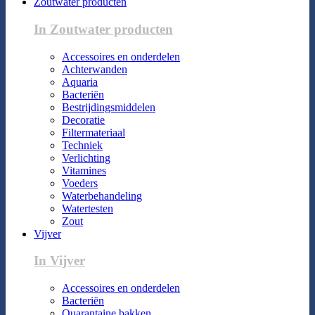
Zoutwater producten
In Zoutwater producten
Accessoires en onderdelen
Achterwanden
Aquaria
Bacteriën
Bestrijdingsmiddelen
Decoratie
Filtermateriaal
Techniek
Verlichting
Vitamines
Voeders
Waterbehandeling
Watertesten
Zout
Vijver
In Vijver
Accessoires en onderdelen
Bacteriën
Quarantaine bakken