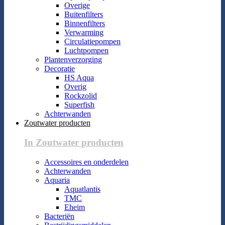
Overige
Buitenfilters
Binnenfilters
Verwarming
Circulatiepompen
Luchtpompen
Plantenverzorging
Decoratie
HS Aqua
Overig
Rockzolid
Superfish
Achterwanden
Zoutwater producten
In Zoutwater producten
Accessoires en onderdelen
Achterwanden
Aquaria
Aquatlantis
TMC
Eheim
Bacteriën