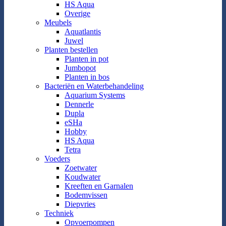
HS Aqua
Overige
Meubels
Aquatlantis
Juwel
Planten bestellen
Planten in pot
Jumbopot
Planten in bos
Bacteriën en Waterbehandeling
Aquarium Systems
Dennerle
Dupla
eSHa
Hobby
HS Aqua
Tetra
Voeders
Zoetwater
Koudwater
Kreeften en Garnalen
Bodemvissen
Diepvries
Techniek
Opvoerpompen