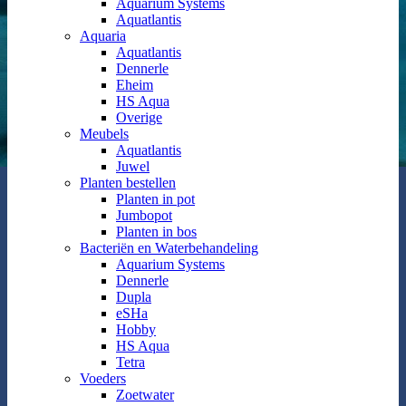
Aquarium Systems
Aquatlantis
Aquaria
Aquatlantis
Dennerle
Eheim
HS Aqua
Overige
Meubels
Aquatlantis
Juwel
Planten bestellen
Planten in pot
Jumbopot
Planten in bos
Bacteriën en Waterbehandeling
Aquarium Systems
Dennerle
Dupla
eSHa
Hobby
HS Aqua
Tetra
Voeders
Zoetwater