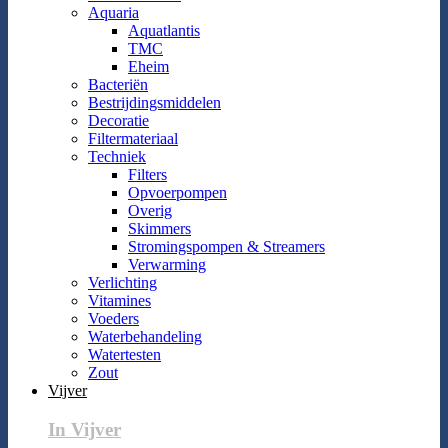
Aquaria
Aquatlantis
TMC
Eheim
Bacteriën
Bestrijdingsmiddelen
Decoratie
Filtermateriaal
Techniek
Filters
Opvoerpompen
Overig
Skimmers
Stromingspompen & Streamers
Verwarming
Verlichting
Vitamines
Voeders
Waterbehandeling
Watertesten
Zout
Vijver
In Vijver