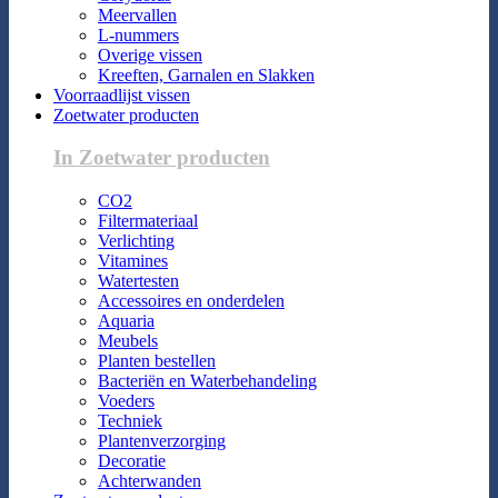
Meervallen
L-nummers
Overige vissen
Kreeften, Garnalen en Slakken
Voorraadlijst vissen
Zoetwater producten
In Zoetwater producten
CO2
Filtermateriaal
Verlichting
Vitamines
Watertesten
Accessoires en onderdelen
Aquaria
Meubels
Planten bestellen
Bacteriën en Waterbehandeling
Voeders
Techniek
Plantenverzorging
Decoratie
Achterwanden