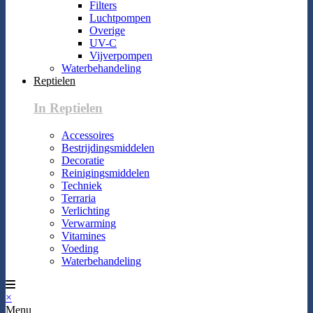
Filters
Luchtpompen
Overige
UV-C
Vijverpompen
Waterbehandeling
Reptielen
In Reptielen
Accessoires
Bestrijdingsmiddelen
Decoratie
Reinigingsmiddelen
Techniek
Terraria
Verlichting
Verwarming
Vitamines
Voeding
Waterbehandeling
×
Menu