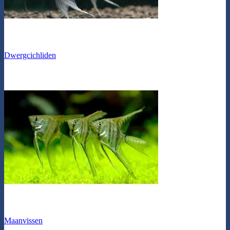
Dwergcichliden
Maanvissen