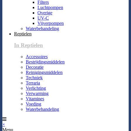
Filters
Luchtpompen
Overige
UV-C
Vijverpompen
Waterbehandeling
Reptielen
In Reptielen
Accessoires
Bestrijdingsmiddelen
Decoratie
Reinigingsmiddelen
Techniek
Terraria
Verlichting
Verwarming
Vitamines
Voeding
Waterbehandeling
×
Menu