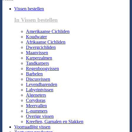
Vissen bestellen
In Vissen bestellen
Amerikaanse Cichliden
Koudwater
Afrikaanse Cichliden
Dwergcichliden
Maanvissen
Karperzalmen
Tandkarpers
Regenboogvissen
Barbelen
Discusvissen
Levendbarenden
Labyrintvissen
Algeneters
Corydoras
Meervallen
L-nummers
Overige vissen
Kreeften, Garnalen en Slakken
Voorraadlijst vissen