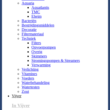
Aquaria
Aquatlantis
TMC
Eheim
Bacteriën
Bestrijdingsmiddelen
Decoratie
Filtermateriaal
Techniek
Filters
Opvoerpompen
Overig
Skimmers
Stromingspompen & Streamers
Verwarming
Verlichting
Vitamines
Voeders
Waterbehandeling
Watertesten
Zout
Vijver
In Vijver