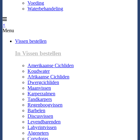
Voeding
Waterbehandeling
×
Menu
Vissen bestellen
In Vissen bestellen
Amerikaanse Cichliden
Koudwater
Afrikaanse Cichliden
Dwergcichliden
Maanvissen
Karperzalmen
Tandkarpers
Regenboogvissen
Barbelen
Discusvissen
Levendbarenden
Labyrintvissen
Algeneters
Corydoras