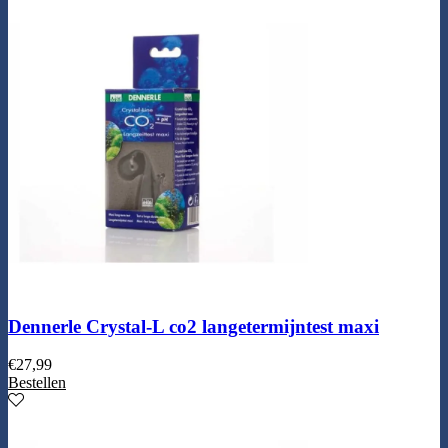
Dennerle Crystal-L co2 langetermijntest maxi
€
27,99
Bestellen