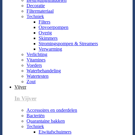
Bestrijdingsmiddelen
Decoratie
Filtermateriaal
Techniek
Filters
Opvoerpompen
Overig
Skimmers
Stromingspompen & Streamers
Verwarming
Verlichting
Vitamines
Voeders
Waterbehandeling
Watertesten
Zout
Vijver
In Vijver
Accessoires en onderdelen
Bacteriën
Quarantaine bakken
Techniek
Eiwitafschuimers