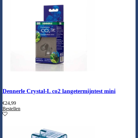
Dennerle Crystal-L co2 langetermijntest mini
€
24,99
Bestellen