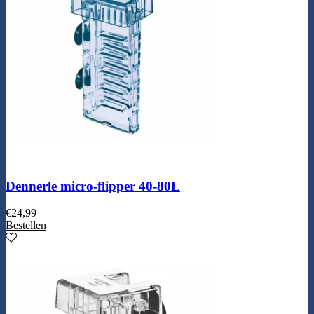
Dennerle micro-flipper 40-80L
€
24,99
Bestellen