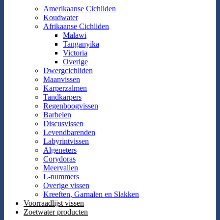
Amerikaanse Cichliden
Koudwater
Afrikaanse Cichliden
Malawi
Tanganyika
Victoria
Overige
Dwergcichliden
Maanvissen
Karperzalmen
Tandkarpers
Regenboogvissen
Barbelen
Discusvissen
Levendbarenden
Labyrintvissen
Algeneters
Corydoras
Meervallen
L-nummers
Overige vissen
Kreeften, Garnalen en Slakken
Voorraadlijst vissen
Zoetwater producten