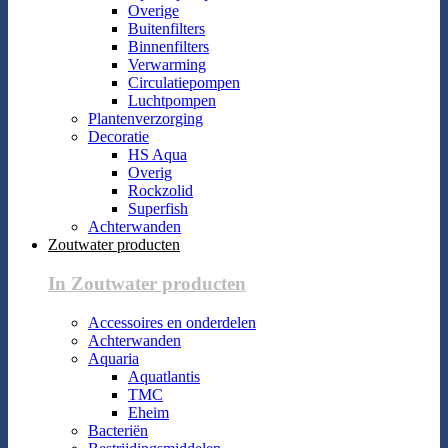
Overige
Buitenfilters
Binnenfilters
Verwarming
Circulatiepompen
Luchtpompen
Plantenverzorging
Decoratie
HS Aqua
Overig
Rockzolid
Superfish
Achterwanden
Zoutwater producten
In Zoutwater producten
Accessoires en onderdelen
Achterwanden
Aquaria
Aquatlantis
TMC
Eheim
Bacteriën