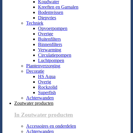
Koudwater
Kreeften en Garnalen
Bodemvissen
Diepvries
Techniek
Opvoerpompen
Overige
Buitenfilters
Binnenfilters
Verwarming
Circulatiepompen
Luchtpompen
Plantenverzorging
Decoratie
HS Aqua
Overig
Rockzolid
Superfish
Achterwanden
Zoutwater producten
In Zoutwater producten
Accessoires en onderdelen
Achterwanden