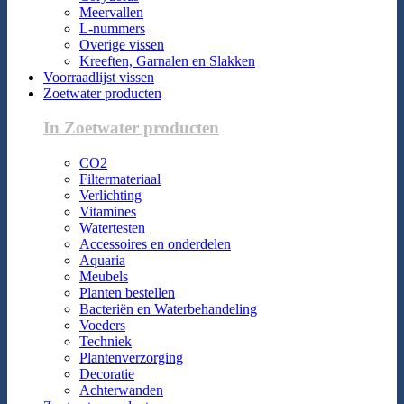
Meervallen
L-nummers
Overige vissen
Kreeften, Garnalen en Slakken
Voorraadlijst vissen
Zoetwater producten
In Zoetwater producten
CO2
Filtermateriaal
Verlichting
Vitamines
Watertesten
Accessoires en onderdelen
Aquaria
Meubels
Planten bestellen
Bacteriën en Waterbehandeling
Voeders
Techniek
Plantenverzorging
Decoratie
Achterwanden