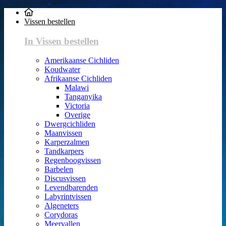
Vissen bestellen
In Vissen bestellen
Amerikaanse Cichliden
Koudwater
Afrikaanse Cichliden
Malawi
Tanganyika
Victoria
Overige
Dwergcichliden
Maanvissen
Karperzalmen
Tandkarpers
Regenboogvissen
Barbelen
Discusvissen
Levendbarenden
Labyrintvissen
Algeneters
Corydoras
Meervallen