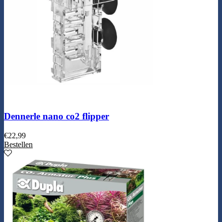
Dennerle nano co2 flipper
€
22,99
Bestellen