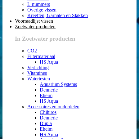
L-nummers
Overige vissen
Kreeften, Garnalen en Slakken
Voorraadlijst vissen
Zoetwater producten
In Zoetwater producten
CO2
Filtermateriaal
HS Aqua
Verlichting
Vitamines
Watertesten
Aquarium Systems
Dennerle
Eheim
HS Aqua
Accessoires en onderdelen
Chihiros
Dennerle
Dupla
Eheim
HS Aqua