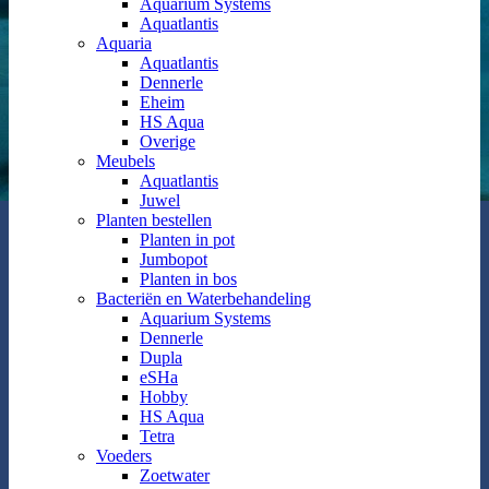
Aquarium Systems
Aquatlantis
Aquaria
Aquatlantis
Dennerle
Eheim
HS Aqua
Overige
Meubels
Aquatlantis
Juwel
Planten bestellen
Planten in pot
Jumbopot
Planten in bos
Bacteriën en Waterbehandeling
Aquarium Systems
Dennerle
Dupla
eSHa
Hobby
HS Aqua
Tetra
Voeders
Zoetwater