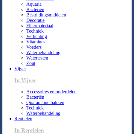
Aquaria
Bacteriën
Bestrijdingsmiddelen
Decoratie
Filtermateriaal
Techniek
Verlichting
Vitamines
Voeders
Waterbehandeling
Watertesten
Zout
Vijver
In Vijver
Accessoires en onderdelen
Bacteriën
Quarantaine bakken
Techniek
Waterbehandeling
Reptielen
In Reptielen