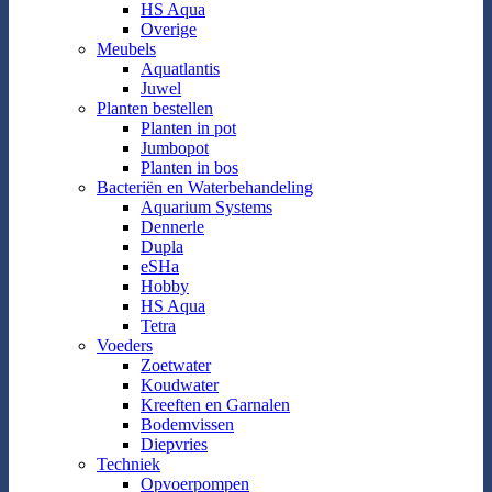
HS Aqua
Overige
Meubels
Aquatlantis
Juwel
Planten bestellen
Planten in pot
Jumbopot
Planten in bos
Bacteriën en Waterbehandeling
Aquarium Systems
Dennerle
Dupla
eSHa
Hobby
HS Aqua
Tetra
Voeders
Zoetwater
Koudwater
Kreeften en Garnalen
Bodemvissen
Diepvries
Techniek
Opvoerpompen