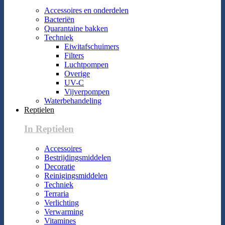
Accessoires en onderdelen
Bacteriën
Quarantaine bakken
Techniek
Eiwitafschuimers
Filters
Luchtpompen
Overige
UV-C
Vijverpompen
Waterbehandeling
Reptielen
In Reptielen
Accessoires
Bestrijdingsmiddelen
Decoratie
Reinigingsmiddelen
Techniek
Terraria
Verlichting
Verwarming
Vitamines