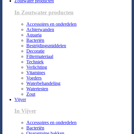
Zoutwater producten
In Zoutwater producten
Accessoires en onderdelen
Achterwanden
Aquaria
Bacteriën
Bestrijdingsmiddelen
Decoratie
Filtermateriaal
Techniek
Verlichting
Vitamines
Voeders
Waterbehandeling
Watertesten
Zout
Vijver
In Vijver
Accessoires en onderdelen
Bacteriën
Quarantaine bakken