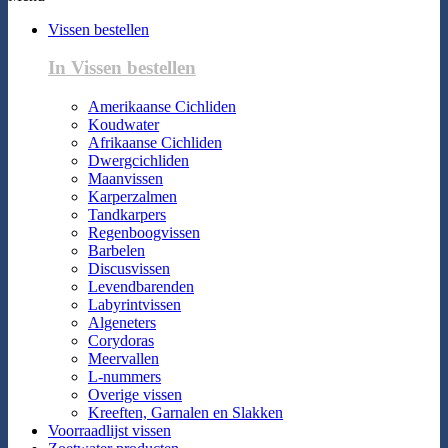
Vissen bestellen
In Vissen bestellen
Amerikaanse Cichliden
Koudwater
Afrikaanse Cichliden
Dwergcichliden
Maanvissen
Karperzalmen
Tandkarpers
Regenboogvissen
Barbelen
Discusvissen
Levendbarenden
Labyrintvissen
Algeneters
Corydoras
Meervallen
L-nummers
Overige vissen
Kreeften, Garnalen en Slakken
Voorraadlijst vissen