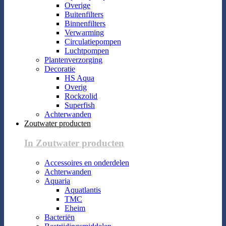
Overige
Buitenfilters
Binnenfilters
Verwarming
Circulatiepompen
Luchtpompen
Plantenverzorging
Decoratie
HS Aqua
Overig
Rockzolid
Superfish
Achterwanden
Zoutwater producten
In Zoutwater producten
Accessoires en onderdelen
Achterwanden
Aquaria
Aquatlantis
TMC
Eheim
Bacteriën