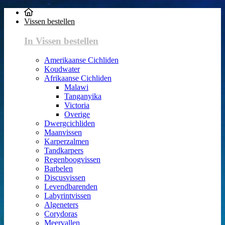
Vissen bestellen
In Vissen bestellen
Amerikaanse Cichliden
Koudwater
Afrikaanse Cichliden
Malawi
Tanganyika
Victoria
Overige
Dwergcichliden
Maanvissen
Karperzalmen
Tandkarpers
Regenboogvissen
Barbelen
Discusvissen
Levendbarenden
Labyrintvissen
Algeneters
Corydoras
Meervallen