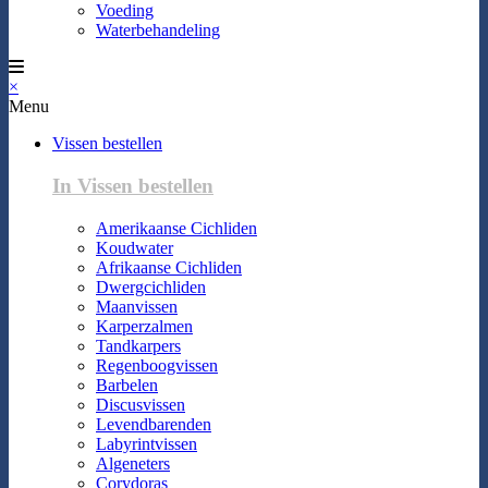
Voeding
Waterbehandeling
×
Menu
Vissen bestellen
In Vissen bestellen
Amerikaanse Cichliden
Koudwater
Afrikaanse Cichliden
Dwergcichliden
Maanvissen
Karperzalmen
Tandkarpers
Regenboogvissen
Barbelen
Discusvissen
Levendbarenden
Labyrintvissen
Algeneters
Corydoras