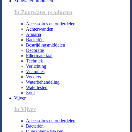
Zoutwater producten
In Zoutwater producten
Accessoires en onderdelen
Achterwanden
Aquaria
Bacteriën
Bestrijdingsmiddelen
Decoratie
Filtermateriaal
Techniek
Verlichting
Vitamines
Voeders
Waterbehandeling
Watertesten
Zout
Vijver
In Vijver
Accessoires en onderdelen
Bacteriën
Quarantaine bakken