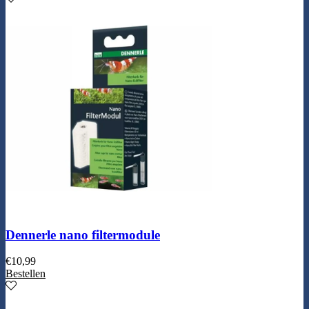
Dennerle nano filtermodule
€
10,99
Bestellen