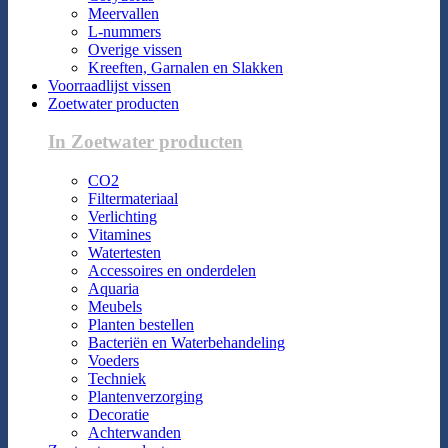
Meervallen
L-nummers
Overige vissen
Kreeften, Garnalen en Slakken
Voorraadlijst vissen
Zoetwater producten
In Zoetwater producten
CO2
Filtermateriaal
Verlichting
Vitamines
Watertesten
Accessoires en onderdelen
Aquaria
Meubels
Planten bestellen
Bacteriën en Waterbehandeling
Voeders
Techniek
Plantenverzorging
Decoratie
Achterwanden