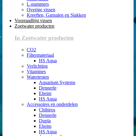
L-nummers
Overige vissen
Kreeften, Garnalen en Slakken
Voorraadlijst vissen
Zoetwater producten
In Zoetwater producten
CO2
Filtermateriaal
HS Aqua
Verlichting
Vitamines
Watertesten
Aquarium Systems
Dennerle
Eheim
HS Aqua
Accessoires en onderdelen
Chihiros
Dennerle
Dupla
Eheim
HS Aqua