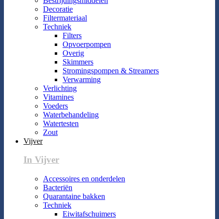
Bestrijdingsmiddelen
Decoratie
Filtermateriaal
Techniek
Filters
Opvoerpompen
Overig
Skimmers
Stromingspompen & Streamers
Verwarming
Verlichting
Vitamines
Voeders
Waterbehandeling
Watertesten
Zout
Vijver
In Vijver
Accessoires en onderdelen
Bacteriën
Quarantaine bakken
Techniek
Eiwitafschuimers