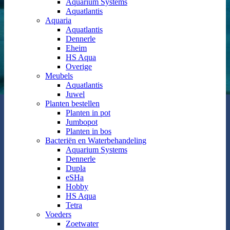
Aquarium Systems
Aquatlantis
Aquaria
Aquatlantis
Dennerle
Eheim
HS Aqua
Overige
Meubels
Aquatlantis
Juwel
Planten bestellen
Planten in pot
Jumbopot
Planten in bos
Bacteriën en Waterbehandeling
Aquarium Systems
Dennerle
Dupla
eSHa
Hobby
HS Aqua
Tetra
Voeders
Zoetwater