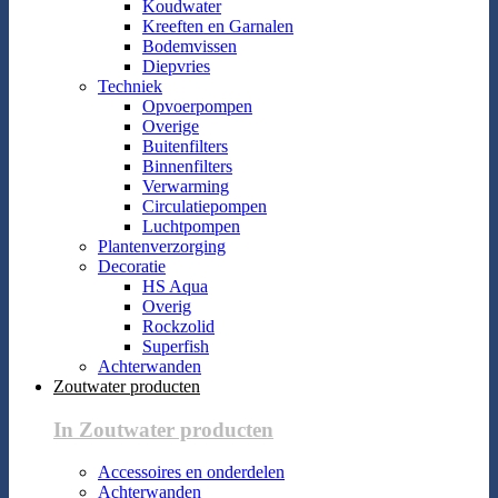
Koudwater
Kreeften en Garnalen
Bodemvissen
Diepvries
Techniek
Opvoerpompen
Overige
Buitenfilters
Binnenfilters
Verwarming
Circulatiepompen
Luchtpompen
Plantenverzorging
Decoratie
HS Aqua
Overig
Rockzolid
Superfish
Achterwanden
Zoutwater producten
In Zoutwater producten
Accessoires en onderdelen
Achterwanden