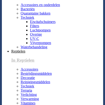
Accessoires en onderdelen
Bacteriën
Quarantaine bakken
Techniek
Eiwitafschuimers
Filters
Luchtpompen
Overige
UV-C
Vijverpompen
Waterbehandeling
Reptielen
In Reptielen
Accessoires
Bestrijdingsmiddelen
Decoratie
Reinigingsmiddelen
Techniek
Terraria
Verlichting
Verwarming
Vitamines