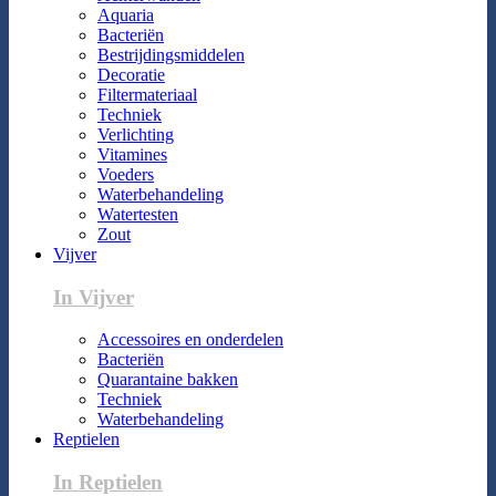
Aquaria
Bacteriën
Bestrijdingsmiddelen
Decoratie
Filtermateriaal
Techniek
Verlichting
Vitamines
Voeders
Waterbehandeling
Watertesten
Zout
Vijver
In Vijver
Accessoires en onderdelen
Bacteriën
Quarantaine bakken
Techniek
Waterbehandeling
Reptielen
In Reptielen