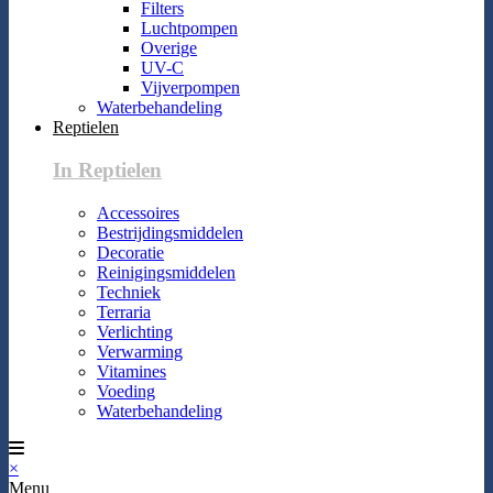
Filters
Luchtpompen
Overige
UV-C
Vijverpompen
Waterbehandeling
Reptielen
In Reptielen
Accessoires
Bestrijdingsmiddelen
Decoratie
Reinigingsmiddelen
Techniek
Terraria
Verlichting
Verwarming
Vitamines
Voeding
Waterbehandeling
×
Menu