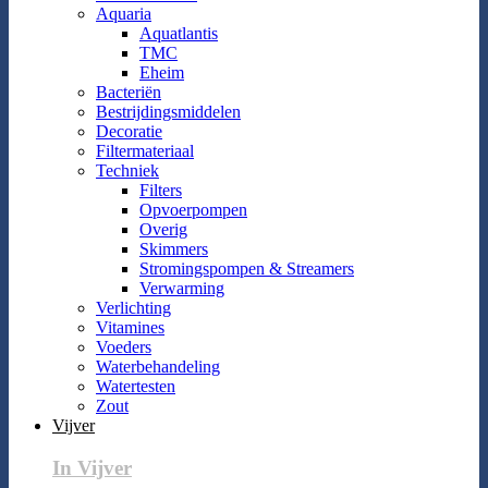
Aquaria
Aquatlantis
TMC
Eheim
Bacteriën
Bestrijdingsmiddelen
Decoratie
Filtermateriaal
Techniek
Filters
Opvoerpompen
Overig
Skimmers
Stromingspompen & Streamers
Verwarming
Verlichting
Vitamines
Voeders
Waterbehandeling
Watertesten
Zout
Vijver
In Vijver