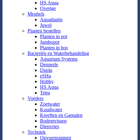
HS Aqua
Overige
Meubels
Aquatlantis
Juwel
Planten bestellen
Planten in pot
Jumbopot
Planten in bos
Bacteriën en Waterbehandeling
Aquarium Systems
Dennerle
Dupla
eSHa
Hobby
HS Aqua
Tetra
Voeders
Zoetwater
Koudwater
Kreeften en Garnalen
Bodemvissen
Diepvries
Techniek
Opvoerpompen