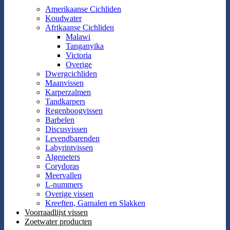
Amerikaanse Cichliden
Koudwater
Afrikaanse Cichliden
Malawi
Tanganyika
Victoria
Overige
Dwergcichliden
Maanvissen
Karperzalmen
Tandkarpers
Regenboogvissen
Barbelen
Discusvissen
Levendbarenden
Labyrintvissen
Algeneters
Corydoras
Meervallen
L-nummers
Overige vissen
Kreeften, Garnalen en Slakken
Voorraadlijst vissen
Zoetwater producten