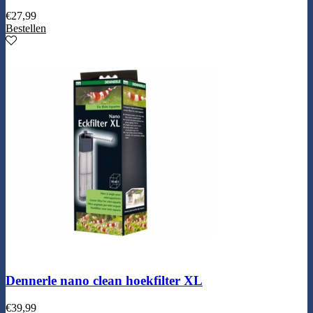
€
27,99
Bestellen
Dennerle nano clean hoekfilter XL
€
39,99