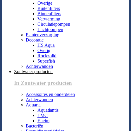
Overige
Buitenfilters
Binnenfilters
Verwarming
Circulatiepompen
Luchtpompen
Plantenverzorging
Decoratie
HS Aqua
Overig
Rockzolid
Superfish
Achterwanden
Zoutwater producten
In Zoutwater producten
Accessoires en onderdelen
Achterwanden
Aquaria
Aquatlantis
TMC
Eheim
Bacteriën