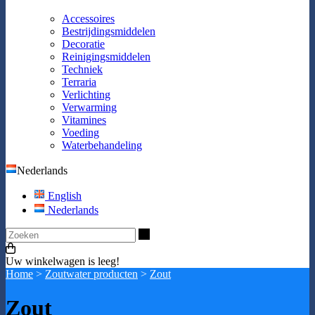
Accessoires
Bestrijdingsmiddelen
Decoratie
Reinigingsmiddelen
Techniek
Terraria
Verlichting
Verwarming
Vitamines
Voeding
Waterbehandeling
Nederlands
English
Nederlands
Zoeken
Uw winkelwagen is leeg!
Home
>
Zoutwater producten
>
Zout
Zout