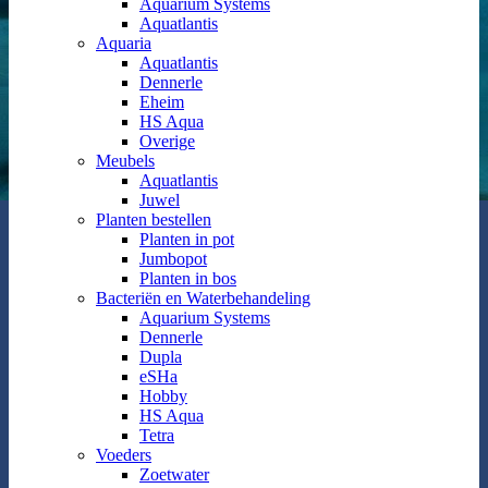
Aquarium Systems
Aquatlantis
Aquaria
Aquatlantis
Dennerle
Eheim
HS Aqua
Overige
Meubels
Aquatlantis
Juwel
Planten bestellen
Planten in pot
Jumbopot
Planten in bos
Bacteriën en Waterbehandeling
Aquarium Systems
Dennerle
Dupla
eSHa
Hobby
HS Aqua
Tetra
Voeders
Zoetwater