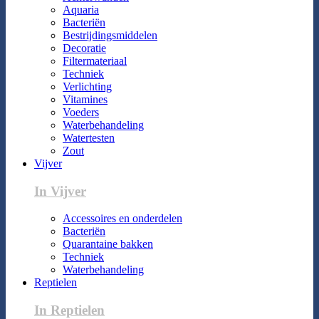
Aquaria
Bacteriën
Bestrijdingsmiddelen
Decoratie
Filtermateriaal
Techniek
Verlichting
Vitamines
Voeders
Waterbehandeling
Watertesten
Zout
Vijver
In Vijver
Accessoires en onderdelen
Bacteriën
Quarantaine bakken
Techniek
Waterbehandeling
Reptielen
In Reptielen