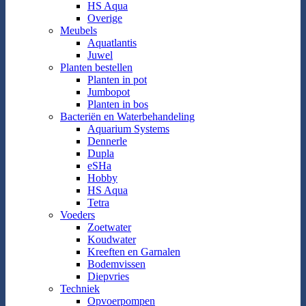
HS Aqua
Overige
Meubels
Aquatlantis
Juwel
Planten bestellen
Planten in pot
Jumbopot
Planten in bos
Bacteriën en Waterbehandeling
Aquarium Systems
Dennerle
Dupla
eSHa
Hobby
HS Aqua
Tetra
Voeders
Zoetwater
Koudwater
Kreeften en Garnalen
Bodemvissen
Diepvries
Techniek
Opvoerpompen