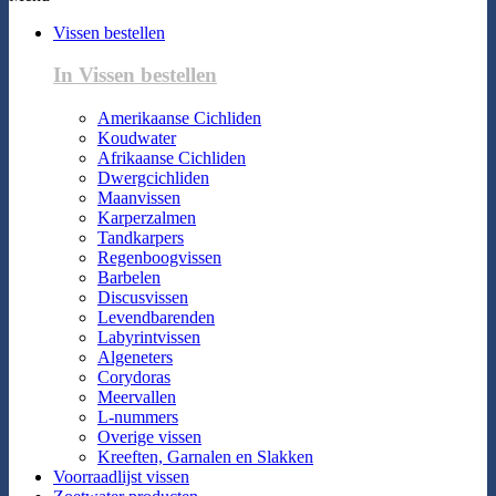
Vissen bestellen
In Vissen bestellen
Amerikaanse Cichliden
Koudwater
Afrikaanse Cichliden
Dwergcichliden
Maanvissen
Karperzalmen
Tandkarpers
Regenboogvissen
Barbelen
Discusvissen
Levendbarenden
Labyrintvissen
Algeneters
Corydoras
Meervallen
L-nummers
Overige vissen
Kreeften, Garnalen en Slakken
Voorraadlijst vissen