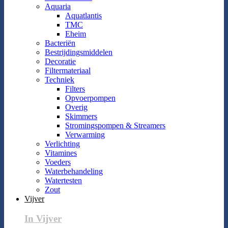
Aquaria
Aquatlantis
TMC
Eheim
Bacteriën
Bestrijdingsmiddelen
Decoratie
Filtermateriaal
Techniek
Filters
Opvoerpompen
Overig
Skimmers
Stromingspompen & Streamers
Verwarming
Verlichting
Vitamines
Voeders
Waterbehandeling
Watertesten
Zout
Vijver
In Vijver