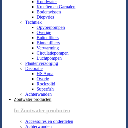
Koudwater
Kreeften en Garnalen
Bodemvissen
Diepvries
Techniek
Opvoerpompen
Overige
Buitenfilters
Binnenfilters
Verwarming
Circulatiepompen
Luchtpompen
Plantenverzorging
Decoratie
HS Aqua
Overig
Rockzolid
Superfish
Achterwanden
Zoutwater producten
In Zoutwater producten
Accessoires en onderdelen
Achterwanden