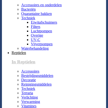
Accessoires en onderdelen
Bacteriën
Quarantaine bakken
Techniek
Eiwitafschuimers
Filters
Luchtpompen
Overige
UV-C
Vijverpompen
Waterbehandeling
Reptielen
In Reptielen
Accessoires
Bestrijdingsmiddelen
Decoratie
Reinigingsmiddelen
Techniek
Terraria
Verlichting
Verwarming
Vitamines