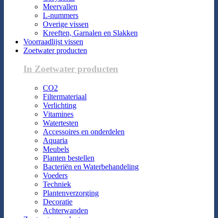
Meervallen
L-nummers
Overige vissen
Kreeften, Garnalen en Slakken
Voorraadlijst vissen
Zoetwater producten
In Zoetwater producten
CO2
Filtermateriaal
Verlichting
Vitamines
Watertesten
Accessoires en onderdelen
Aquaria
Meubels
Planten bestellen
Bacteriën en Waterbehandeling
Voeders
Techniek
Plantenverzorging
Decoratie
Achterwanden