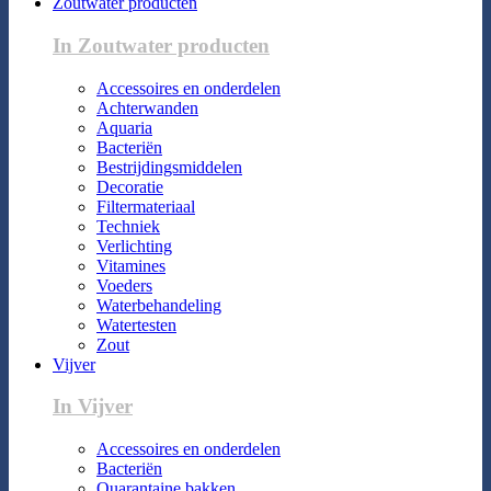
Zoutwater producten
In Zoutwater producten
Accessoires en onderdelen
Achterwanden
Aquaria
Bacteriën
Bestrijdingsmiddelen
Decoratie
Filtermateriaal
Techniek
Verlichting
Vitamines
Voeders
Waterbehandeling
Watertesten
Zout
Vijver
In Vijver
Accessoires en onderdelen
Bacteriën
Quarantaine bakken