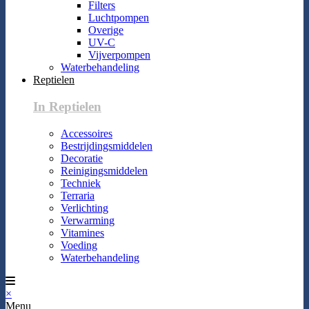
Filters
Luchtpompen
Overige
UV-C
Vijverpompen
Waterbehandeling
Reptielen
In Reptielen
Accessoires
Bestrijdingsmiddelen
Decoratie
Reinigingsmiddelen
Techniek
Terraria
Verlichting
Verwarming
Vitamines
Voeding
Waterbehandeling
×
Menu