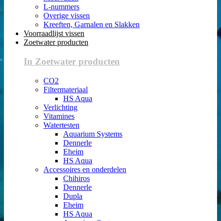
L-nummers
Overige vissen
Kreeften, Garnalen en Slakken
Voorraadlijst vissen
Zoetwater producten
In Zoetwater producten
CO2
Filtermateriaal
HS Aqua
Verlichting
Vitamines
Watertesten
Aquarium Systems
Dennerle
Eheim
HS Aqua
Accessoires en onderdelen
Chihiros
Dennerle
Dupla
Eheim
HS Aqua