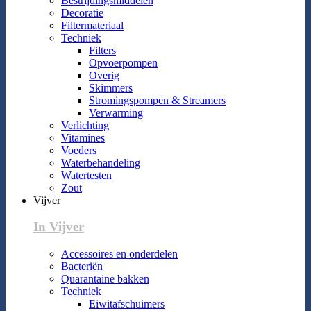
Bestrijdingsmiddelen
Decoratie
Filtermateriaal
Techniek
Filters
Opvoerpompen
Overig
Skimmers
Stromingspompen & Streamers
Verwarming
Verlichting
Vitamines
Voeders
Waterbehandeling
Watertesten
Zout
Vijver
In Vijver
Accessoires en onderdelen
Bacteriën
Quarantaine bakken
Techniek
Eiwitafschuimers