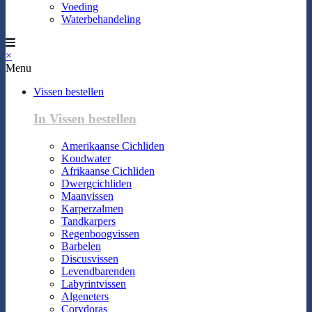
Voeding
Waterbehandeling
×
Menu
Vissen bestellen
In Vissen bestellen
Amerikaanse Cichliden
Koudwater
Afrikaanse Cichliden
Dwergcichliden
Maanvissen
Karperzalmen
Tandkarpers
Regenboogvissen
Barbelen
Discusvissen
Levendbarenden
Labyrintvissen
Algeneters
Corydoras