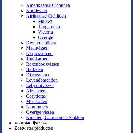
Amerikaanse Cichliden
Koudwater
Afrikaanse Cichliden
Malawi
Tanganyika
Victoria
Overige
Dwergcichliden
Maanvissen
Karperzalmen
Tandkarpers
Regenboogvissen
Barbelen
Discusvissen
Levendbarenden
Labyrintvissen
Algeneters
Corydoras
Meervallen
L-nummers
Overige vissen
Kreeften, Garnalen en Slakken
Voorraadlijst vissen
Zoetwater producten