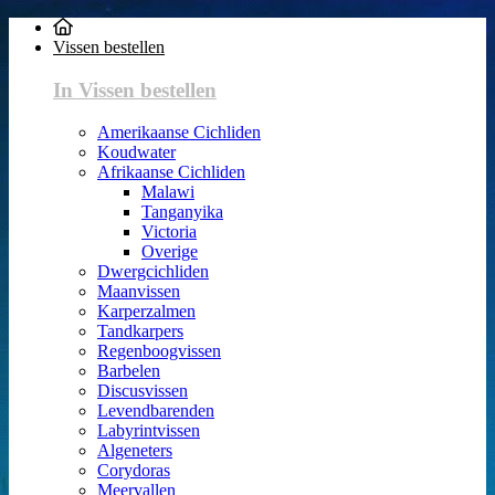
Vissen bestellen
In Vissen bestellen
Amerikaanse Cichliden
Koudwater
Afrikaanse Cichliden
Malawi
Tanganyika
Victoria
Overige
Dwergcichliden
Maanvissen
Karperzalmen
Tandkarpers
Regenboogvissen
Barbelen
Discusvissen
Levendbarenden
Labyrintvissen
Algeneters
Corydoras
Meervallen