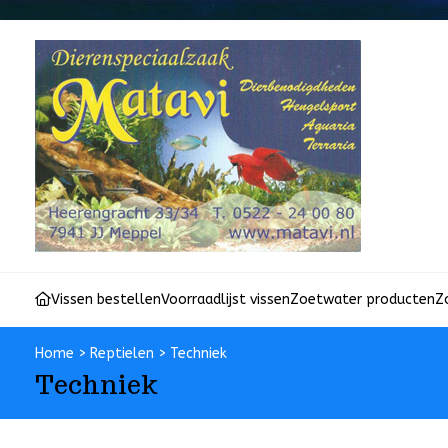
Vissen bestellen
Voorraadlijst vissen
Zoetwater producten
Z
Home
>
Reptielen
>
Techniek
Techniek