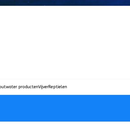
outwater producten
Vijver
Reptielen