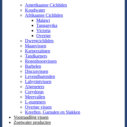
Amerikaanse Cichliden
Koudwater
Afrikaanse Cichliden
Malawi
Tanganyika
Victoria
Overige
Dwergcichliden
Maanvissen
Karperzalmen
Tandkarpers
Regenboogvissen
Barbelen
Discusvissen
Levendbarenden
Labyrintvissen
Algeneters
Corydoras
Meervallen
L-nummers
Overige vissen
Kreeften, Garnalen en Slakken
Voorraadlijst vissen
Zoetwater producten