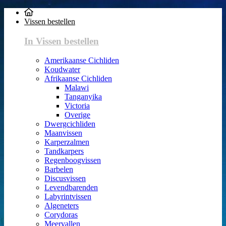
Vissen bestellen
In Vissen bestellen
Amerikaanse Cichliden
Koudwater
Afrikaanse Cichliden
Malawi
Tanganyika
Victoria
Overige
Dwergcichliden
Maanvissen
Karperzalmen
Tandkarpers
Regenboogvissen
Barbelen
Discusvissen
Levendbarenden
Labyrintvissen
Algeneters
Corydoras
Meervallen