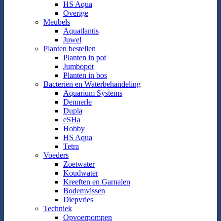
HS Aqua
Overige
Meubels
Aquatlantis
Juwel
Planten bestellen
Planten in pot
Jumbopot
Planten in bos
Bacteriën en Waterbehandeling
Aquarium Systems
Dennerle
Dupla
eSHa
Hobby
HS Aqua
Tetra
Voeders
Zoetwater
Koudwater
Kreeften en Garnalen
Bodemvissen
Diepvries
Techniek
Opvoerpompen