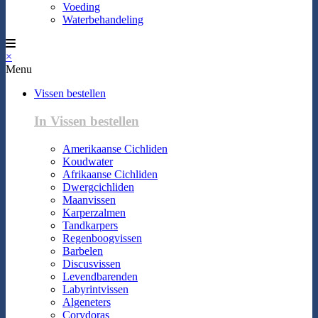
Voeding
Waterbehandeling
×
Menu
Vissen bestellen
In Vissen bestellen
Amerikaanse Cichliden
Koudwater
Afrikaanse Cichliden
Dwergcichliden
Maanvissen
Karperzalmen
Tandkarpers
Regenboogvissen
Barbelen
Discusvissen
Levendbarenden
Labyrintvissen
Algeneters
Corydoras