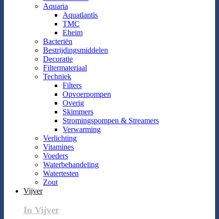
Aquaria
Aquatlantis
TMC
Eheim
Bacteriën
Bestrijdingsmiddelen
Decoratie
Filtermateriaal
Techniek
Filters
Opvoerpompen
Overig
Skimmers
Stromingspompen & Streamers
Verwarming
Verlichting
Vitamines
Voeders
Waterbehandeling
Watertesten
Zout
Vijver
In Vijver