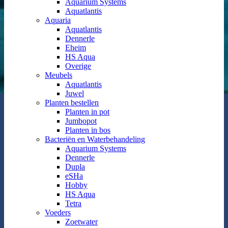
Aquarium Systems
Aquatlantis
Aquaria
Aquatlantis
Dennerle
Eheim
HS Aqua
Overige
Meubels
Aquatlantis
Juwel
Planten bestellen
Planten in pot
Jumbopot
Planten in bos
Bacteriën en Waterbehandeling
Aquarium Systems
Dennerle
Dupla
eSHa
Hobby
HS Aqua
Tetra
Voeders
Zoetwater