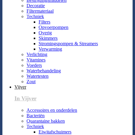
Bestrijdingsmiddelen
Decoratie
Filtermateriaal
Techniek
Filters
Opvoerpompen
Overig
Skimmers
Stromingspompen & Streamers
Verwarming
Verlichting
Vitamines
Voeders
Waterbehandeling
Watertesten
Zout
Vijver
In Vijver
Accessoires en onderdelen
Bacteriën
Quarantaine bakken
Techniek
Eiwitafschuimers