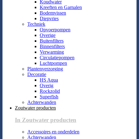
Koudwater
Kreeften en Garnalen
Bodemvissen
Diepvries
Techniek
Opvoerpompen
Overige
Buitenfilters
Binnenfilters
Verwarming
Circulatiepompen
Luchtpompen
Plantenverzorging
Decoratie
HS Aqua
Overig
Rockzolid
Superfish
Achterwanden
Zoutwater producten
In Zoutwater producten
Accessoires en onderdelen
Achterwanden