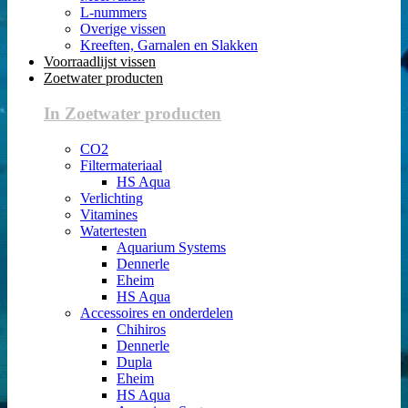
L-nummers
Overige vissen
Kreeften, Garnalen en Slakken
Voorraadlijst vissen
Zoetwater producten
In Zoetwater producten
CO2
Filtermateriaal
HS Aqua
Verlichting
Vitamines
Watertesten
Aquarium Systems
Dennerle
Eheim
HS Aqua
Accessoires en onderdelen
Chihiros
Dennerle
Dupla
Eheim
HS Aqua