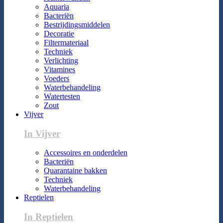
Aquaria
Bacteriën
Bestrijdingsmiddelen
Decoratie
Filtermateriaal
Techniek
Verlichting
Vitamines
Voeders
Waterbehandeling
Watertesten
Zout
Vijver
In Vijver
Accessoires en onderdelen
Bacteriën
Quarantaine bakken
Techniek
Waterbehandeling
Reptielen
In Reptielen