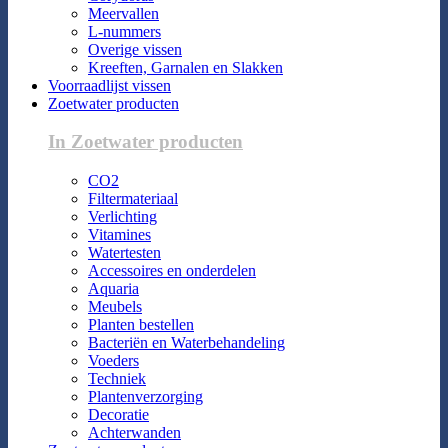
Meervallen
L-nummers
Overige vissen
Kreeften, Garnalen en Slakken
Voorraadlijst vissen
Zoetwater producten
In Zoetwater producten
CO2
Filtermateriaal
Verlichting
Vitamines
Watertesten
Accessoires en onderdelen
Aquaria
Meubels
Planten bestellen
Bacteriën en Waterbehandeling
Voeders
Techniek
Plantenverzorging
Decoratie
Achterwanden