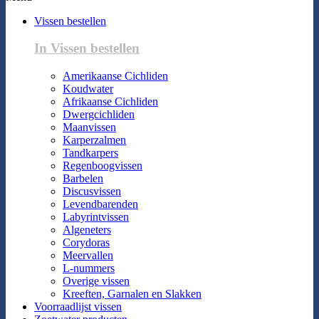
Vissen bestellen
In Vissen bestellen
Amerikaanse Cichliden
Koudwater
Afrikaanse Cichliden
Dwergcichliden
Maanvissen
Karperzalmen
Tandkarpers
Regenboogvissen
Barbelen
Discusvissen
Levendbarenden
Labyrintvissen
Algeneters
Corydoras
Meervallen
L-nummers
Overige vissen
Kreeften, Garnalen en Slakken
Voorraadlijst vissen