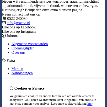
bieden wij verschillende services waaronder: aquariuminrichting,
aquariumonderhoud, vijveronderhoud, watertesten en bezorgen.
Nieuwsgierig? Bekijk dan onze extra diensten pagina.
Neem contact met ons op
0522-240080
info@matavi.nl
Like ons op Facebook
Like ons op Instagram
Informatie
Algemene voorwaarden
Openingstijden
Over ons
Extra
Merken
Aanbiedingen
Mijn account
Cookies & Privacy
Inloggen
Bestelhistorie
We gebruiken cookies en andere technieken om websiteverkeer te
Verlanglijst
analyseren. Ook delen we informatie over uw gebruik van onze site
Nieuwsbrief
met onze partners voor analyse.
Lees onze cookieverklaring
hier