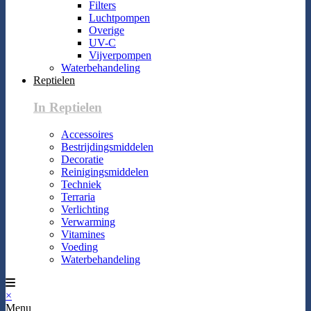
Filters
Luchtpompen
Overige
UV-C
Vijverpompen
Waterbehandeling
Reptielen
In Reptielen
Accessoires
Bestrijdingsmiddelen
Decoratie
Reinigingsmiddelen
Techniek
Terraria
Verlichting
Verwarming
Vitamines
Voeding
Waterbehandeling
×
Menu