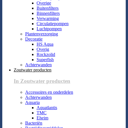
Overige
Buitenfilters
Binnenfilters
Verwarming
Circulatiepompen
Luchtpompen
Plantenverzorging
Decoratie
HS Aqua
Overig
Rockzolid
Superfish
Achterwanden
Zoutwater producten
In Zoutwater producten
Accessoires en onderdelen
Achterwanden
Aquaria
Aquatlantis
TMC
Eheim
Bacteriën