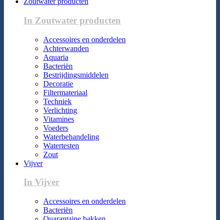
Zoutwater producten
In Zoutwater producten
Accessoires en onderdelen
Achterwanden
Aquaria
Bacteriën
Bestrijdingsmiddelen
Decoratie
Filtermateriaal
Techniek
Verlichting
Vitamines
Voeders
Waterbehandeling
Watertesten
Zout
Vijver
In Vijver
Accessoires en onderdelen
Bacteriën
Quarantaine bakken