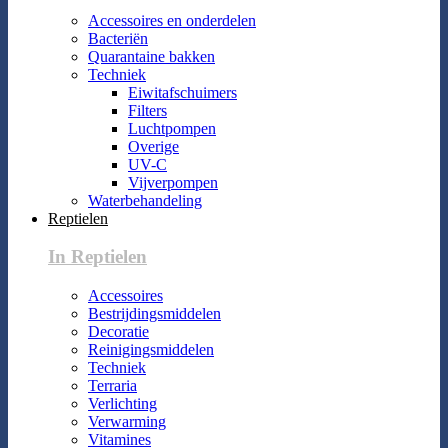
Accessoires en onderdelen
Bacteriën
Quarantaine bakken
Techniek
Eiwitafschuimers
Filters
Luchtpompen
Overige
UV-C
Vijverpompen
Waterbehandeling
Reptielen
In Reptielen
Accessoires
Bestrijdingsmiddelen
Decoratie
Reinigingsmiddelen
Techniek
Terraria
Verlichting
Verwarming
Vitamines