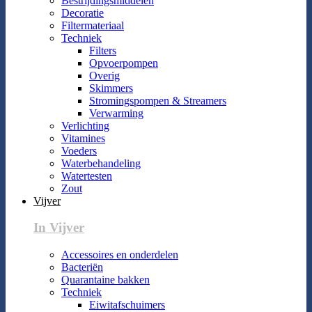
Bestrijdingsmiddelen
Decoratie
Filtermateriaal
Techniek
Filters
Opvoerpompen
Overig
Skimmers
Stromingspompen & Streamers
Verwarming
Verlichting
Vitamines
Voeders
Waterbehandeling
Watertesten
Zout
Vijver
In Vijver
Accessoires en onderdelen
Bacteriën
Quarantaine bakken
Techniek
Eiwitafschuimers