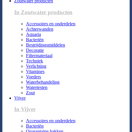
Zoutwater producten
In Zoutwater producten
Accessoires en onderdelen
Achterwanden
Aquaria
Bacteriën
Bestrijdingsmiddelen
Decoratie
Filtermateriaal
Techniek
Verlichting
Vitamines
Voeders
Waterbehandeling
Watertesten
Zout
Vijver
In Vijver
Accessoires en onderdelen
Bacteriën
Quarantaine bakken