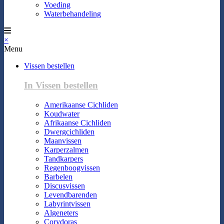
Voeding
Waterbehandeling
×
Menu
Vissen bestellen
In Vissen bestellen
Amerikaanse Cichliden
Koudwater
Afrikaanse Cichliden
Dwergcichliden
Maanvissen
Karperzalmen
Tandkarpers
Regenboogvissen
Barbelen
Discusvissen
Levendbarenden
Labyrintvissen
Algeneters
Corydoras