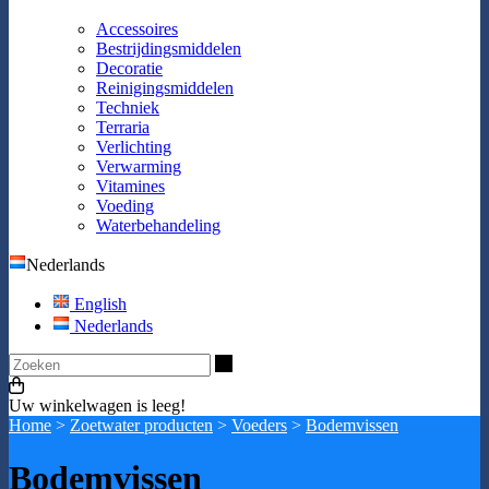
Accessoires
Bestrijdingsmiddelen
Decoratie
Reinigingsmiddelen
Techniek
Terraria
Verlichting
Verwarming
Vitamines
Voeding
Waterbehandeling
Nederlands
English
Nederlands
Zoeken
Uw winkelwagen is leeg!
Home
>
Zoetwater producten
>
Voeders
>
Bodemvissen
Bodemvissen