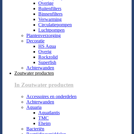
Overige
Buitenfilters
Binnenfilters
Verwarming
Circulatiepompen
Luchtpompen
Plantenverzorging
Decoratie
HS Aqua
Overig
Rockzolid
Superfish
Achterwanden
Zoutwater producten
In Zoutwater producten
Accessoires en onderdelen
Achterwanden
Aquaria
Aquatlantis
TMC
Eheim
Bacteriën