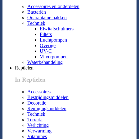
Accessoires en onderdelen
Bacteriën
Quarantaine bakken
Techniek
Eiwitafschuimers
Filters
Luchtpompen
Overige
UV-C
Vijverpompen
Waterbehandeling
Reptielen
In Reptielen
Accessoires
Bestrijdingsmiddelen
Decoratie
Reinigingsmiddelen
Techniek
Terraria
Verlichting
Verwarming
Vitamines