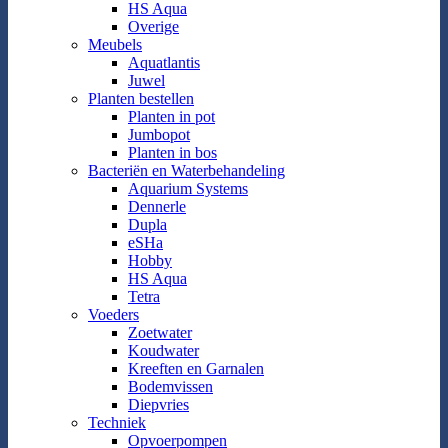
HS Aqua
Overige
Meubels
Aquatlantis
Juwel
Planten bestellen
Planten in pot
Jumbopot
Planten in bos
Bacteriën en Waterbehandeling
Aquarium Systems
Dennerle
Dupla
eSHa
Hobby
HS Aqua
Tetra
Voeders
Zoetwater
Koudwater
Kreeften en Garnalen
Bodemvissen
Diepvries
Techniek
Opvoerpompen