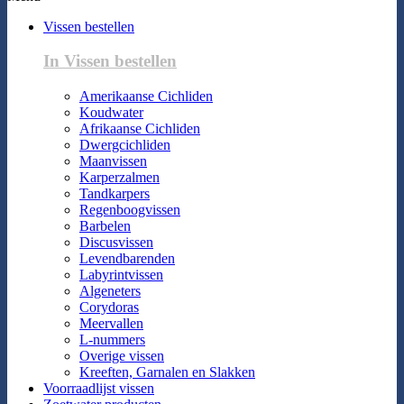
Vissen bestellen
In Vissen bestellen
Amerikaanse Cichliden
Koudwater
Afrikaanse Cichliden
Dwergcichliden
Maanvissen
Karperzalmen
Tandkarpers
Regenboogvissen
Barbelen
Discusvissen
Levendbarenden
Labyrintvissen
Algeneters
Corydoras
Meervallen
L-nummers
Overige vissen
Kreeften, Garnalen en Slakken
Voorraadlijst vissen