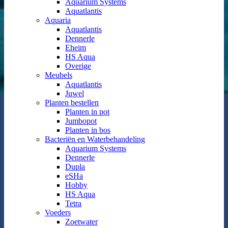
Aquarium Systems
Aquatlantis
Aquaria
Aquatlantis
Dennerle
Eheim
HS Aqua
Overige
Meubels
Aquatlantis
Juwel
Planten bestellen
Planten in pot
Jumbopot
Planten in bos
Bacteriën en Waterbehandeling
Aquarium Systems
Dennerle
Dupla
eSHa
Hobby
HS Aqua
Tetra
Voeders
Zoetwater