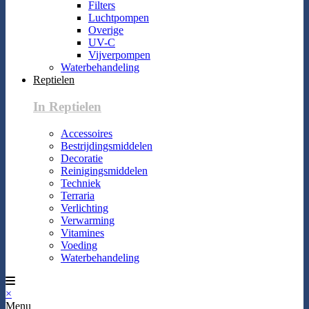
Filters
Luchtpompen
Overige
UV-C
Vijverpompen
Waterbehandeling
Reptielen
In Reptielen
Accessoires
Bestrijdingsmiddelen
Decoratie
Reinigingsmiddelen
Techniek
Terraria
Verlichting
Verwarming
Vitamines
Voeding
Waterbehandeling
×
Menu