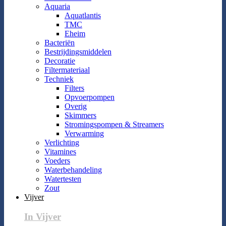
Aquaria
Aquatlantis
TMC
Eheim
Bacteriën
Bestrijdingsmiddelen
Decoratie
Filtermateriaal
Techniek
Filters
Opvoerpompen
Overig
Skimmers
Stromingspompen & Streamers
Verwarming
Verlichting
Vitamines
Voeders
Waterbehandeling
Watertesten
Zout
Vijver
In Vijver