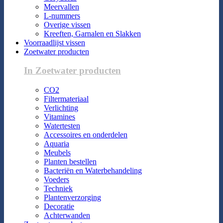
Meervallen
L-nummers
Overige vissen
Kreeften, Garnalen en Slakken
Voorraadlijst vissen
Zoetwater producten
In Zoetwater producten
CO2
Filtermateriaal
Verlichting
Vitamines
Watertesten
Accessoires en onderdelen
Aquaria
Meubels
Planten bestellen
Bacteriën en Waterbehandeling
Voeders
Techniek
Plantenverzorging
Decoratie
Achterwanden