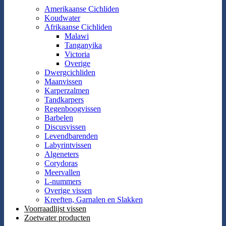
Amerikaanse Cichliden
Koudwater
Afrikaanse Cichliden
Malawi
Tanganyika
Victoria
Overige
Dwergcichliden
Maanvissen
Karperzalmen
Tandkarpers
Regenboogvissen
Barbelen
Discusvissen
Levendbarenden
Labyrintvissen
Algeneters
Corydoras
Meervallen
L-nummers
Overige vissen
Kreeften, Garnalen en Slakken
Voorraadlijst vissen
Zoetwater producten