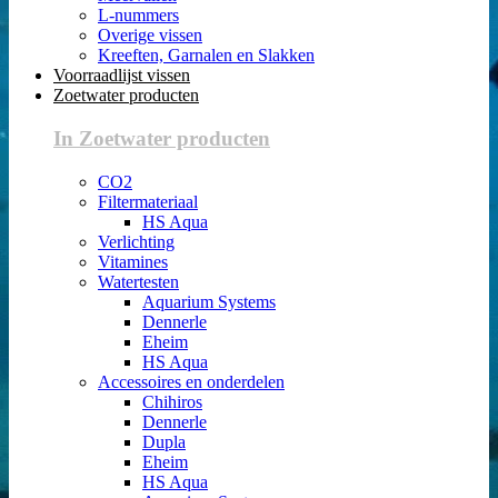
L-nummers
Overige vissen
Kreeften, Garnalen en Slakken
Voorraadlijst vissen
Zoetwater producten
In Zoetwater producten
CO2
Filtermateriaal
HS Aqua
Verlichting
Vitamines
Watertesten
Aquarium Systems
Dennerle
Eheim
HS Aqua
Accessoires en onderdelen
Chihiros
Dennerle
Dupla
Eheim
HS Aqua