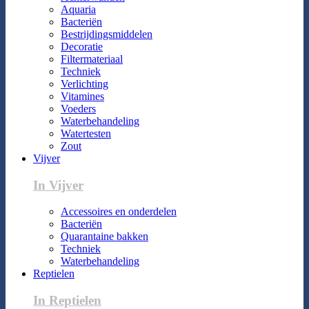
Aquaria
Bacteriën
Bestrijdingsmiddelen
Decoratie
Filtermateriaal
Techniek
Verlichting
Vitamines
Voeders
Waterbehandeling
Watertesten
Zout
Vijver
In Vijver
Accessoires en onderdelen
Bacteriën
Quarantaine bakken
Techniek
Waterbehandeling
Reptielen
In Reptielen