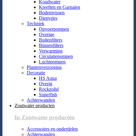
Koudwater
Kreeften en Garnalen
Bodemvissen
Diepvries
Techniek
Opvoerpompen
Overige
Buitenfilters
Binnenfilters
Verwarming
Circulatiepompen
Luchtpompen
Plantenverzorging
Decoratie
HS Aqua
Overig
Rockzolid
Superfish
Achterwanden
Zoutwater producten
In Zoutwater producten
Accessoires en onderdelen
Achterwanden