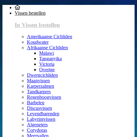
Vissen bestellen
In Vissen bestellen
Amerikaanse Cichliden
Koudwater
Afrikaanse Cichliden
Malawi
Tanganyika
Victoria
Overige
Dwergcichliden
Maanvissen
Karperzalmen
Tandkarpers
Regenboogvissen
Barbelen
Discusvissen
Levendbarenden
Labyrintvissen
Algeneters
Corydoras
Meervallen