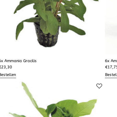
6x Ammania Gracilis
6x Am
€
23,30
€
17,7
Bestellen
Bestel