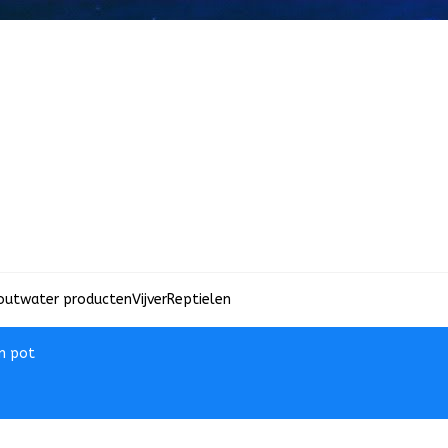
outwater producten
Vijver
Reptielen
in pot