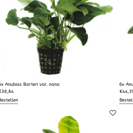
6x Anubias Barteri var. nana
6x Anu
€
38,84
€
44,3
Bestellen
Bestel