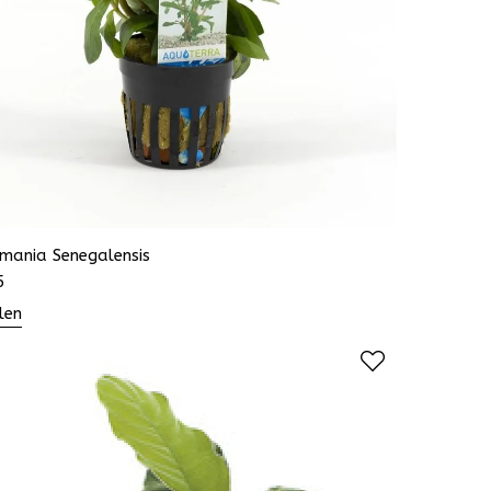
mania Senegalensis
5
len