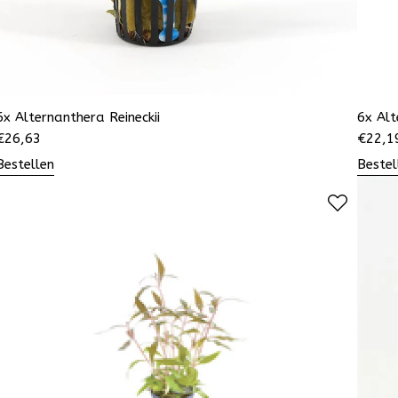
6x Alternanthera Reineckii
6x Alt
€
26,63
€
22,1
Bestellen
Bestel