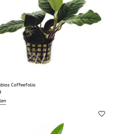
bias Coffeefolia
9
len