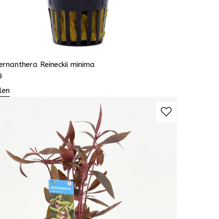
ernanthera Reineckii minima
9
len