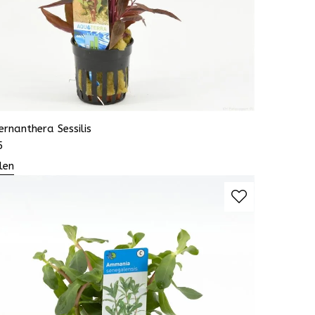
ernanthera Sessilis
5
len