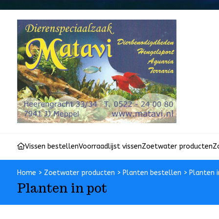
Vissen bestellen
Voorraadlijst vissen
Zoetwater producten
Z
Home
>
Zoetwater producten
>
Planten bestellen
>
Planten 
Planten in pot