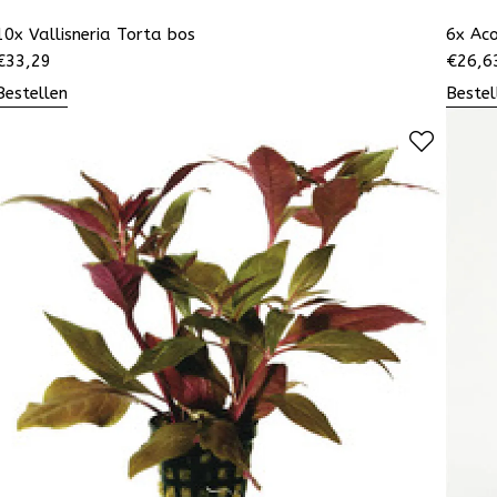
10x Vallisneria Torta bos
6x Aco
€
33,29
€
26,6
Bestellen
Bestel