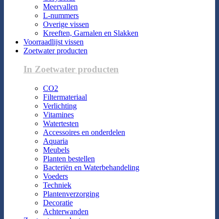
Meervallen
L-nummers
Overige vissen
Kreeften, Garnalen en Slakken
Voorraadlijst vissen
Zoetwater producten
In Zoetwater producten
CO2
Filtermateriaal
Verlichting
Vitamines
Watertesten
Accessoires en onderdelen
Aquaria
Meubels
Planten bestellen
Bacteriën en Waterbehandeling
Voeders
Techniek
Plantenverzorging
Decoratie
Achterwanden