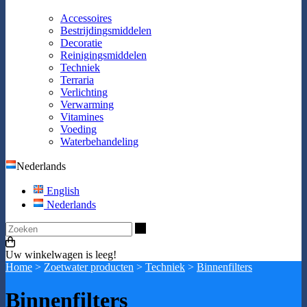
Accessoires
Bestrijdingsmiddelen
Decoratie
Reinigingsmiddelen
Techniek
Terraria
Verlichting
Verwarming
Vitamines
Voeding
Waterbehandeling
Nederlands
English
Nederlands
Zoeken
Uw winkelwagen is leeg!
Home
>
Zoetwater producten
>
Techniek
>
Binnenfilters
Binnenfilters