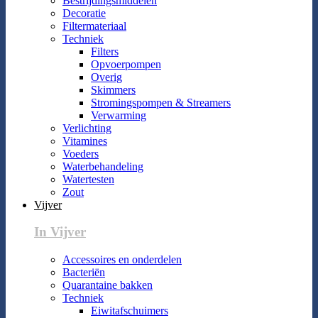
Bestrijdingsmiddelen
Decoratie
Filtermateriaal
Techniek
Filters
Opvoerpompen
Overig
Skimmers
Stromingspompen & Streamers
Verwarming
Verlichting
Vitamines
Voeders
Waterbehandeling
Watertesten
Zout
Vijver
In Vijver
Accessoires en onderdelen
Bacteriën
Quarantaine bakken
Techniek
Eiwitafschuimers