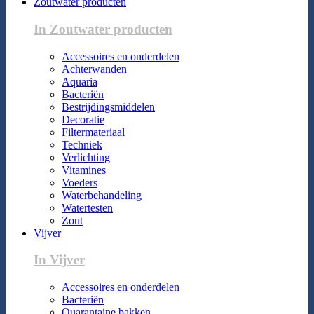
Zoutwater producten
In Zoutwater producten
Accessoires en onderdelen
Achterwanden
Aquaria
Bacteriën
Bestrijdingsmiddelen
Decoratie
Filtermateriaal
Techniek
Verlichting
Vitamines
Voeders
Waterbehandeling
Watertesten
Zout
Vijver
In Vijver
Accessoires en onderdelen
Bacteriën
Quarantaine bakken