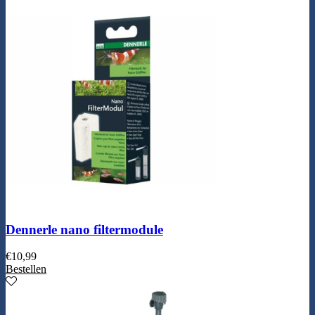
Dennerle nano filtermodule
€
10,99
Bestellen