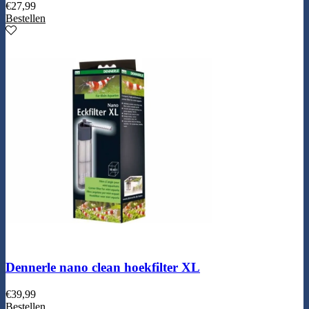
€
27,99
Bestellen
Dennerle nano clean hoekfilter XL
€
39,99
Bestellen