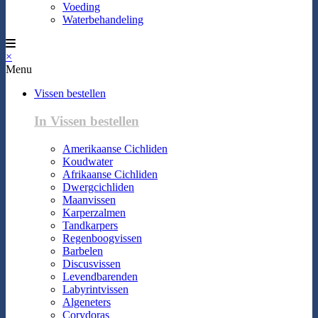
Voeding
Waterbehandeling
×
Menu
Vissen bestellen
In Vissen bestellen
Amerikaanse Cichliden
Koudwater
Afrikaanse Cichliden
Dwergcichliden
Maanvissen
Karperzalmen
Tandkarpers
Regenboogvissen
Barbelen
Discusvissen
Levendbarenden
Labyrintvissen
Algeneters
Corydoras