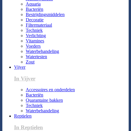
Aquaria
Bacteriën
Bestrijdingsmiddelen
Decoratie
Filtermateriaal
Techniek
Verlichting
Vitamines
Voeders
Waterbehandeling
Watertesten
Zout
Vijver
In Vijver
Accessoires en onderdelen
Bacteriën
Quarantaine bakken
Techniek
Waterbehandeling
Reptielen
In Reptielen