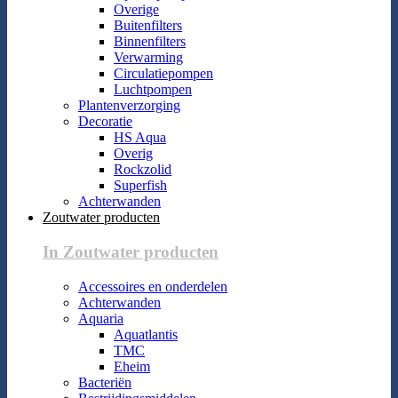
Overige
Buitenfilters
Binnenfilters
Verwarming
Circulatiepompen
Luchtpompen
Plantenverzorging
Decoratie
HS Aqua
Overig
Rockzolid
Superfish
Achterwanden
Zoutwater producten
In Zoutwater producten
Accessoires en onderdelen
Achterwanden
Aquaria
Aquatlantis
TMC
Eheim
Bacteriën