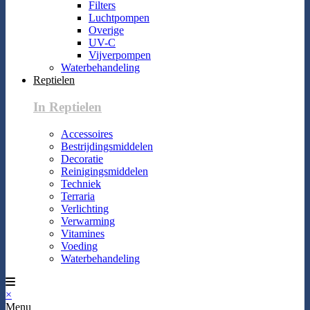
Filters
Luchtpompen
Overige
UV-C
Vijverpompen
Waterbehandeling
Reptielen
In Reptielen
Accessoires
Bestrijdingsmiddelen
Decoratie
Reinigingsmiddelen
Techniek
Terraria
Verlichting
Verwarming
Vitamines
Voeding
Waterbehandeling
×
Menu