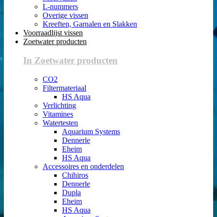
L-nummers
Overige vissen
Kreeften, Garnalen en Slakken
Voorraadlijst vissen
Zoetwater producten
In Zoetwater producten
CO2
Filtermateriaal
HS Aqua
Verlichting
Vitamines
Watertesten
Aquarium Systems
Dennerle
Eheim
HS Aqua
Accessoires en onderdelen
Chihiros
Dennerle
Dupla
Eheim
HS Aqua