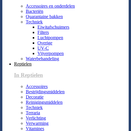
Accessoires en onderdelen
Bacteriën
Quarantaine bakken
Techniek
Eiwitafschuimers
Filters
Luchtpompen
Overige
UV-C
Vijverpompen
Waterbehandeling
Reptielen
In Reptielen
Accessoires
Bestrijdingsmiddelen
Decoratie
Reinigingsmiddelen
Techniek
Terraria
Verlichting
Verwarming
Vitamines