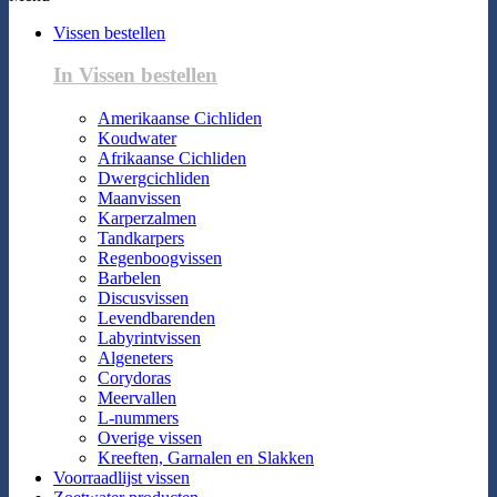
Vissen bestellen
In Vissen bestellen
Amerikaanse Cichliden
Koudwater
Afrikaanse Cichliden
Dwergcichliden
Maanvissen
Karperzalmen
Tandkarpers
Regenboogvissen
Barbelen
Discusvissen
Levendbarenden
Labyrintvissen
Algeneters
Corydoras
Meervallen
L-nummers
Overige vissen
Kreeften, Garnalen en Slakken
Voorraadlijst vissen