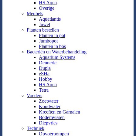
HS Aqua
Overige
Meubels
Aquatlantis
Juwel
Planten bestellen
Planten in pot
Jumbopot
Planten in bos
Bacteriën en Waterbehandeling
Aquarium Systems
Dennerle
Dupla
eSHa
Hobby
HS Aqua
Tetra
Voeders
Zoetwater
Koudwater
Kreeften en Garnalen
Bodemvissen
Diepvries
Techniek
Opvoerpompen