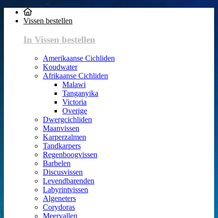
Vissen bestellen
In Vissen bestellen
Amerikaanse Cichliden
Koudwater
Afrikaanse Cichliden
Malawi
Tanganyika
Victoria
Overige
Dwergcichliden
Maanvissen
Karperzalmen
Tandkarpers
Regenboogvissen
Barbelen
Discusvissen
Levendbarenden
Labyrintvissen
Algeneters
Corydoras
Meervallen