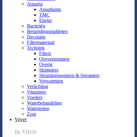
Aquaria
Aquatlantis
TMC
Eheim
Bacteriën
Bestrijdingsmiddelen
Decoratie
Filtermateriaal
Techniek
Filters
Opvoerpompen
Overig
Skimmers
Stromingspompen & Streamers
Verwarming
Verlichting
Vitamines
Voeders
Waterbehandeling
Watertesten
Zout
Vijver
In Vijver