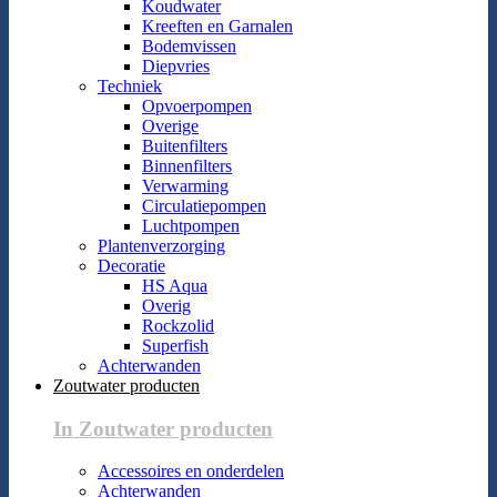
Koudwater
Kreeften en Garnalen
Bodemvissen
Diepvries
Techniek
Opvoerpompen
Overige
Buitenfilters
Binnenfilters
Verwarming
Circulatiepompen
Luchtpompen
Plantenverzorging
Decoratie
HS Aqua
Overig
Rockzolid
Superfish
Achterwanden
Zoutwater producten
In Zoutwater producten
Accessoires en onderdelen
Achterwanden