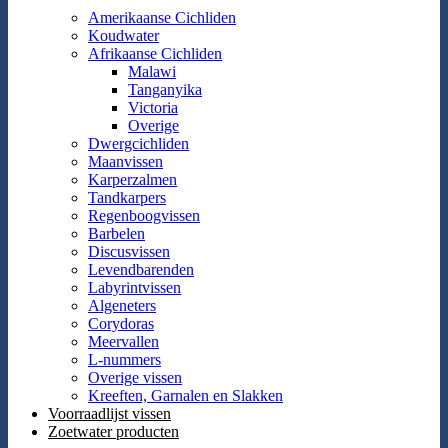
Amerikaanse Cichliden
Koudwater
Afrikaanse Cichliden
Malawi
Tanganyika
Victoria
Overige
Dwergcichliden
Maanvissen
Karperzalmen
Tandkarpers
Regenboogvissen
Barbelen
Discusvissen
Levendbarenden
Labyrintvissen
Algeneters
Corydoras
Meervallen
L-nummers
Overige vissen
Kreeften, Garnalen en Slakken
Voorraadlijst vissen
Zoetwater producten