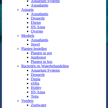
Aquarium Systems
Aquatlantis
Aquaria
Aquatlantis
Dennerle
Eheim
HS Aqua
Overige
Meubels
Aquatlantis
Juwel
Planten bestellen
Planten in pot
Jumbopot
Planten in bos
Bacteriën en Waterbehandeling
Aquarium Systems
Dennerle
Dupla
eSHa
Hobby
HS Aqua
Tetra
Voeders
Zoetwater