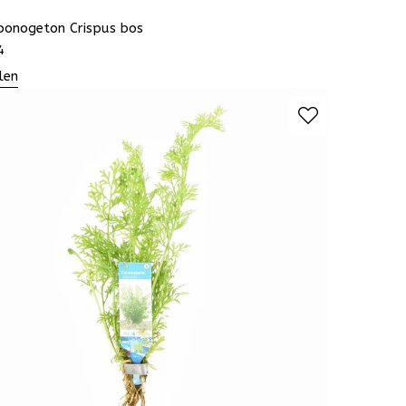
ponogeton Crispus bos
4
len