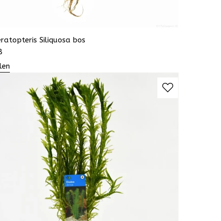
ratopteris Siliquosa bos
8
len