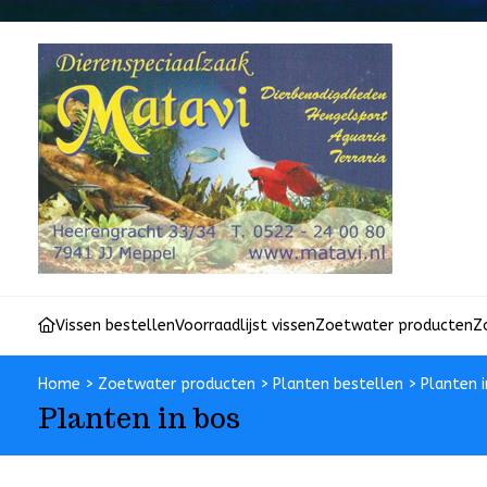
Vissen bestellen
Voorraadlijst vissen
Zoetwater producten
Z
Home
>
Zoetwater producten
>
Planten bestellen
>
Planten 
Planten in bos