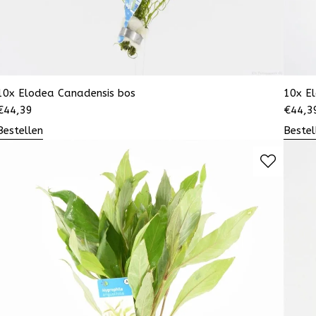
10x Elodea Canadensis bos
10x E
€
44,39
€
44,3
Bestellen
Bestel