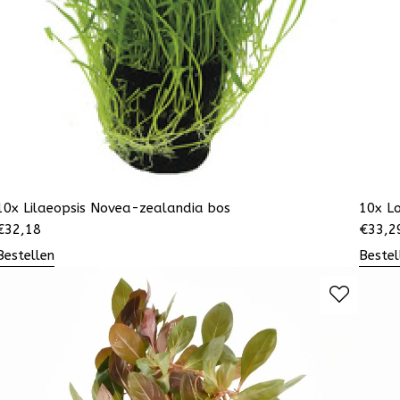
10x Lilaeopsis Novea-zealandia bos
10x Lo
€
32,18
€
33,2
Bestellen
Bestel