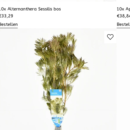
10x Alternanthera Sessilis bos
10x A
€
33,29
€
38,8
Bestellen
Bestel