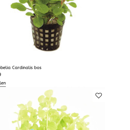
belia Cardinalis bos
9
len