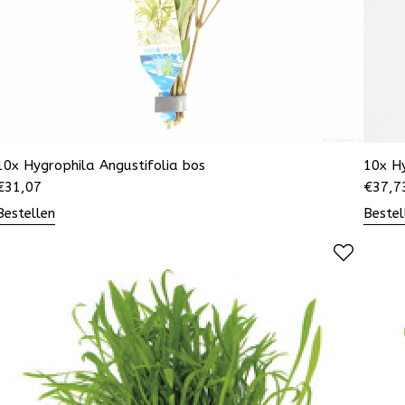
10x Hygrophila Angustifolia bos
10x Hy
€
31,07
€
37,7
Bestellen
Bestel