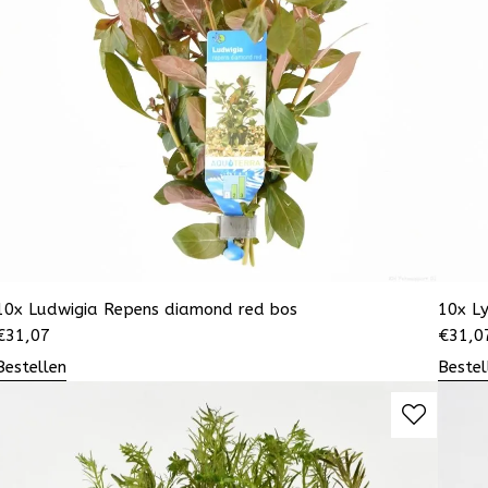
10x Ludwigia Repens diamond red bos
10x L
€
31,07
€
31,0
Bestellen
Bestel