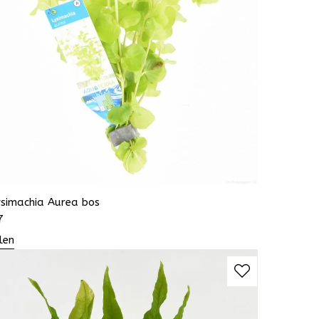
ysimachia Aurea bos
7
len