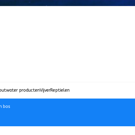
outwater producten
Vijver
Reptielen
in bos