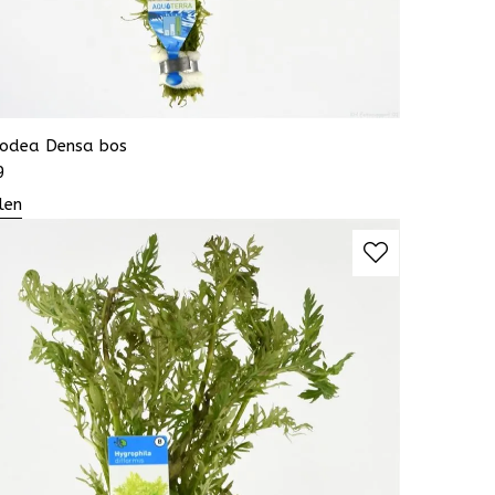
lodea Densa bos
9
len