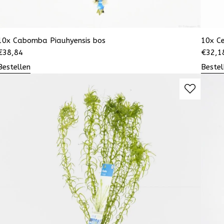
10x Cabomba Piauhyensis bos
10x Ce
€
38,84
€
32,1
Bestellen
Bestel