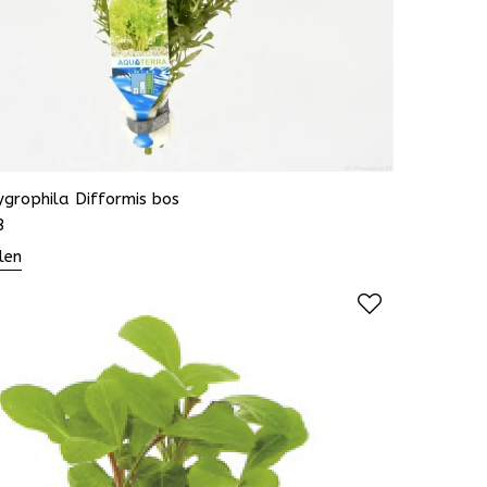
grophila Difformis bos
3
len