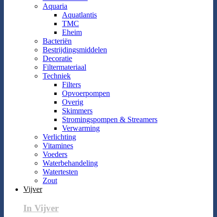
Aquaria
Aquatlantis
TMC
Eheim
Bacteriën
Bestrijdingsmiddelen
Decoratie
Filtermateriaal
Techniek
Filters
Opvoerpompen
Overig
Skimmers
Stromingspompen & Streamers
Verwarming
Verlichting
Vitamines
Voeders
Waterbehandeling
Watertesten
Zout
Vijver
In Vijver