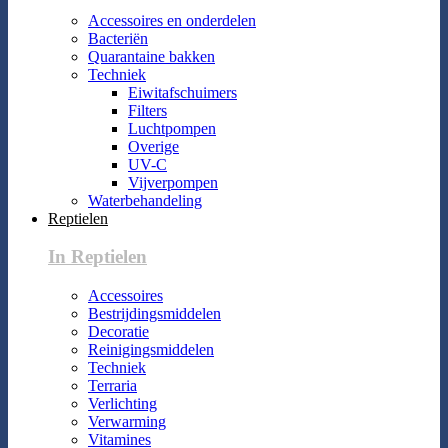
Accessoires en onderdelen
Bacteriën
Quarantaine bakken
Techniek
Eiwitafschuimers
Filters
Luchtpompen
Overige
UV-C
Vijverpompen
Waterbehandeling
Reptielen
In Reptielen
Accessoires
Bestrijdingsmiddelen
Decoratie
Reinigingsmiddelen
Techniek
Terraria
Verlichting
Verwarming
Vitamines