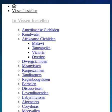
Vissen bestellen
In Vissen bestellen
Amerikaanse Cichliden
Koudwater
Afrikaanse Cichliden
Malawi
Tanganyika
Victoria
Overige
Dwergcichliden
Maanvissen
Karperzalmen
Tandkarpers
Regenboogvissen
Barbelen
Discusvissen
Levendbarenden
Labyrintvissen
Algeneters
Corydoras
Meervallen