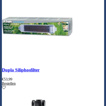
Dupla Siliphosfilter
€
53,99
Bestellen