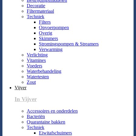
Bestrijdingsmiddelen
Decoratie
Filtermateriaal
Techniek
Filters
Opvoerpompen
Overig
Skimmers
Stromingspompen & Streamers
Verwarming
Verlichting
Vitamines
Voeders
Waterbehandeling
Watertesten
Zout
Vijver
In Vijver
Accessoires en onderdelen
Bacteriën
Quarantaine bakken
Techniek
Eiwitafschuimers