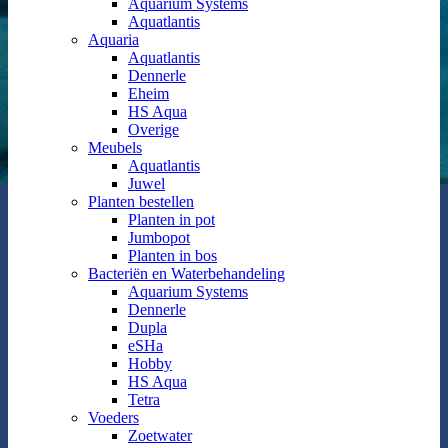
Aquarium Systems
Aquatlantis
Aquaria
Aquatlantis
Dennerle
Eheim
HS Aqua
Overige
Meubels
Aquatlantis
Juwel
Planten bestellen
Planten in pot
Jumbopot
Planten in bos
Bacteriën en Waterbehandeling
Aquarium Systems
Dennerle
Dupla
eSHa
Hobby
HS Aqua
Tetra
Voeders
Zoetwater