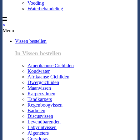
Voeding
Waterbehandeling
×
Menu
Vissen bestellen
In Vissen bestellen
Amerikaanse Cichliden
Koudwater
Afrikaanse Cichliden
Dwergcichliden
Maanvissen
Karperzalmen
Tandkarpers
Regenboogvissen
Barbelen
Discusvissen
Levendbarenden
Labyrintvissen
Algeneters
Corydoras