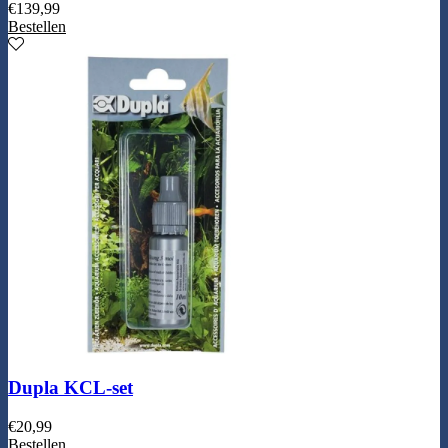
€
139,99
Bestellen
Dupla KCL-set
€
20,99
Bestellen