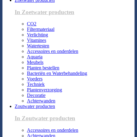
Zoetwater producten
In Zoetwater producten
CO2
Filtermateriaal
Verlichting
Vitamines
Watertesten
Accessoires en onderdelen
Aquaria
Meubels
Planten bestellen
Bacteriën en Waterbehandeling
Voeders
Techniek
Plantenverzorging
Decoratie
Achterwanden
Zoutwater producten
In Zoutwater producten
Accessoires en onderdelen
Achterwanden