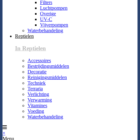
Filters
Luchtpompen
Overige
UV-C
Vijverpompen
Waterbehandeling
Reptielen
In Reptielen
Accessoires
Bestrijdingsmiddelen
Decoratie
Reinigingsmiddelen
Techniek
Terraria
Verlichting
Verwarming
Vitamines
Voeding
Waterbehandeling
×
Menu