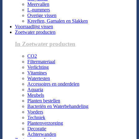
Meervallen
L-nummers
Overige vissen
Kreeften, Garnalen en Slakken
Voorraadlijst vissen
Zoetwater producten
In Zoetwater producten
CO2
Filtermateriaal
Verlichting
Vitamines
Watertesten
Accessoires en onderdelen
Aquaria
Meubels
Planten bestellen
Bacteriën en Waterbehandeling
Voeders
Techniek
Plantenverzorging
Decoratie
Achterwanden