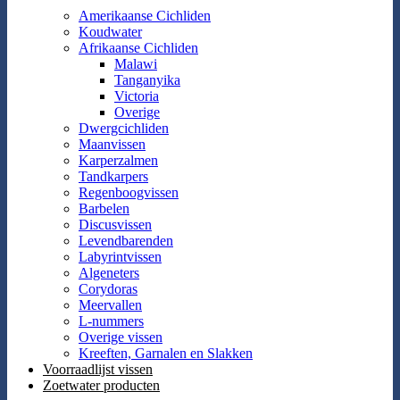
Amerikaanse Cichliden
Koudwater
Afrikaanse Cichliden
Malawi
Tanganyika
Victoria
Overige
Dwergcichliden
Maanvissen
Karperzalmen
Tandkarpers
Regenboogvissen
Barbelen
Discusvissen
Levendbarenden
Labyrintvissen
Algeneters
Corydoras
Meervallen
L-nummers
Overige vissen
Kreeften, Garnalen en Slakken
Voorraadlijst vissen
Zoetwater producten