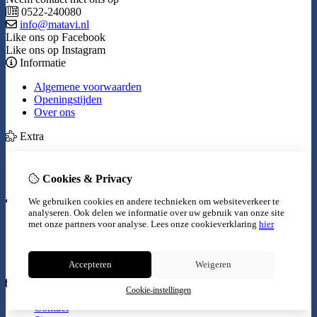
0522-240080
info@matavi.nl
Like ons op Facebook
Like ons op Instagram
Informatie
Algemene voorwaarden
Openingstijden
Over ons
Extra
Merken
Aanbiedingen
Cookies & Privacy
Mijn account
We gebruiken cookies en andere technieken om websiteverkeer te
analyseren. Ook delen we informatie over uw gebruik van onze site
Inloggen
met onze partners voor analyse.
Lees onze cookieverklaring
hier
Bestelhistorie
Verlanglijst
Nieuwsbrief
Accepteren
Weigeren
Klantenservice
Cookie-instellingen
Contact