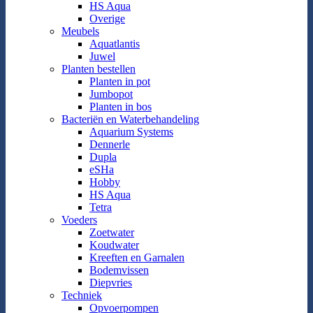
HS Aqua
Overige
Meubels
Aquatlantis
Juwel
Planten bestellen
Planten in pot
Jumbopot
Planten in bos
Bacteriën en Waterbehandeling
Aquarium Systems
Dennerle
Dupla
eSHa
Hobby
HS Aqua
Tetra
Voeders
Zoetwater
Koudwater
Kreeften en Garnalen
Bodemvissen
Diepvries
Techniek
Opvoerpompen