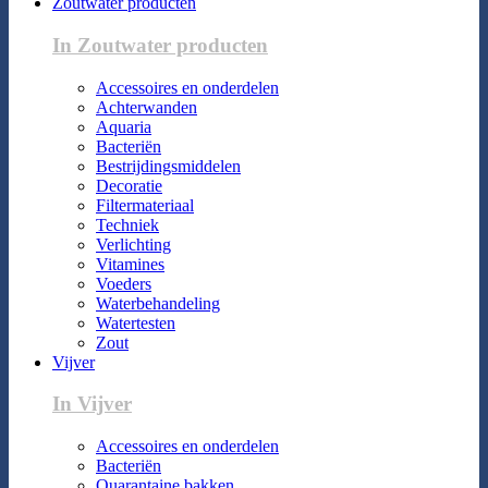
Zoutwater producten
In Zoutwater producten
Accessoires en onderdelen
Achterwanden
Aquaria
Bacteriën
Bestrijdingsmiddelen
Decoratie
Filtermateriaal
Techniek
Verlichting
Vitamines
Voeders
Waterbehandeling
Watertesten
Zout
Vijver
In Vijver
Accessoires en onderdelen
Bacteriën
Quarantaine bakken