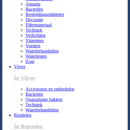
Aquaria
Bacteriën
Bestrijdingsmiddelen
Decoratie
Filtermateriaal
Techniek
Verlichting
Vitamines
Voeders
Waterbehandeling
Watertesten
Zout
Vijver
In Vijver
Accessoires en onderdelen
Bacteriën
Quarantaine bakken
Techniek
Waterbehandeling
Reptielen
In Reptielen