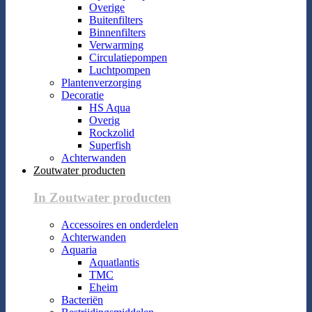
Overige
Buitenfilters
Binnenfilters
Verwarming
Circulatiepompen
Luchtpompen
Plantenverzorging
Decoratie
HS Aqua
Overig
Rockzolid
Superfish
Achterwanden
Zoutwater producten
In Zoutwater producten
Accessoires en onderdelen
Achterwanden
Aquaria
Aquatlantis
TMC
Eheim
Bacteriën