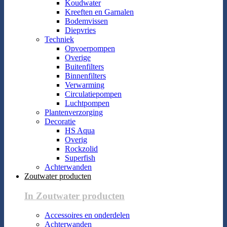
Koudwater
Kreeften en Garnalen
Bodemvissen
Diepvries
Techniek
Opvoerpompen
Overige
Buitenfilters
Binnenfilters
Verwarming
Circulatiepompen
Luchtpompen
Plantenverzorging
Decoratie
HS Aqua
Overig
Rockzolid
Superfish
Achterwanden
Zoutwater producten
In Zoutwater producten
Accessoires en onderdelen
Achterwanden