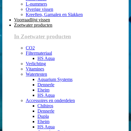
L-nummers
Overige vissen
Kreeften, Garnalen en Slakken
Voorraadlijst vissen
Zoetwater producten
In Zoetwater producten
CO2
Filtermateriaal
HS Aqua
Verlichting
Vitamines
Watertesten
Aquarium Systems
Dennerle
Eheim
HS Aqua
Accessoires en onderdelen
Chihiros
Dennerle
Dupla
Eheim
HS Aqua